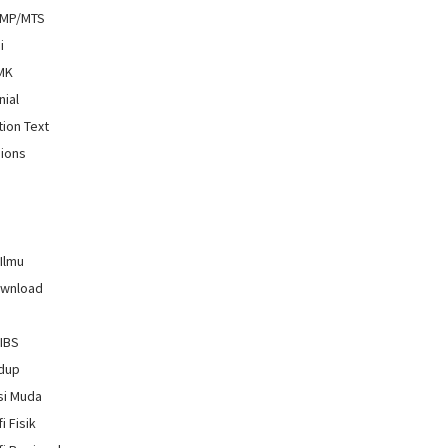
SMP/MTS
i
SMK
nial
tion Text
ions
 Ilmu
ownload
GIBS
idup
si Muda
i Fisik