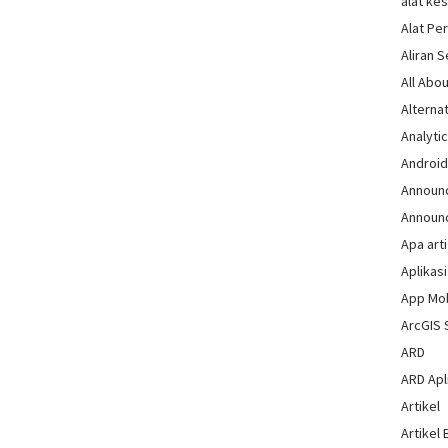
alat ke
Alat Pe
Aliran 
All Abou
Alternat
Analytic
Androi
Announ
Announ
Apa arti
Aplikasi
App Mo
ArcGIS 
ARD
ARD Apli
Artikel
Artikel 