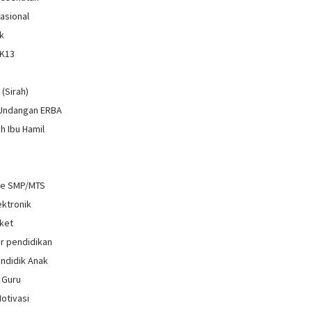
Nasional
k
 K13
i
 (Sirah)
 Undangan ERBA
h Ibu Hamil
re SMP/MTS
ektronik
ket
r pendidikan
ndidik Anak
 Guru
Motivasi