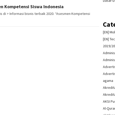
Dasar-D
en Kompetensi Siswa Indonesia
s di > Informasi bisnis terbaik 2020. “Asesmen Kompetensi
Cat
[EN] Mo
[EN] Te
2019/2
Adminis
Adminis
Advert
Advert
agama
Akredit
Akredit
AKSI Pu
Al-Qura