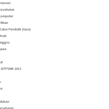
Internet
 Kesehatan
 Komputer
Pilihan
Calon Pendidik (Guru)
 Arab
inggris
jawa
al
n DITPSMK 2013
a
wa
Edukasi
Kesehatan