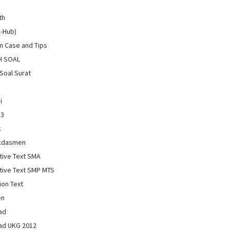
th
l-Hub)
 Case and Tips
H SOAL
Soal Surat
i
13
k
kdasmen
tive Text SMA
tive Text SMP MTS
ion Text
en
ad
ad UKG 2012