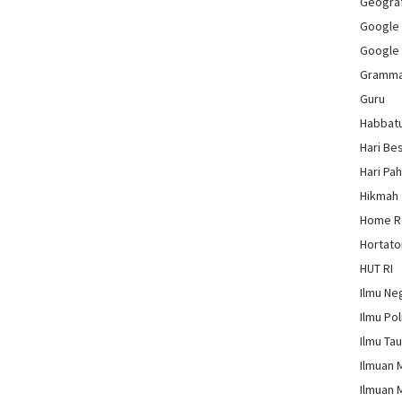
Geograf
Google
Google
Gramm
Guru
Habbat
Hari Be
Hari Pa
Hikmah
Home 
Hortato
HUT RI
Ilmu Ne
Ilmu Pol
Ilmu Ta
Ilmuan 
Ilmuan 