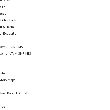
sehatan
raga
Sesat
t Childbirth
if & Herbal
al Exposition
d
cement SMA MA
cement Text SMP MTS
bile
Story Maps
kasi Raport Digital
Blog