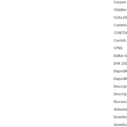
Cerpen
Childbir
Cinta (A
Common
CONTO
Contoh 
CPNS
Daftar Is
DAK 20
Dapodi
Dapodi
Descrip
Descrip
Discuss
dokum
Downlo
downlo