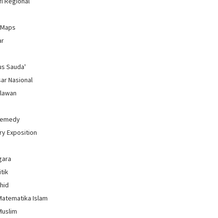
i Regional
 Maps
ar
us Sauda'
sar Nasional
hlawan
Remedy
ry Exposition
gara
itik
uhid
Matematika Islam
Muslim