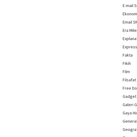
E-mail 
Ekonom
Email 
Era Mile
Explana
Express
Fakta
Fikih
Film
Filsafat
Free D
Gadget
Galeri 
Gaya H
Genera
Geograf