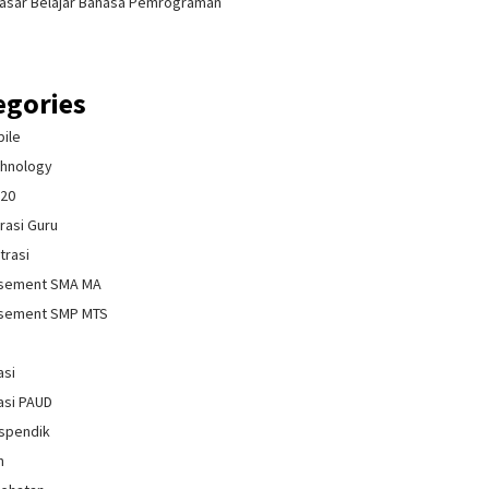
asar Belajar Bahasa Pemrograman
egories
bile
chnology
020
rasi Guru
trasi
isement SMA MA
isement SMP MTS
asi
asi PAUD
spendik
n