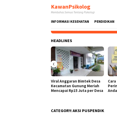
Skip
KawanPsikolog
to
Membahas Semua Tentang Psikologi
content
INFORMASI KESEHATAN
PENDIDIKAN
HEADLINES
‹
Viral Anggaran Bimtek Desa
Cara
Kecamatan Gunung Meriah
Peri
Mencapai Rp15 Juta per Desa
And
CATEGORY:
AKSI PUSPENDIK