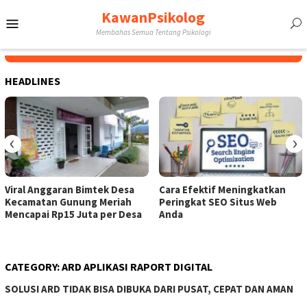
Skip
KawanPsikolog
Mobile
to
Membahas Semua Tentang Psikologi
content
Menu
HEADLINES
‹
›
Viral Anggaran Bimtek Desa
Cara Efektif Meningkatkan
Kecamatan Gunung Meriah
Peringkat SEO Situs Web
Mencapai Rp15 Juta per Desa
Anda
CATEGORY:
ARD APLIKASI RAPORT DIGITAL
SOLUSI ARD TIDAK BISA DIBUKA DARI PUSAT, CEPAT DAN AMAN