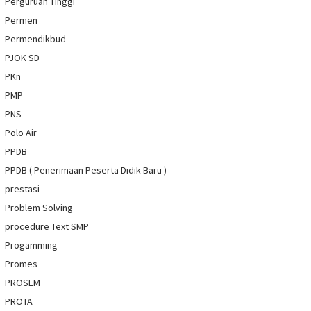
Perguruan Tinggi
Permen
Permendikbud
PJOK SD
PKn
PMP
PNS
Polo Air
PPDB
PPDB ( Penerimaan Peserta Didik Baru )
prestasi
Problem Solving
procedure Text SMP
Progamming
Promes
PROSEM
PROTA