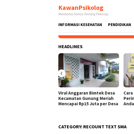
Skip
KawanPsikolog
to
Membahas Semua Tentang Psikologi
content
INFORMASI KESEHATAN
PENDIDIKAN
HEADLINES
‹
Viral Anggaran Bimtek Desa
Cara
Kecamatan Gunung Meriah
Peri
Mencapai Rp15 Juta per Desa
And
CATEGORY:
RECOUNT TEXT SMA