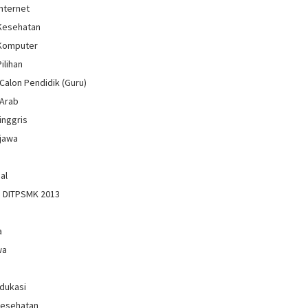
Internet
 Kesehatan
 Komputer
Pilihan
Calon Pendidik (Guru)
 Arab
inggris
jawa
al
n DITPSMK 2013
a
wa
Edukasi
Kesehatan