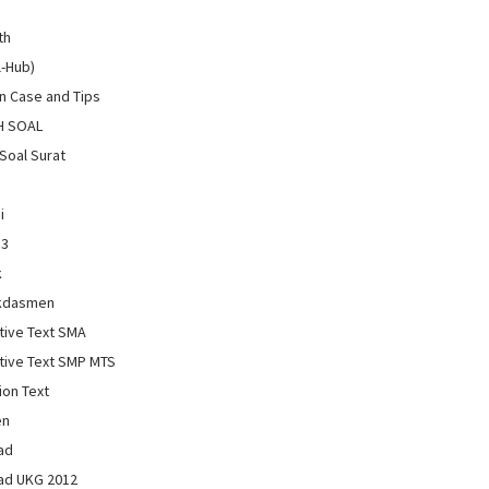
th
l-Hub)
 Case and Tips
H SOAL
Soal Surat
i
13
k
kdasmen
tive Text SMA
tive Text SMP MTS
ion Text
en
ad
ad UKG 2012