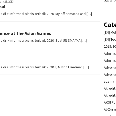
Dasar-D
ary 23, 2013
oal
 di > Informasi bisnis terbaik 2020. My officemates and […]
Cat
[EN] Mo
ence at the Asian Games
[EN] Te
s di > Informasi bisnis terbaik 2020. Soal UN SMA/MA […]
2019/2
Adminis
Adminis
 di > Informasi bisnis terbaik 2020. I, Milton Friedman […]
Advert
Advert
agama
Akredit
Akredit
AKSI Pu
Al-Qura