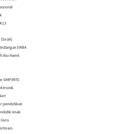
Nasional
k
 K13
i
 (Sirah)
 Undangan ERBA
h Ibu Hamil
re SMP/MTS
ektronik
ket
r pendidikan
ndidik Anak
 Guru
Motivasi