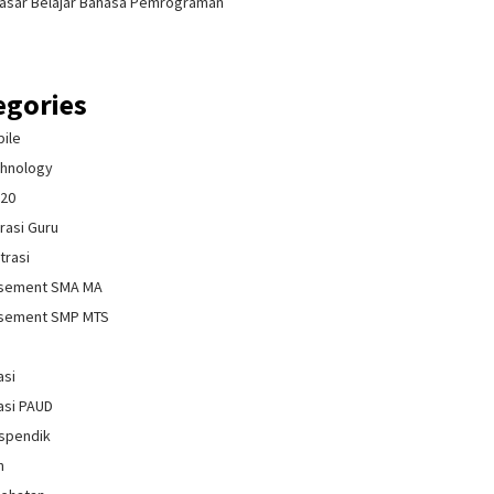
asar Belajar Bahasa Pemrograman
egories
bile
chnology
020
rasi Guru
trasi
isement SMA MA
isement SMP MTS
asi
asi PAUD
spendik
n