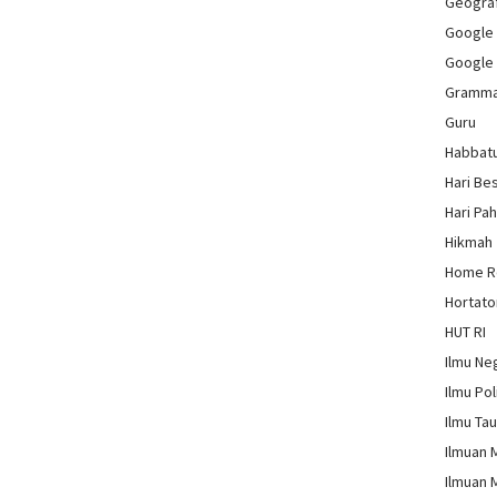
Geograf
Google
Google
Gramm
Guru
Habbat
Hari Be
Hari Pa
Hikmah
Home 
Hortato
HUT RI
Ilmu Ne
Ilmu Pol
Ilmu Ta
Ilmuan 
Ilmuan 