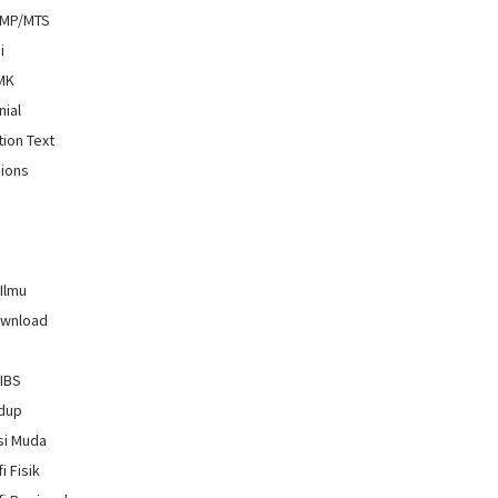
SMP/MTS
i
SMK
nial
tion Text
ions
 Ilmu
ownload
GIBS
idup
si Muda
i Fisik