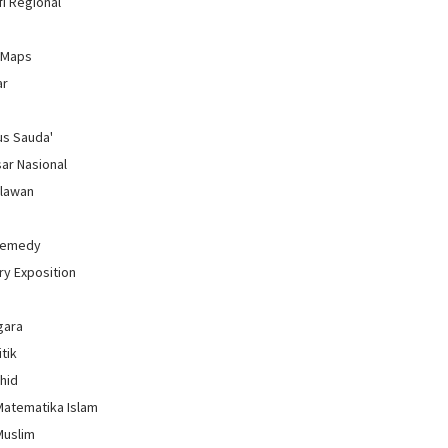
i Regional
 Maps
ar
us Sauda'
sar Nasional
hlawan
Remedy
ry Exposition
gara
itik
uhid
Matematika Islam
Muslim