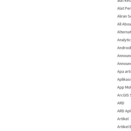
alat ke
Alat Pe
Aliran 
All Abou
Alternat
Analytic
Androi
Announ
Announ
Apa arti
Aplikasi
App Mo
ArcGIS 
ARD
ARD Apli
Artikel
Artikel 