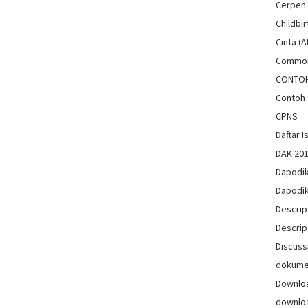
Cerpen
Childbir
Cinta (A
Common
CONTO
Contoh 
CPNS
Daftar Is
DAK 20
Dapodi
Dapodi
Descrip
Descrip
Discuss
dokum
Downlo
downlo