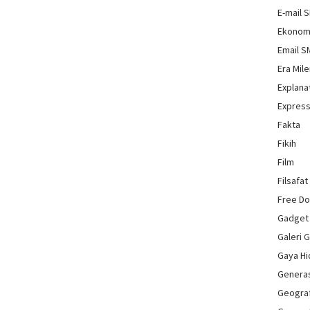
E-mail 
Ekonom
Email 
Era Mile
Explana
Express
Fakta
Fikih
Film
Filsafat
Free D
Gadget
Galeri 
Gaya H
Genera
Geograf