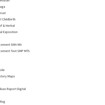
sehatan
raga
Sesat
t Childbirth
if & Herbal
al Exposition
d
cement SMA MA
cement Text SMP MTS
bile
Story Maps
kasi Raport Digital
Blog