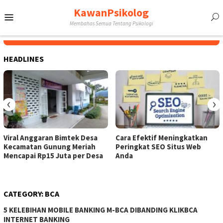
Skip
KawanPsikolog
Mobile
to
Membahas Semua Tentang Psikologi
content
Menu
HEADLINES
‹
›
Viral Anggaran Bimtek Desa
Cara Efektif Meningkatkan
Kecamatan Gunung Meriah
Peringkat SEO Situs Web
Mencapai Rp15 Juta per Desa
Anda
CATEGORY:
BCA
5 KELEBIHAN MOBILE BANKING M-BCA DIBANDING KLIKBCA
INTERNET BANKING