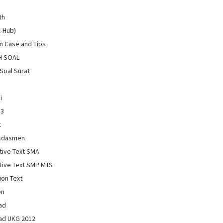
th
l-Hub)
 Case and Tips
H SOAL
Soal Surat
i
13
k
kdasmen
tive Text SMA
tive Text SMP MTS
ion Text
en
ad
ad UKG 2012