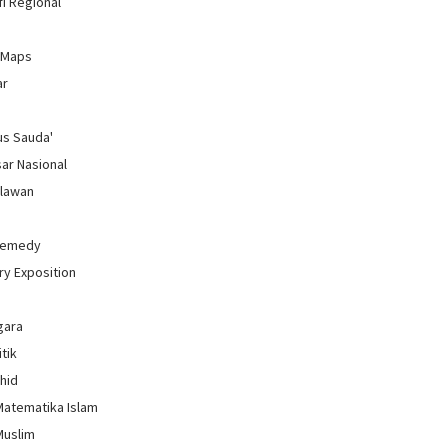
i Regional
 Maps
ar
us Sauda'
sar Nasional
hlawan
Remedy
ry Exposition
gara
itik
uhid
Matematika Islam
Muslim