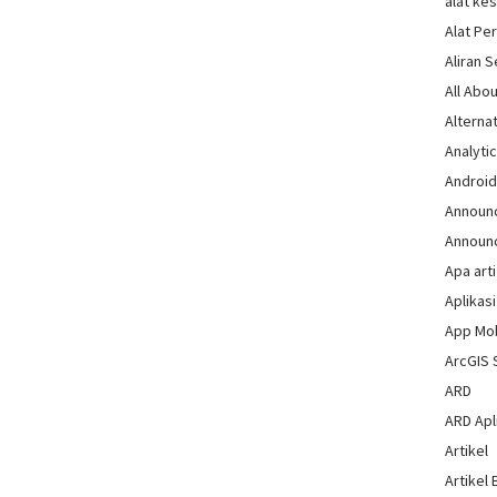
alat ke
Alat Pe
Aliran 
All Abou
Alternat
Analytic
Androi
Announ
Announ
Apa arti
Aplikasi
App Mo
ArcGIS 
ARD
ARD Apli
Artikel
Artikel 