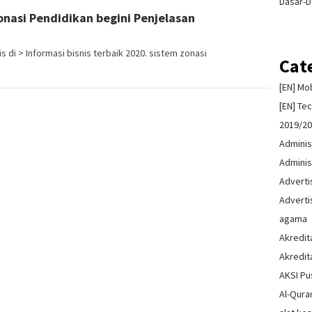
Dasar-D
nasi Pendidikan begini Penjelasan
 di > Informasi bisnis terbaik 2020. sistem zonasi
Cat
[EN] Mo
[EN] Te
2019/2
Adminis
Adminis
Advert
Advert
agama
Akredit
Akredit
AKSI Pu
Al-Qura