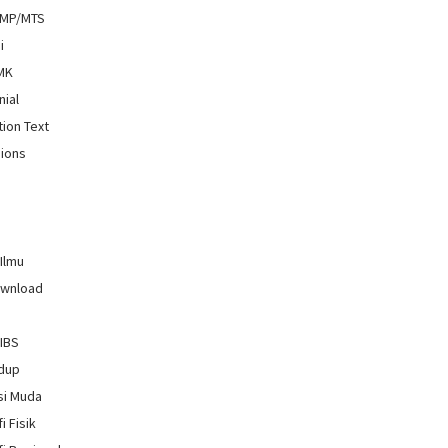
SMP/MTS
i
SMK
nial
tion Text
ions
 Ilmu
ownload
GIBS
idup
si Muda
i Fisik