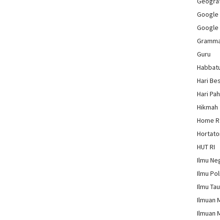
Geograf
Google
Google
Gramm
Guru
Habbat
Hari Be
Hari Pa
Hikmah
Home 
Hortato
HUT RI
Ilmu Ne
Ilmu Pol
Ilmu Ta
Ilmuan 
Ilmuan 