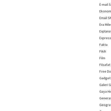
E-mail 
Ekonom
Email 
Era Mile
Explana
Express
Fakta
Fikih
Film
Filsafat
Free D
Gadget
Galeri 
Gaya H
Genera
Geograf