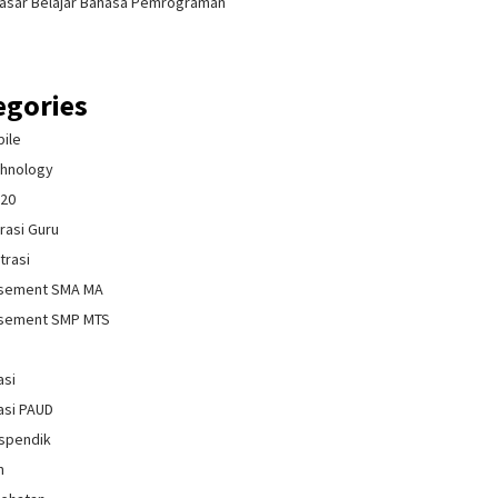
asar Belajar Bahasa Pemrograman
egories
bile
chnology
020
rasi Guru
trasi
isement SMA MA
isement SMP MTS
asi
asi PAUD
spendik
n