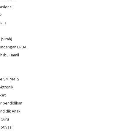
Nasional
k
 K13
i
 (Sirah)
 Undangan ERBA
h Ibu Hamil
re SMP/MTS
ektronik
ket
r pendidikan
ndidik Anak
 Guru
Motivasi