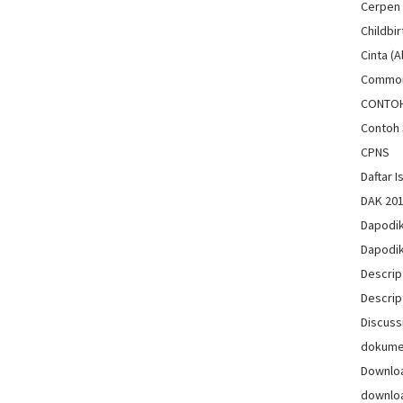
Cerpen
Childbir
Cinta (A
Common
CONTO
Contoh 
CPNS
Daftar Is
DAK 20
Dapodi
Dapodi
Descrip
Descrip
Discuss
dokum
Downlo
downlo