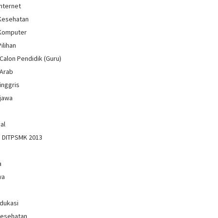
Internet
 Kesehatan
 Komputer
Pilihan
Calon Pendidik (Guru)
 Arab
inggris
jawa
al
n DITPSMK 2013
a
wa
Edukasi
Kesehatan