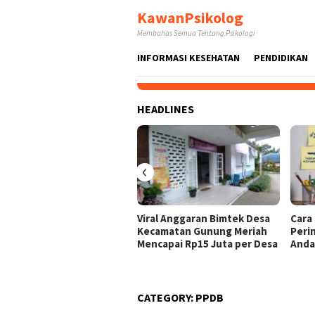
Skip
KawanPsikolog
to
Membahas Semua Tentang Psikologi
content
INFORMASI KESEHATAN
PENDIDIKAN
HEADLINES
‹
Viral Anggaran Bimtek Desa
Cara
Kecamatan Gunung Meriah
Peri
Mencapai Rp15 Juta per Desa
And
CATEGORY:
PPDB