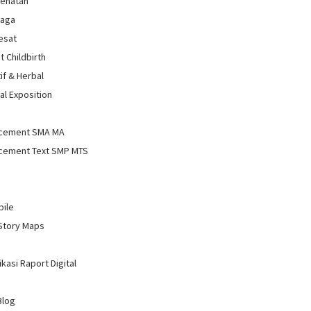
sehatan
raga
Sesat
t Childbirth
if & Herbal
al Exposition
d
cement SMA MA
cement Text SMP MTS
bile
Story Maps
kasi Raport Digital
Blog