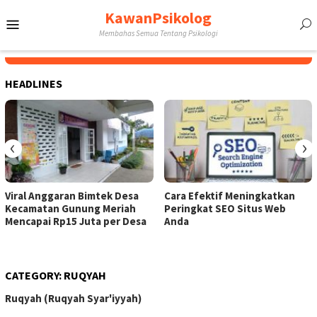
Skip
KawanPsikolog
Mobile
to
Membahas Semua Tentang Psikologi
content
Menu
HEADLINES
‹
›
Viral Anggaran Bimtek Desa
Cara Efektif Meningkatkan
Kecamatan Gunung Meriah
Peringkat SEO Situs Web
Mencapai Rp15 Juta per Desa
Anda
CATEGORY:
RUQYAH
Ruqyah (Ruqyah Syar'iyyah)