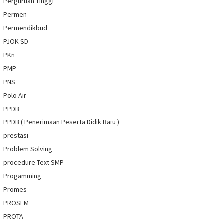
Perguruan Tinggi
Permen
Permendikbud
PJOK SD
PKn
PMP
PNS
Polo Air
PPDB
PPDB ( Penerimaan Peserta Didik Baru )
prestasi
Problem Solving
procedure Text SMP
Progamming
Promes
PROSEM
PROTA