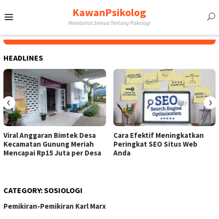
Skip
KawanPsikolog
Mobile
to
Membahas Semua Tentang Psikologi
content
Menu
HEADLINES
‹
›
Viral Anggaran Bimtek Desa
Cara Efektif Meningkatkan
Kecamatan Gunung Meriah
Peringkat SEO Situs Web
Mencapai Rp15 Juta per Desa
Anda
CATEGORY:
SOSIOLOGI
Pemikiran-Pemikiran Karl Marx