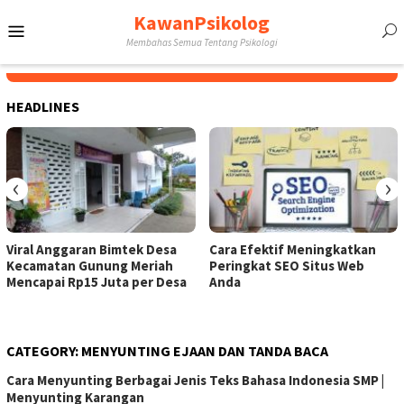
Skip
KawanPsikolog
Mobile
to
Membahas Semua Tentang Psikologi
content
Menu
HEADLINES
‹
›
Viral Anggaran Bimtek Desa
Cara Efektif Meningkatkan
Kecamatan Gunung Meriah
Peringkat SEO Situs Web
Mencapai Rp15 Juta per Desa
Anda
CATEGORY:
MENYUNTING EJAAN DAN TANDA BACA
Cara Menyunting Berbagai Jenis Teks Bahasa Indonesia SMP |
Menyunting Karangan