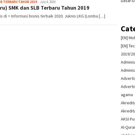
Dasar-D
Admin
LB TERBARU TAHUN 2019
July 4, 2019
uru) SMK dan SLB Terbaru Tahun 2019
 di > Informasi bisnis terbaik 2020. Juknis LKG (Lomba […]
Cat
[EN] Mo
[EN] Te
2019/2
Adminis
Adminis
Advert
Advert
agama
Akredit
Akredit
AKSI Pu
Al-Qura