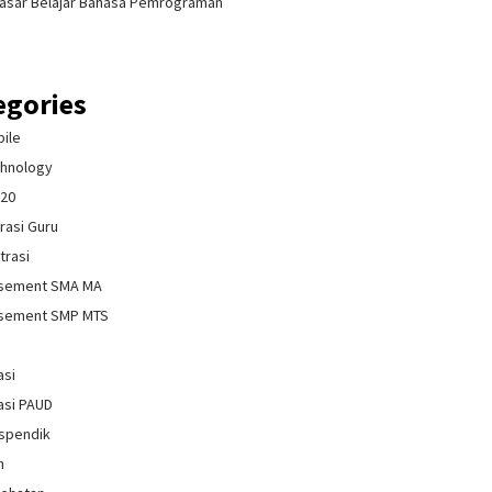
asar Belajar Bahasa Pemrograman
egories
bile
chnology
020
rasi Guru
trasi
isement SMA MA
isement SMP MTS
asi
asi PAUD
spendik
n