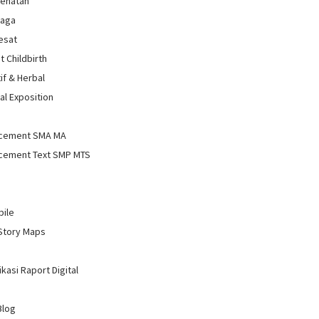
sehatan
raga
Sesat
t Childbirth
if & Herbal
al Exposition
d
cement SMA MA
cement Text SMP MTS
bile
Story Maps
kasi Raport Digital
Blog