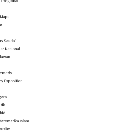
i Regional
 Maps
ar
us Sauda'
sar Nasional
hlawan
Remedy
ry Exposition
gara
itik
uhid
Matematika Islam
Muslim