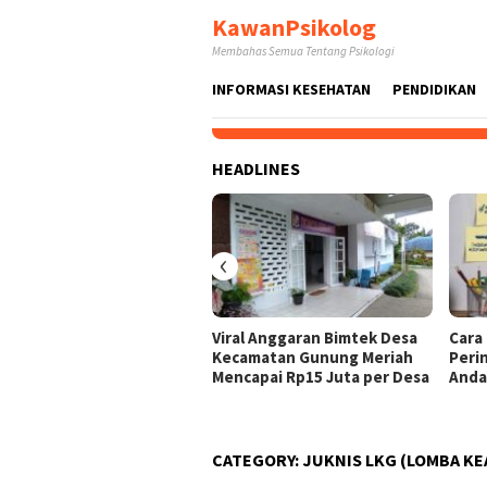
Skip
KawanPsikolog
to
Membahas Semua Tentang Psikologi
content
INFORMASI KESEHATAN
PENDIDIKAN
HEADLINES
‹
Viral Anggaran Bimtek Desa
Cara
Kecamatan Gunung Meriah
Peri
Mencapai Rp15 Juta per Desa
And
CATEGORY:
JUKNIS LKG (LOMBA KE