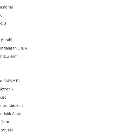
Nasional
k
 K13
i
 (Sirah)
 Undangan ERBA
h Ibu Hamil
re SMP/MTS
ektronik
ket
r pendidikan
ndidik Anak
 Guru
Motivasi