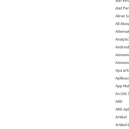
alat ke
Alat Pe
Aliran 
All Abou
Alternat
Analytic
Androi
Announ
Announ
Apa arti
Aplikasi
App Mo
ArcGIS 
ARD
ARD Apli
Artikel
Artikel 