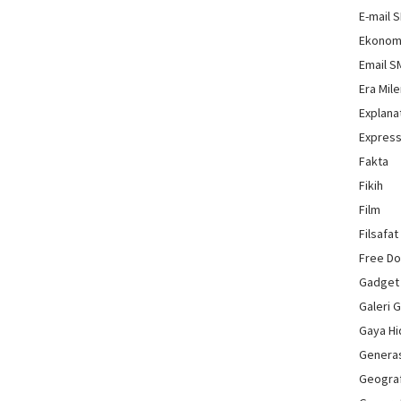
E-mail 
Ekonom
Email 
Era Mile
Explana
Express
Fakta
Fikih
Film
Filsafat
Free D
Gadget
Galeri 
Gaya H
Genera
Geograf