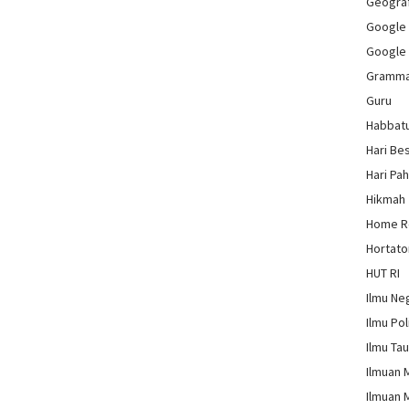
Geograf
Google
Google
Gramm
Guru
Habbat
Hari Be
Hari Pa
Hikmah
Home 
Hortato
HUT RI
Ilmu Ne
Ilmu Pol
Ilmu Ta
Ilmuan 
Ilmuan 