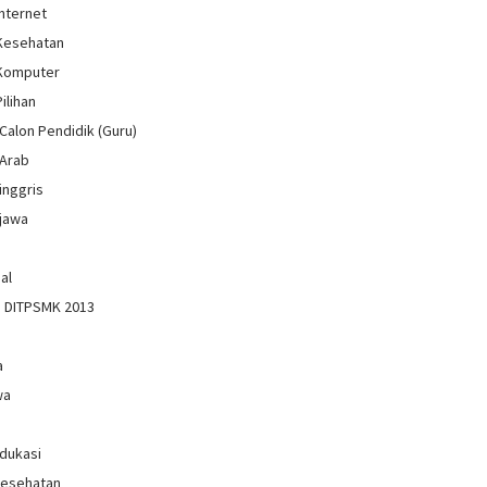
Internet
 Kesehatan
 Komputer
Pilihan
Calon Pendidik (Guru)
 Arab
inggris
jawa
al
n DITPSMK 2013
a
wa
Edukasi
Kesehatan