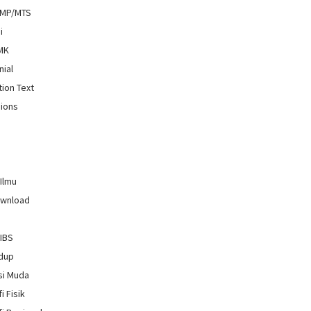
SMP/MTS
i
SMK
nial
tion Text
ions
 Ilmu
ownload
GIBS
idup
si Muda
i Fisik