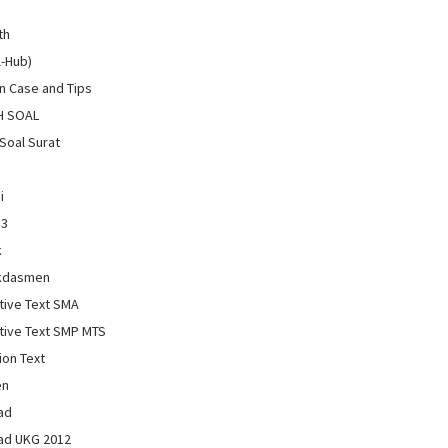
th
l-Hub)
 Case and Tips
H SOAL
Soal Surat
i
13
k
kdasmen
tive Text SMA
tive Text SMP MTS
ion Text
en
ad
ad UKG 2012