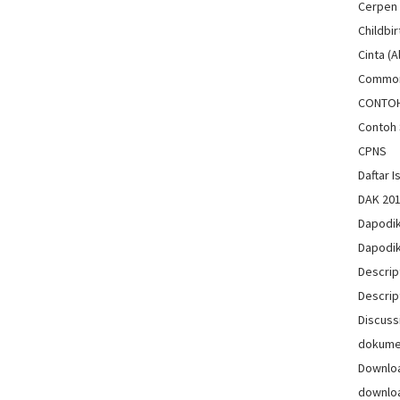
Cerpen
Childbir
Cinta (A
Common
CONTO
Contoh 
CPNS
Daftar Is
DAK 20
Dapodi
Dapodi
Descrip
Descrip
Discuss
dokum
Downlo
downlo