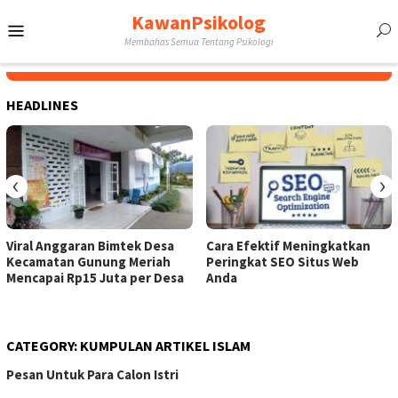
Skip
KawanPsikolog
Mobile
to
Membahas Semua Tentang Psikologi
content
Menu
HEADLINES
‹
›
Viral Anggaran Bimtek Desa
Cara Efektif Meningkatkan
Kecamatan Gunung Meriah
Peringkat SEO Situs Web
Mencapai Rp15 Juta per Desa
Anda
CATEGORY:
KUMPULAN ARTIKEL ISLAM
Pesan Untuk Para Calon Istri