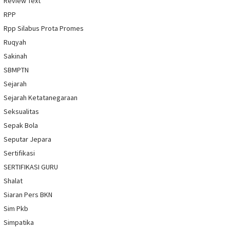
Review Text
RPP
Rpp Silabus Prota Promes
Ruqyah
Sakinah
SBMPTN
Sejarah
Sejarah Ketatanegaraan
Seksualitas
Sepak Bola
Seputar Jepara
Sertifikasi
SERTIFIKASI GURU
Shalat
Siaran Pers BKN
Sim Pkb
Simpatika