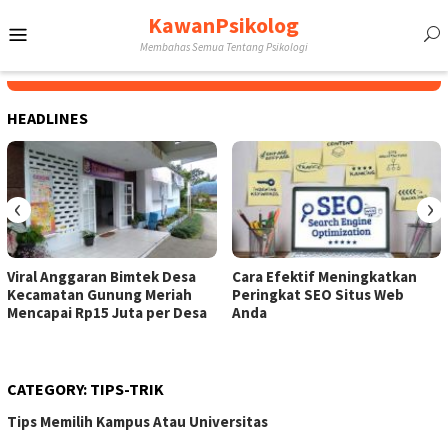
Skip
KawanPsikolog
Mobile
to
Membahas Semua Tentang Psikologi
content
Menu
HEADLINES
‹
›
Viral Anggaran Bimtek Desa
Cara Efektif Meningkatkan
Kecamatan Gunung Meriah
Peringkat SEO Situs Web
Mencapai Rp15 Juta per Desa
Anda
CATEGORY:
TIPS-TRIK
Tips Memilih Kampus Atau Universitas