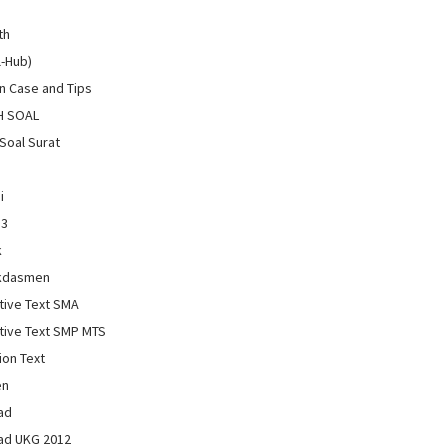
th
l-Hub)
 Case and Tips
H SOAL
Soal Surat
i
13
k
kdasmen
tive Text SMA
tive Text SMP MTS
ion Text
en
ad
ad UKG 2012