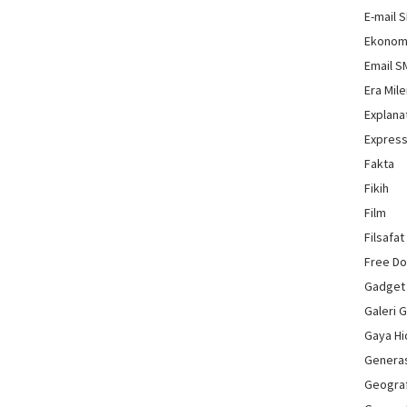
E-mail 
Ekonom
Email 
Era Mile
Explana
Express
Fakta
Fikih
Film
Filsafat
Free D
Gadget
Galeri 
Gaya H
Genera
Geograf