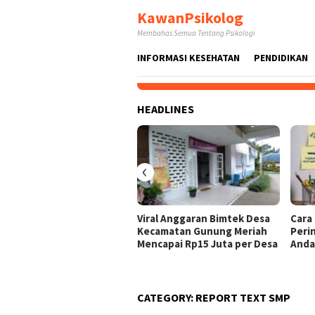
Skip
KawanPsikolog
to
Membahas Semua Tentang Psikologi
content
INFORMASI KESEHATAN
PENDIDIKAN
HEADLINES
‹
Viral Anggaran Bimtek Desa
Cara
Kecamatan Gunung Meriah
Peri
Mencapai Rp15 Juta per Desa
And
CATEGORY:
REPORT TEXT SMP