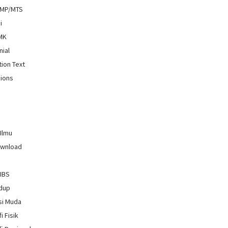
SMP/MTS
i
SMK
nial
tion Text
ions
 Ilmu
ownload
GIBS
idup
si Muda
i Fisik