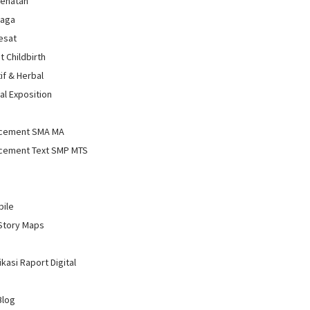
sehatan
raga
Sesat
t Childbirth
if & Herbal
al Exposition
d
cement SMA MA
cement Text SMP MTS
bile
Story Maps
kasi Raport Digital
Blog