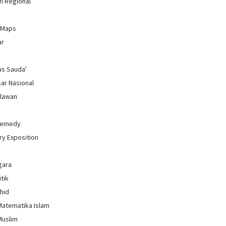
i Regional
 Maps
ar
us Sauda'
sar Nasional
hlawan
Remedy
ry Exposition
gara
itik
uhid
Matematika Islam
Muslim