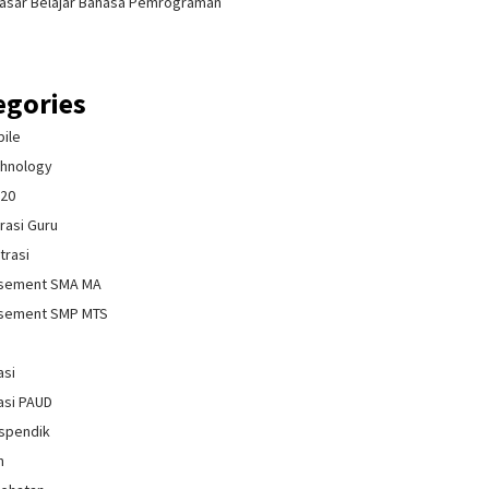
asar Belajar Bahasa Pemrograman
egories
bile
chnology
020
rasi Guru
trasi
isement SMA MA
isement SMP MTS
asi
asi PAUD
spendik
n