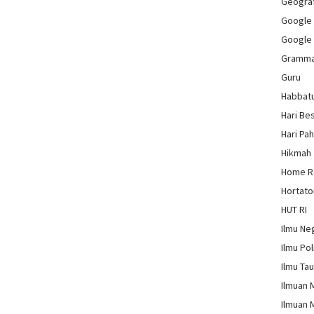
Geograf
Google
Google
Gramm
Guru
Habbat
Hari Be
Hari Pa
Hikmah
Home 
Hortato
HUT RI
Ilmu Ne
Ilmu Pol
Ilmu Ta
Ilmuan 
Ilmuan 