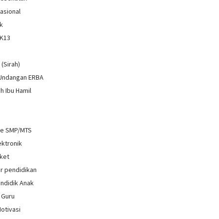
Nasional
k
 K13
i
 (Sirah)
 Undangan ERBA
h Ibu Hamil
re SMP/MTS
ektronik
ket
r pendidikan
ndidik Anak
 Guru
Motivasi