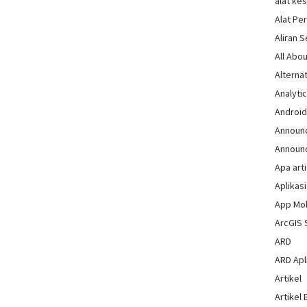
alat ke
Alat Pe
Aliran 
All Abou
Alternat
Analytic
Androi
Announ
Announ
Apa arti
Aplikasi
App Mo
ArcGIS 
ARD
ARD Apli
Artikel
Artikel 