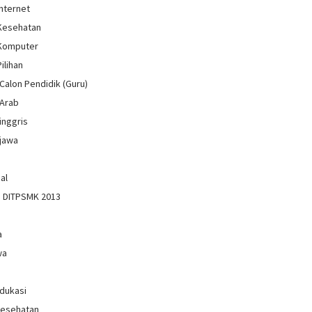
Internet
 Kesehatan
 Komputer
Pilihan
Calon Pendidik (Guru)
 Arab
inggris
jawa
al
n DITPSMK 2013
a
wa
Edukasi
Kesehatan