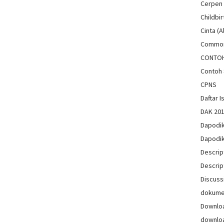
Cerpen
Childbir
Cinta (A
Common
CONTO
Contoh 
CPNS
Daftar Is
DAK 20
Dapodi
Dapodi
Descrip
Descrip
Discuss
dokum
Downlo
downlo