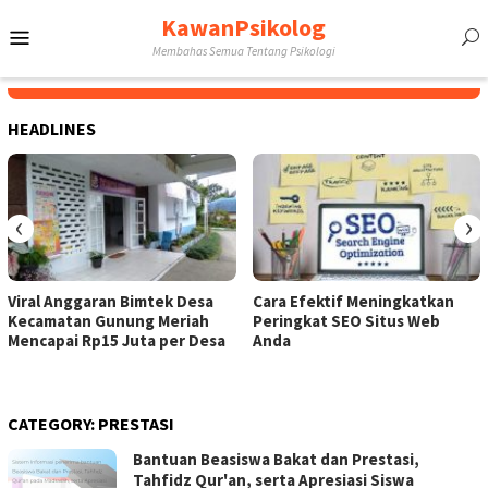
Skip
KawanPsikolog
Mobile
to
Membahas Semua Tentang Psikologi
content
Menu
HEADLINES
‹
›
Viral Anggaran Bimtek Desa
Cara Efektif Meningkatkan
Kecamatan Gunung Meriah
Peringkat SEO Situs Web
Mencapai Rp15 Juta per Desa
Anda
CATEGORY:
PRESTASI
Bantuan Beasiswa Bakat dan Prestasi,
Tahfidz Qur'an, serta Apresiasi Siswa