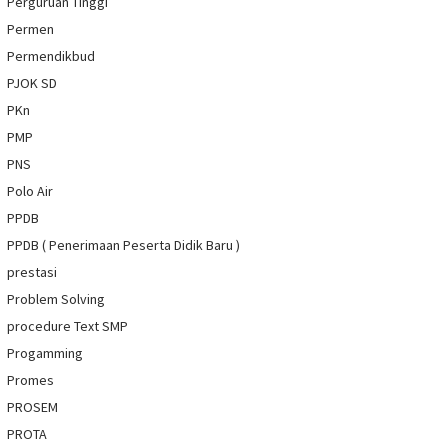
Perguruan Tinggi
Permen
Permendikbud
PJOK SD
PKn
PMP
PNS
Polo Air
PPDB
PPDB ( Penerimaan Peserta Didik Baru )
prestasi
Problem Solving
procedure Text SMP
Progamming
Promes
PROSEM
PROTA