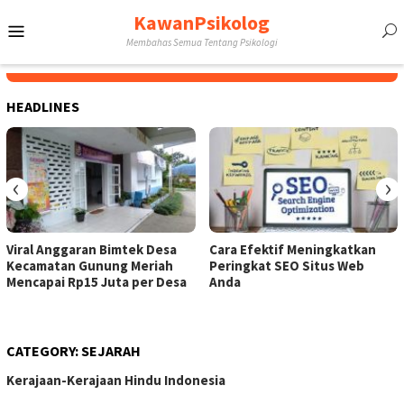
Skip
KawanPsikolog
Mobile
to
Membahas Semua Tentang Psikologi
content
Menu
HEADLINES
‹
›
Viral Anggaran Bimtek Desa
Cara Efektif Meningkatkan
Kecamatan Gunung Meriah
Peringkat SEO Situs Web
Mencapai Rp15 Juta per Desa
Anda
CATEGORY:
SEJARAH
Kerajaan-Kerajaan Hindu Indonesia