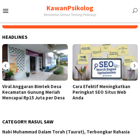
Skip
KawanPsikolog
Mobile
to
Membahas Semua Tentang Psikologi
content
Menu
HEADLINES
‹
›
Viral Anggaran Bimtek Desa
Cara Efektif Meningkatkan
Kecamatan Gunung Meriah
Peringkat SEO Situs Web
Mencapai Rp15 Juta per Desa
Anda
CATEGORY:
RASUL SAW
Nabi Muhammad Dalam Torah (Taurat), Terbongkar Rahasia