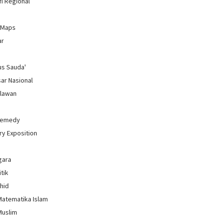
i Regional
 Maps
ar
us Sauda'
sar Nasional
hlawan
Remedy
ry Exposition
gara
itik
uhid
Matematika Islam
Muslim