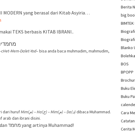
Berita 
NI MODERN yang berasal dari Kitab Asyiria…
big boo
m
BIMTEK
Biograf
makai TEKS berbasis KITAB IBRANI..
Biografi
מחמדים
Blanko
cHet-Mem-Dalet-Yod
– bisa anda baca muhmadim, mahmudim,
Bolehka
BOS
BPOPP
Brochu
Buku El
Buku Pa
calende
ri dari huruf
Mim(م) – Ha(ح) – Mim(م) – Da(د)
dibaca Muhammad.
Cara Me
arab dan ibrani disini.
Catatan
Coba simak! persamaan antara معمد dan מחמד yang artinya Muhammad!
Cerita 