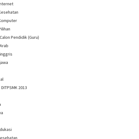
Internet
 Kesehatan
 Komputer
Pilihan
Calon Pendidik (Guru)
 Arab
inggris
jawa
al
n DITPSMK 2013
a
wa
Edukasi
Kesehatan