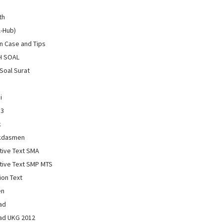
th
l-Hub)
 Case and Tips
H SOAL
Soal Surat
i
13
k
kdasmen
tive Text SMA
tive Text SMP MTS
ion Text
en
ad
ad UKG 2012