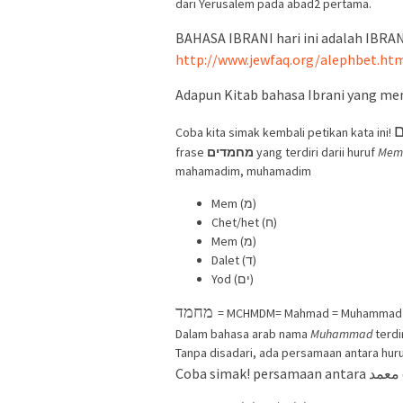
dari Yerusalem pada abad2 pertama.
BAHASA IBRANI hari ini adalah IBRA
http://www.jewfaq.org/alephbet.ht
Adapun Kitab bahasa Ibrani yang me
Coba kita simak kembali petikan kata ini!
frase
מחמדים
yang terdiri darii huruf
Mem-
mahamadim, muhamadim
Mem (מ)
Chet/het (ח)
Mem (מ)
Dalet (ד)
Yod (ים)
מחמד
= MCHMDM= Mahmad = Muhammad
Dalam bahasa arab nama
Muhammad
terdi
Tanpa disadari, ada persamaan antara huruf 