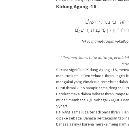
Kidung Agung :16
 וזה רעי בנות ירושׁלם
 דֹודִי וְזֶה רֵעִי בְּנֹות יְרוּשָׁלִָם
hikvō mamətaqqîm vəkullv
” Teramat Manis tutur katanya, ia adala
Yeru
Secara signifikan Kidung Agung : 16, me
menurut kamus Ben Yehuda: Ibrani-Ingris 
mengakui yang dimaksud tersebut adal
Huruf Ibrani kuno hampir sama dengan Huru
Harokat maka dalam bahasa Ibrani tanpa 
mudah membaca YQL sebagai YAQULU dan b
Syharf.
Hal yang sama juga terjadi pada Ibrani. Ha
dipake sebagai Bahasa percakapan tapi han
bahasa aslinya karena meraka mengalami