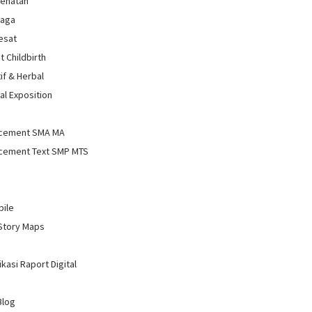
sehatan
raga
Sesat
t Childbirth
if & Herbal
al Exposition
d
cement SMA MA
cement Text SMP MTS
bile
Story Maps
kasi Raport Digital
Blog