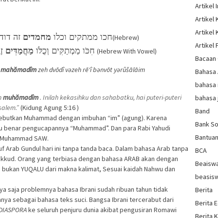
Artikel 
Artikel
Artikel
חכו ממתקים וכלו
מחמדים
זה דודי
(Hebrew)
Artikel 
חִכֹּו מַמְתַקִּים וְכֻלֹּו
מַחֲמַדִּים
זֶה
(Hebrew With Vowel)
Bacaan 
ō
mahămadîm
zeh dvōdî vəzeh rē‘î bənvōt yərûšālāim
Bahasa
bahasa 
h
muhămadîm
. Inilah kekasihku dan sahabatku, hai puteri-puteri
bahasa 
salem.”
(Kidung Agung 5:16 )
Band
nyebutkan Muhammad dengan imbuhan “im” (agung). Karena
Bank So
itu benar pengucapannya “Muhammad”. Dan para Rabi Yahudi
Bantua
ah Muhammad SAW.
f Arab Gundul hari ini tanpa tanda baca. Dalam bahasa Arab tanpa
BCA
Nikkud. Orang yang terbiasa dengan bahasa ARAB akan dengan
Beaisw
ukan YUQALU dari makna kalimat, Sesuai kaidah Nahwu dan
beasis
nya saja problemnya bahasa Ibrani sudah ribuan tahun tidak
Berita
ya sebagai bahasa teks suci. Bangsa Ibrani tercerabut dari
Berita 
DIASPORA
ke seluruh penjuru dunia akibat pengusiran Romawi
Berita 