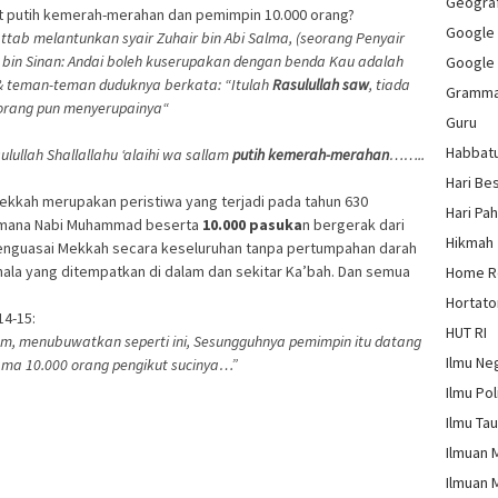
Geograf
it putih kemerah-merahan dan pemimpin 10.000 orang?
Google
ttab melantunkan syair Zuhair bin Abi Salma, (seorang Penyair
im bin Sinan: Andai boleh kuserupakan dengan benda Kau adalah
Google
& teman-teman duduknya berkata: “Itulah
Rasulullah saw
, tiada
Gramm
orang pun menyerupainya“
Guru
Habbat
sulullah Shallallahu ‘alaihi wa sallam
putih kemerah-merahan
……..
Hari Be
ekkah merupakan peristiwa yang terjadi pada tahun 630
Hari Pa
dimana Nabi Muhammad beserta
10.000 pasuka
n bergerak dari
Hikmah
nguasai Mekkah secara keseluruhan tanpa pertumpahan darah
ala yang ditempatkan di dalam dan sekitar Ka’bah. Dan semua
Home 
Hortato
14-15:
HUT RI
dam, menubuwatkan seperti ini, Sesungguhnya pemimpin itu datang
Ilmu Ne
ma 10.000 orang pengikut sucinya…”
Ilmu Pol
Ilmu Ta
Ilmuan 
Ilmuan 