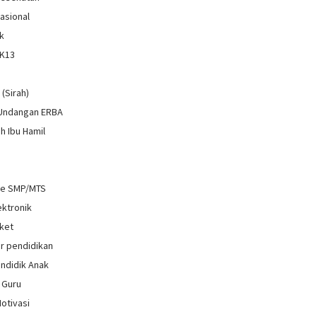
Nasional
k
 K13
i
 (Sirah)
 Undangan ERBA
h Ibu Hamil
re SMP/MTS
ektronik
ket
r pendidikan
ndidik Anak
 Guru
Motivasi