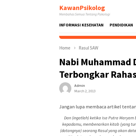
Skip
KawanPsikolog
to
Membahas Semua Tentang Psikologi
content
INFORMASI KESEHATAN
PENDIDIKAN
Home
Rasul SAW
Nabi Muhammad Da
Terbongkar Rahas
Admin
March 2, 2013
Jangan lupa membaca artikel tentang
Dan (ingatlah) ketika Isa Putra Maryam 
kepadamu, membenarkan kitab (yang turu
(datangnya) seorang Rasul yang akan da