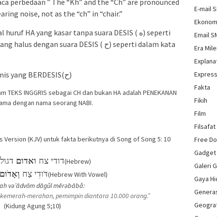
a perbedaan ” The “Kh” and the “Ch” are pronounced
E-mail 
ring noise, not as the “ch” in “chair.”
Ekonom
f HA yang kasar tanpa suara DESIS ( ه) seperti
Email 
(dengki) dan HA yang halus dengan suara DESIS ( ح) seperti dalam kata
Era Mile
Explana
Express
Dan HA pada kata MUHAMMAD dari jenis yang BERDESIS(ح)
Fakta
alam TEKS INGGRIS sebagai CH dan bukan HA adalah PENEKANAN
Fikih
ama dengan nama seorang NABI.
Film
Filsafat
ersion (KJV) untuk fakta berikutnya di Song of Song 5: 10
Free D
Gadget
דודי צח
ואדום
דגול
(Hebrew)
Galeri 
דֹּודִי צַח
וְאָדֹום
(Hebrew With Vowel)
Gaya H
sah və’ādvōm dāgûl mērəbābâ:
Genera
h kemerah-merahan, pemimpin diantara 10.000 orang.”
Geograf
(Kidung Agung 5;10)