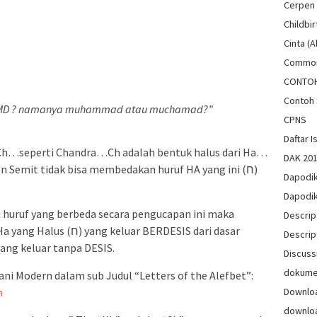
Cerpen
Childbir
Cinta (A
Common
CONTO
Contoh 
HMD ? namanya muhammad atau muchamad?”
CPNS
Daftar Is
 Ch…seperti Chandra…Ch adalah bentuk halus dari Ha…
DAK 20
 Semit tidak bisa membedakan huruf HA yang ini (ח)
Dapodi
Dapodi
huruf yang berbeda secara pengucapan ini maka
Descrip
uar BERDESIS dari dasar
Descrip
gorokan dan Ha yang Kasar (ה) yang keluar tanpa DESIS.
Discuss
dokum
ni Modern dalam sub Judul “Letters of the Alefbet”:
Downlo
m
downlo