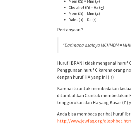
Mem (מ) = Mim (م)
Chet/het (ח) = Ha (ح)
Mem (מ) = Mim (م)
Dalet (ד) = Da (د)
Pertanyaan ?
“Darimana asalnya MCHMDM = M
Huruf IBRANI tidak mengenal huruf
Penggunaan huruf C karena orang non
dengan huruf HA yang ini (ה)
Karena itu untuk membedakan kedua 
ditambahkan C untuk membedakan Ha yang Halus (ח) yang kel
teng
Anda bisa membaca perihal huruf Ibra
http://www.jewfaq.org/alephbet.ht