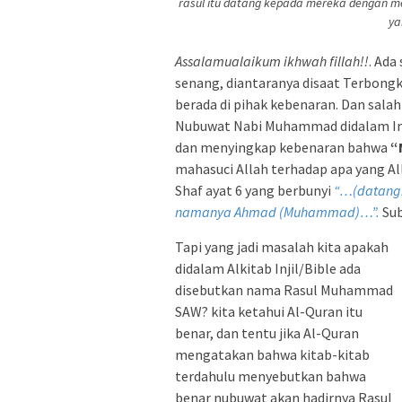
rasul itu datang kepada mereka dengan me
ya
Assalamualaikum ikhwah fillah!!
. Ada
senang, diantaranya disaat Terbong
berada di pihak kebenaran. Dan sala
Nubuwat Nabi Muhammad didalam Injil
dan menyingkap kebenaran bahwa
“
mahasuci Allah terhadap apa yang A
Shaf ayat 6 yang berbunyi
“…(datangn
namanya Ahmad (Muhammad)…”.
Sub
Tapi yang jadi masalah kita apakah
didalam Alkitab Injil/Bible ada
disebutkan nama Rasul Muhammad
SAW? kita ketahui Al-Quran itu
benar, dan tentu jika Al-Quran
mengatakan bahwa kitab-kitab
terdahulu menyebutkan bahwa
benar nubuwat akan hadirnya Rasul