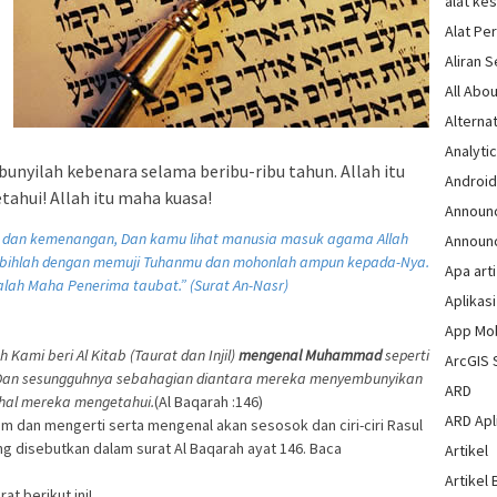
alat ke
Alat Pe
Aliran 
All Abou
Alternat
Analytic
unyilah kebenara selama beribu-ribu tahun. Allah itu
Androi
ahui! Allah itu maha kuasa!
Announ
ah dan kemenangan, Dan kamu lihat manusia masuk agama Allah
Announ
bihlah dengan memuji Tuhanmu dan mohonlah ampun kepada-Nya.
Apa arti
lah Maha Penerima taubat.” (Surat An-Nasr)
Aplikasi
App Mo
 Kami beri Al Kitab (Taurat dan Injil)
mengenal Muhammad
seperti
ArcGIS 
 Dan sesungguhnya sebahagian diantara mereka menyembunyikan
ARD
hal mereka mengetahui.
(Al Baqarah :146)
ARD Apli
m dan mengerti serta mengenal akan sesosok dan ciri-ciri Rasul
disebutkan dalam surat Al Baqarah ayat 146. Baca
Artikel
Artikel 
at berikut ini!