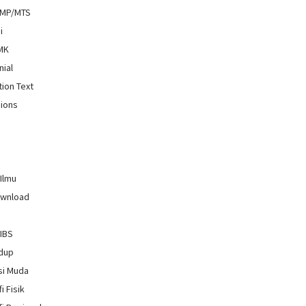
SMP/MTS
i
SMK
nial
tion Text
ions
 Ilmu
ownload
GIBS
idup
si Muda
i Fisik