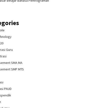
asar Belajar Bahasa Pemrograman
egories
bile
chnology
020
rasi Guru
trasi
isement SMA MA
isement SMP MTS
asi
asi PAUD
spendik
n