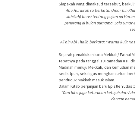
Siapakah yang dimaksud tersebut, berkul
Abu Hurairah ra berkata: Umar bin Kha
Jahiliah) berisi tentang pujian pd Har
penerang di bulan purnama. Lalu Umar 
se
Ali bin Abi Thalib berkata: “Warna kulit Ra
Sejarah penaklukan kota Mekkah/ Fathul M
tepatnya pada tanggal 10 Ramadan 8 H, 
Madinah menuju Mekkah, dan kemudian me
sedikitpun, sekaligus menghancurkan berh
penduduk Makkah masuk Islam.
Dalam Kitab perjanjian baru Epistle Yudas :
“Dan Idris juga keturunan ketujuh dari A
dengan bersa