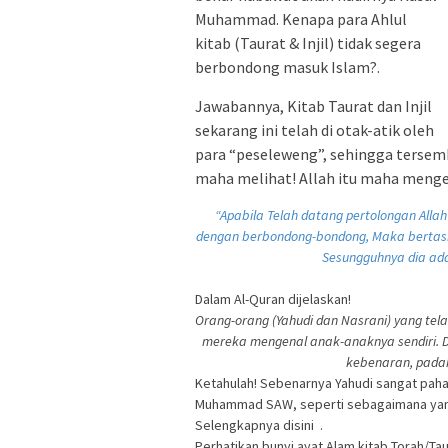
Muhammad. Kenapa para Ahlul
kitab (Taurat & Injil) tidak segera
berbondong masuk Islam?.
Jawabannya, Kitab Taurat dan Injil
sekarang ini telah di otak-atik oleh
para “peseleweng”, sehingga tersemb
maha melihat! Allah itu maha menget
“Apabila Telah datang pertolongan All
dengan berbondong-bondong, Maka bertas
Sesungguhnya dia ada
Dalam Al-Quran dijelaskan!
Orang-orang (Yahudi dan Nasrani) yang telah
mereka mengenal anak-anaknya sendiri.
kebenaran, pada
Ketahulah! Sebenarnya Yahudi sangat paha
Muhammad SAW, seperti sebagaimana yang 
Selengkapnya disini
.
Perhatikan bunyi ayat Alam kitab Torah/Taur