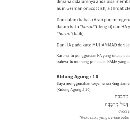
dimana didalamnya anda bisa membac
as in German or Scottish, a throat clea
Dan dalam bahasa Arab pun mengenal huru
dalam kata
“hasad”
“hasan”
(baik)
Karena itu penggunaan HA yang ditulis d
bahwa itu memang penulisan NAMA yang s
Kidung Agung : 10
Saya menggunakan terjemahan King James V
(Kidung Agung 5:10)
 מרבבה
דָּגוּל מֵרְבָבָֽה
dvōdî 
“Kekasihku yang berkuli puti