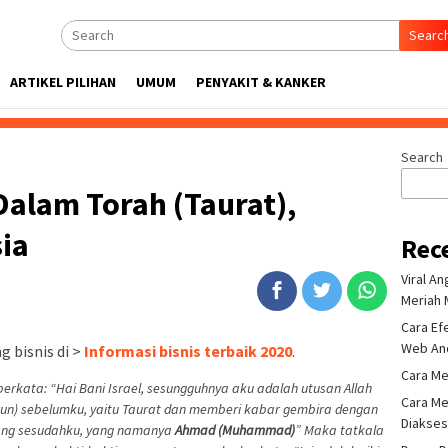
Searc
ARTIKEL PILIHAN
UMUM
PENYAKIT & KANKER
Search
lam Torah (Taurat),
ia
Rec
Viral A
Meriah 
Cara Ef
Web An
 bisnis di >
Informasi bisnis terbaik 2020
.
Cara Me
berkata: “Hai Bani Israel, sesungguhnya aku adalah utusan Allah
Cara Me
n) sebelumku, yaitu Taurat dan memberi kabar gembira dengan
Diakse
tang sesudahku, yang namanya
Ahmad (Muhammad)
” Maka tatkala