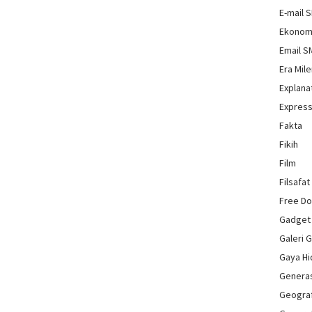
E-mail 
Ekonom
Email 
Era Mile
Explana
Express
Fakta
Fikih
Film
Filsafat
Free D
Gadget
Galeri 
Gaya H
Genera
Geograf