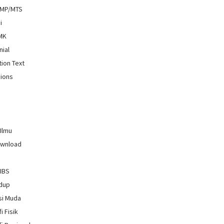
SMP/MTS
i
SMK
nial
tion Text
ions
 Ilmu
ownload
GIBS
idup
si Muda
i Fisik