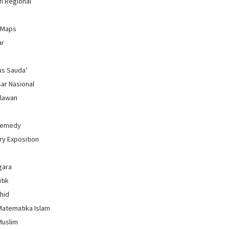
i Regional
 Maps
ar
us Sauda'
sar Nasional
hlawan
Remedy
ry Exposition
gara
itik
uhid
Matematika Islam
Muslim