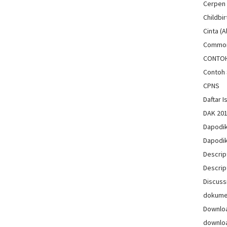
Cerpen
Childbir
Cinta (A
Common
CONTO
Contoh 
CPNS
Daftar Is
DAK 20
Dapodi
Dapodi
Descrip
Descrip
Discuss
dokum
Downlo
downlo