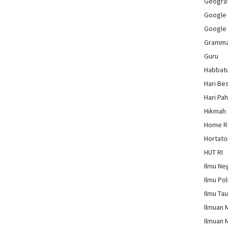
Geograf
Google
Google
Gramm
Guru
Habbat
Hari Be
Hari Pa
Hikmah
Home 
Hortato
HUT RI
Ilmu Ne
Ilmu Pol
Ilmu Ta
Ilmuan 
Ilmuan 