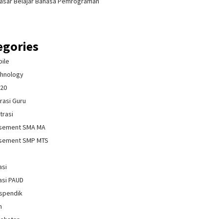
asar Belajar Bahasa Pemrograman
egories
bile
chnology
020
rasi Guru
trasi
isement SMA MA
isement SMP MTS
asi
asi PAUD
spendik
n