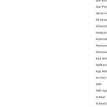
alat ke
Alat Pe
Aliran 
All Abou
Alternat
Analytic
Androi
Announ
Announ
Apa arti
Aplikasi
App Mo
ArcGIS 
ARD
ARD Apli
Artikel
Artikel 