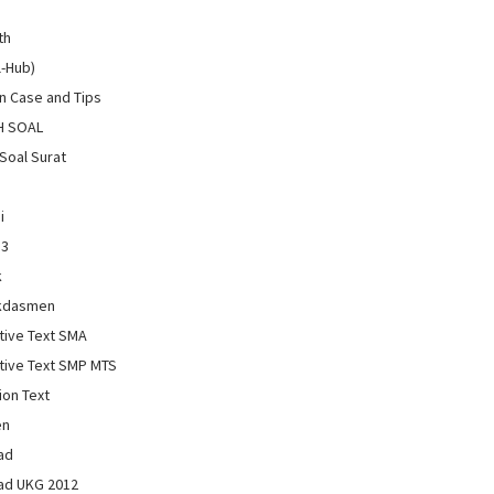
th
l-Hub)
 Case and Tips
H SOAL
Soal Surat
i
13
k
kdasmen
tive Text SMA
tive Text SMP MTS
ion Text
en
ad
ad UKG 2012