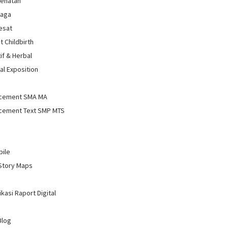
sehatan
raga
Sesat
t Childbirth
if & Herbal
al Exposition
d
cement SMA MA
cement Text SMP MTS
bile
Story Maps
kasi Raport Digital
Blog