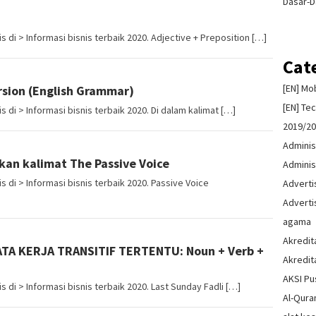
Dasar-D
 di > Informasi bisnis terbaik 2020. Adjective + Preposition […]
Cat
[EN] Mo
ersion (English Grammar)
[EN] Te
 di > Informasi bisnis terbaik 2020. Di dalam kalimat […]
2019/2
Adminis
an kalimat The Passive Voice
Adminis
 di > Informasi bisnis terbaik 2020. Passive Voice
Advert
Advert
agama
Akredit
TA KERJA TRANSITIF TERTENTU: Noun + Verb +
Akredit
AKSI Pu
 di > Informasi bisnis terbaik 2020. Last Sunday Fadli […]
Al-Qura