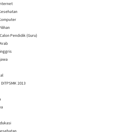
Internet
 Kesehatan
 Komputer
Pilihan
Calon Pendidik (Guru)
 Arab
inggris
jawa
al
n DITPSMK 2013
a
wa
Edukasi
Kesehatan