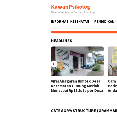
Skip
KawanPsikolog
to
Membahas Semua Tentang Psikologi
content
INFORMASI KESEHATAN
PENDIDIKAN
HEADLINES
‹
Viral Anggaran Bimtek Desa
Cara
Kecamatan Gunung Meriah
Peri
Mencapai Rp15 Juta per Desa
And
CATEGORY:
STRUCTURE (GRAMMAR