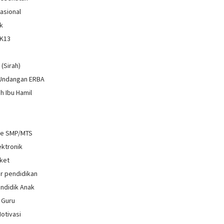
Nasional
k
 K13
i
 (Sirah)
 Undangan ERBA
h Ibu Hamil
re SMP/MTS
ektronik
ket
r pendidikan
ndidik Anak
 Guru
Motivasi