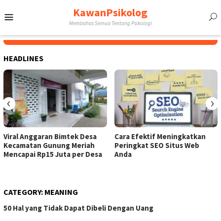
Skip
KawanPsikolog
Mobile
to
Membahas Semua Tentang Psikologi
content
Menu
HEADLINES
‹
›
Viral Anggaran Bimtek Desa
Cara Efektif Meningkatkan
Kecamatan Gunung Meriah
Peringkat SEO Situs Web
Mencapai Rp15 Juta per Desa
Anda
CATEGORY:
MEANING
50 Hal yang Tidak Dapat Dibeli Dengan Uang