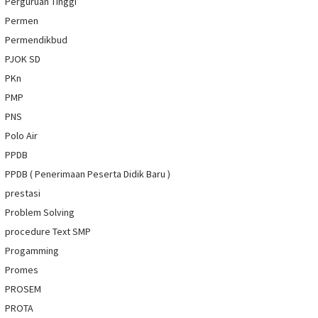
Perguruan Tinggi
Permen
Permendikbud
PJOK SD
PKn
PMP
PNS
Polo Air
PPDB
PPDB ( Penerimaan Peserta Didik Baru )
prestasi
Problem Solving
procedure Text SMP
Progamming
Promes
PROSEM
PROTA