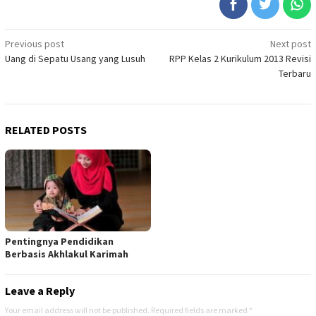
Post
Previous post
Next post
Uang di Sepatu Usang yang Lusuh
RPP Kelas 2 Kurikulum 2013 Revisi
navigation
Terbaru
RELATED POSTS
Pentingnya Pendidikan
Berbasis Akhlakul Karimah
Leave a Reply
Your email address will not be published.
Required fields are marked
*