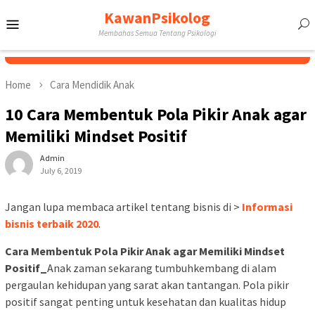
Skip
KawanPsikolog
Mobile
to
Membahas Semua Tentang Psikologi
content
Menu
Home
Cara Mendidik Anak
10 Cara Membentuk Pola Pikir Anak agar
Memiliki Mindset Positif
Admin
July 6, 2019
Jangan lupa membaca artikel tentang bisnis di >
Informasi
bisnis terbaik 2020
.
Cara Membentuk Pola Pikir Anak agar Memiliki Mindset
Positif_
Anak zaman sekarang tumbuhkembang di alam
pergaulan kehidupan yang sarat akan tantangan. Pola pikir
positif sangat penting untuk kesehatan dan kualitas hidup