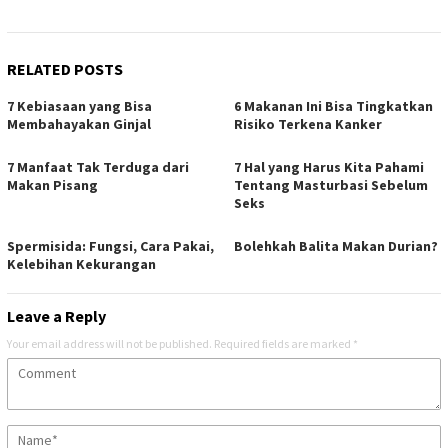
RELATED POSTS
7 Kebiasaan yang Bisa
6 Makanan Ini Bisa Tingkatkan
Membahayakan Ginjal
Risiko Terkena Kanker
7 Manfaat Tak Terduga dari
7 Hal yang Harus Kita Pahami
Makan Pisang
Tentang Masturbasi Sebelum
Seks
Spermisida: Fungsi, Cara Pakai,
Bolehkah Balita Makan Durian?
Kelebihan Kekurangan
Leave a Reply
Your email address will not be published.
Required fields are marked
*