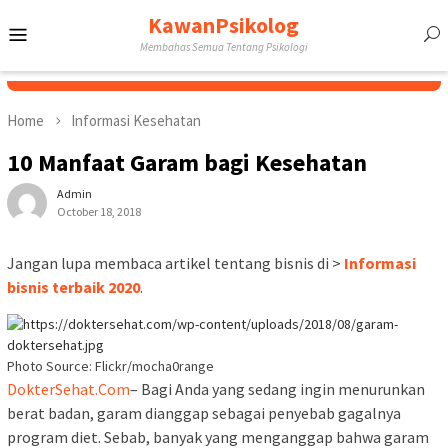
Skip
KawanPsikolog
Mobile
to
Membahas Semua Tentang Psikologi
content
Menu
Home
Informasi Kesehatan
10 Manfaat Garam bagi Kesehatan
Admin
October 18, 2018
Jangan lupa membaca artikel tentang bisnis di >
Informasi
bisnis terbaik 2020
.
Photo Source: Flickr/mocha0range
DokterSehat.Com
– Bagi Anda yang sedang ingin menurunkan
berat badan, garam dianggap sebagai penyebab gagalnya
program diet. Sebab, banyak yang menganggap bahwa garam