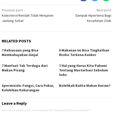
Post
Previous post
Next post
Kolesterol Rendah Tidak Menjamin
Dampak Hipertensi Bagi
navigation
Jantung Sehat
Kesehatan Otak
RELATED POSTS
7 Kebiasaan yang Bisa
6 Makanan Ini Bisa Tingkatkan
Membahayakan Ginjal
Risiko Terkena Kanker
7 Manfaat Tak Terduga dari
7 Hal yang Harus Kita Pahami
Makan Pisang
Tentang Masturbasi Sebelum
Seks
Spermisida: Fungsi, Cara Pakai,
Bolehkah Balita Makan Durian?
Kelebihan Kekurangan
Leave a Reply
Your email address will not be published.
Required fields are marked
*