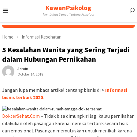
Skip
KawanPsikolog
Mobile
to
Membahas Semua Tentang Psikologi
content
Menu
Home
Informasi Kesehatan
5 Kesalahan Wanita yang Sering Terjadi
dalam Hubungan Pernikahan
Admin
October 14, 2018
Jangan lupa membaca artikel tentang bisnis di >
Informasi
bisnis terbaik 2020
.
DokterSehat.Com
– Tidak bisa dimungkiri lagi kalau pernikahan
dilakukan oleh pasangan karena mereka tertarik secara fisik
dan emosional. Pasangan memutuskan untuk menikah karena