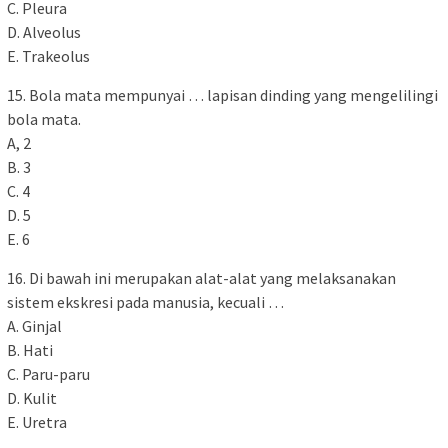
C. Pleura
D. Alveolus
E. Trakeolus
15. Bola mata mempunyai … lapisan dinding yang mengelilingi
bola mata.
A, 2
B. 3
C. 4
D. 5
E. 6
16. Di bawah ini merupakan alat-alat yang melaksanakan
sistem ekskresi pada manusia, kecuali …
A. Ginjal
B. Hati
C. Paru-paru
D. Kulit
E. Uretra