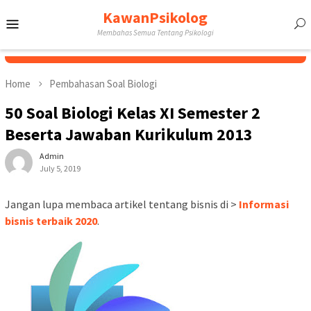
Skip
KawanPsikolog
Mobile
to
Membahas Semua Tentang Psikologi
content
Menu
Home
Pembahasan Soal Biologi
50 Soal Biologi Kelas XI Semester 2
Beserta Jawaban Kurikulum 2013
Admin
July 5, 2019
Jangan lupa membaca artikel tentang bisnis di >
Informasi
bisnis terbaik 2020
.