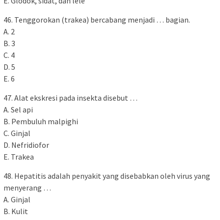
E. Glodok, sidat, dan lele
46. Tenggorokan (trakea) bercabang menjadi … bagian.
A. 2
B. 3
C. 4
D. 5
E. 6
47. Alat ekskresi pada insekta disebut …
A. Sel api
B. Pembuluh malpighi
C. Ginjal
D. Nefridiofor
E. Trakea
48. Hepatitis adalah penyakit yang disebabkan oleh virus yang
menyerang …
A. Ginjal
B. Kulit