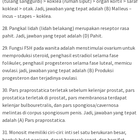
(tulang sanggurdi) > koklea (rumah siput) > organ kortil > saraf
kokleal > otak. Jadi, jawaban yang tepat adalah (B) Malleus –
incus – stapes – koklea.
28. Pangkal lidah (lidah belakang) merupakan reseptor rasa
pahit. Jadi, jawban yang tepat adalah (D) Pahit.
29. Fungsi FSH pada wanita adalah menstimulai ovarium untuk
memproduksi steroid, penghasil estradiol selama fase
folikuler, penghasil progesteron selama fase luteal, memicu
ovulasi. jadi, jawaban yang tepat adalah (B) Produksi
progesteron dan terjadinya ovulasi.
30. Pars praprostatica terletak sebelum kelenjar prostat, pars
prostatica terletak di prostat, pars membranosa terdapat
kelenjar bulbouretralis, dan pars spongiosa/cavernosa
melintas di corpus spongiosum penis. Jadi, jawaban yang tepat
adalah (A) Pars praprostatica.
31. Monosit memiliki ciri-ciri: inti sel satu berukuran besar,
bentuk bulat panjang, dapat bergerak cepat, dan bersifat