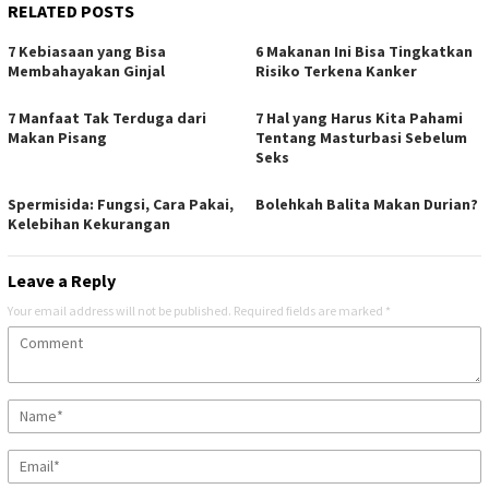
RELATED POSTS
7 Kebiasaan yang Bisa
6 Makanan Ini Bisa Tingkatkan
Membahayakan Ginjal
Risiko Terkena Kanker
7 Manfaat Tak Terduga dari
7 Hal yang Harus Kita Pahami
Makan Pisang
Tentang Masturbasi Sebelum
Seks
Spermisida: Fungsi, Cara Pakai,
Bolehkah Balita Makan Durian?
Kelebihan Kekurangan
Leave a Reply
Your email address will not be published.
Required fields are marked
*