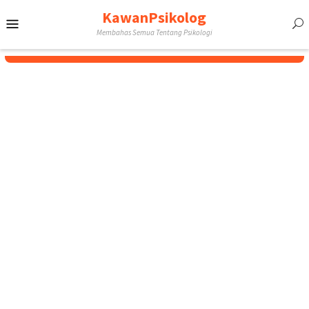
Skip
KawanPsikolog
Mobile
to
Membahas Semua Tentang Psikologi
content
Menu