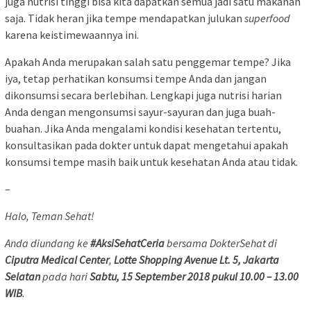
juga nutrisi tinggi bisa kita dapatkan semua jadi satu makanan
saja. Tidak heran jika tempe mendapatkan julukan
superfood
karena keistimewaannya ini.
Apakah Anda merupakan salah satu penggemar tempe? Jika
iya, tetap perhatikan konsumsi tempe Anda dan jangan
dikonsumsi secara berlebihan. Lengkapi juga nutrisi harian
Anda dengan mengonsumsi sayur-sayuran dan juga buah-
buahan. Jika Anda mengalami kondisi kesehatan tertentu,
konsultasikan pada dokter untuk dapat mengetahui apakah
konsumsi tempe masih baik untuk kesehatan Anda atau tidak.
–
Halo, Teman Sehat!
Anda diundang ke
#AksiSehatCeria
bersama DokterSehat di
Ciputra Medical Center
,
Lotte Shopping Avenue Lt. 5, Jakarta
Selatan
pada hari
Sabtu, 15 September 2018 pukul 10.00 – 13.00
WIB
.