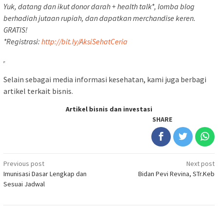
Yuk, datang dan ikut donor darah + health talk*, lomba blog
berhadiah jutaan rupiah, dan dapatkan merchandise keren.
GRATIS!
*Registrasi:
http://bit.ly/AksiSehatCeria
Selain sebagai media informasi kesehatan, kami juga berbagi
artikel terkait bisnis.
Artikel bisnis dan investasi
SHARE
Post
Previous post
Next post
Imunisasi Dasar Lengkap dan
Bidan Pevi Revina, STr.Keb
navigation
Sesuai Jadwal