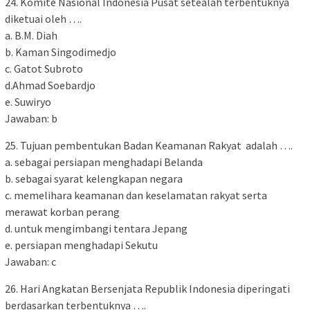
24. Komite Nasional Indonesia Pusat setealah terbentuknya
diketuai oleh ….
a. B.M. Diah
b. Kaman Singodimedjo
c. Gatot Subroto
d.Ahmad Soebardjo
e. Suwiryo
Jawaban: b
25. Tujuan pembentukan Badan Keamanan Rakyat adalah ….
a. sebagai persiapan menghadapi Belanda
b. sebagai syarat kelengkapan negara
c. memelihara keamanan dan keselamatan rakyat serta
merawat korban perang
d. untuk mengimbangi tentara Jepang
e. persiapan menghadapi Sekutu
Jawaban: c
26. Hari Angkatan Bersenjata Republik Indonesia diperingati
berdasarkan terbentuknya ….