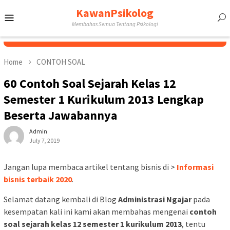
Skip
KawanPsikolog
Mobile
to
Membahas Semua Tentang Psikologi
content
Menu
Home
CONTOH SOAL
60 Contoh Soal Sejarah Kelas 12
Semester 1 Kurikulum 2013 Lengkap
Beserta Jawabannya
Admin
July 7, 2019
Jangan lupa membaca artikel tentang bisnis di >
Informasi
bisnis terbaik 2020
.
Selamat datang kembali di Blog
Administrasi Ngajar
pada
kesempatan kali ini kami akan membahas mengenai
contoh
soal sejarah kelas 12 semester 1 kurikulum 2013
, tentu