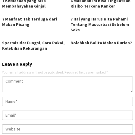
7 Kebiasaan yang Bisa
6 Makanan Ini Bisa Tingkatkan
Membahayakan Ginjal
Risiko Terkena Kanker
7 Manfaat Tak Terduga dari
7 Hal yang Harus Kita Pahami
Makan Pisang
Tentang Masturbasi Sebelum
Seks
Spermisida: Fungsi, Cara Pakai,
Bolehkah Balita Makan Durian?
Kelebihan Kekurangan
Leave a Reply
Your email address will not be published.
Required fields are marked
*