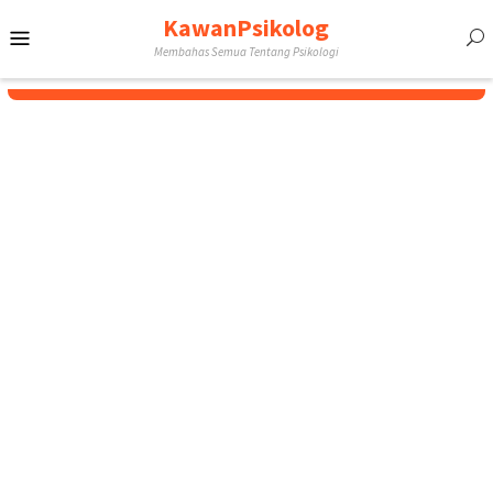
Skip
KawanPsikolog
Mobile
to
Membahas Semua Tentang Psikologi
content
Menu