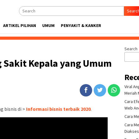
Searc
ARTIKEL PILIHAN
UMUM
PENYAKIT & KANKER
Search
g Sakit Kepala yang Umum
Rec
Viral A
Meriah 
Cara Ef
Web An
 bisnis di >
Informasi bisnis terbaik 2020
.
Cara Me
Cara Me
Diakse