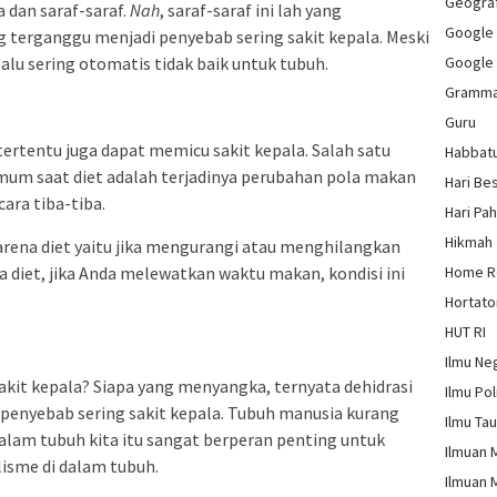
Geograf
dan saraf-saraf.
Nah
, saraf-saraf ini lah yang
Google
 terganggu menjadi penyebab sering sakit kepala. Meski
lalu sering otomatis tidak baik untuk tubuh.
Google
Gramm
Guru
rtentu juga dapat memicu sakit kepala. Salah satu
Habbat
mum saat diet adalah terjadinya perubahan pola makan
Hari Be
ara tiba-tiba.
Hari Pa
Hikmah
arena diet yaitu jika mengurangi atau menghilangkan
 diet, jika Anda melewatkan waktu makan, kondisi ini
Home 
Hortato
HUT RI
Ilmu Ne
kit kepala? Siapa yang menyangka, ternyata dehidrasi
Ilmu Pol
i penyebab sering sakit kepala. Tubuh manusia kurang
Ilmu Ta
ir dalam tubuh kita itu sangat berperan penting untuk
Ilmuan 
isme di dalam tubuh.
Ilmuan 