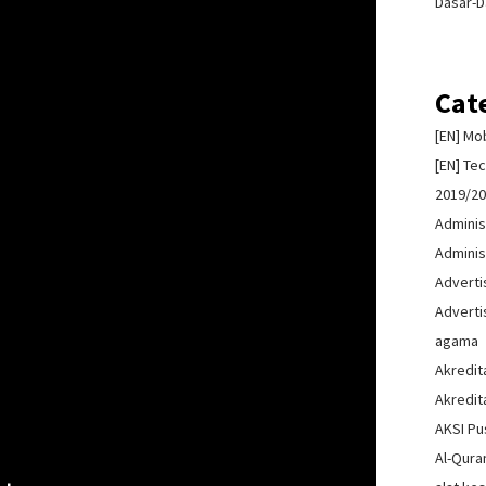
Dasar-D
Cat
[EN] Mo
[EN] Te
2019/2
Adminis
Adminis
Advert
Advert
agama
Akredit
Akredit
AKSI Pu
Al-Qura