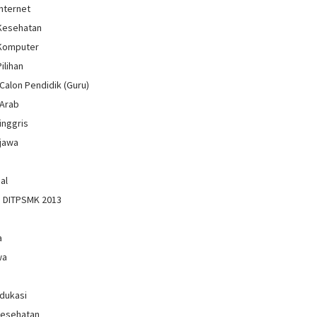
Internet
 Kesehatan
 Komputer
Pilihan
Calon Pendidik (Guru)
 Arab
inggris
jawa
al
n DITPSMK 2013
a
wa
Edukasi
Kesehatan