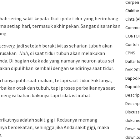
Cerpen
Childbir
ab sering sakit kepala. Ikuti pola tidur yang berimbang:
Cinta (A
ma setiap hari, termasuk akhir pekan. Sangat disarankan
Common
ang.
CONTO
Contoh 
ecovery,
jadi setelah beraktivitas seharian tubuh akan
rusakan.
Nah
, di saat tidur tubuh akan melakukan
CPNS
nda. Di bagian otak ada yang namanya neuron atau sel
Daftar Is
 akan dipulihkan kembali dengan sendirinya saat tidur.
DAK 20
Dapodi
 hanya pulih saat makan, tetapi saat tidur. Faktanya,
Dapodi
rbaikan otak dan tubuh, tapi proses perbaikannya saat
mengisi bahan bakunya tapi tidak istirahat.
Descrip
Descrip
Discuss
erikutnya adalah sakit gigi. Keduanya memang
dokum
ya berdekatan, sehingga jika Anda sakit gigi, maka
Downlo
.
downlo