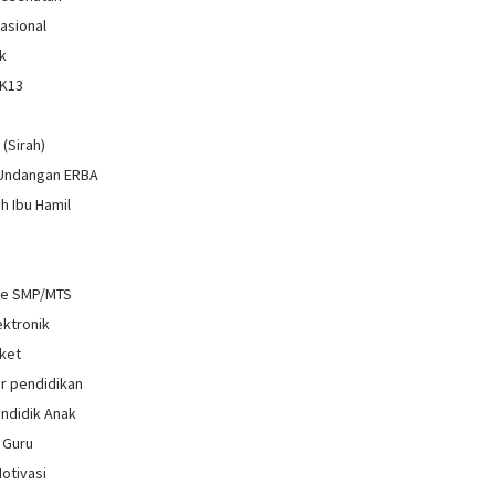
Nasional
k
 K13
i
 (Sirah)
 Undangan ERBA
h Ibu Hamil
re SMP/MTS
ektronik
ket
r pendidikan
ndidik Anak
 Guru
Motivasi