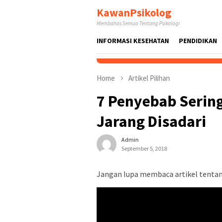
Skip
KawanPsikolog
to
Membahas Semua Tentang Psikologi
content
INFORMASI KESEHATAN
PENDIDIKAN
Home
Artikel Pilihan
7 Penyebab Serin
Jarang Disadari
Admin
September 5, 2018
Jangan lupa membaca artikel tentang