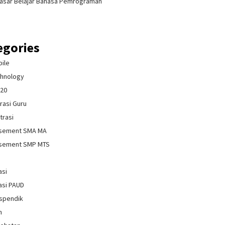
asar Belajar Bahasa Pemrograman
egories
bile
chnology
020
rasi Guru
trasi
isement SMA MA
isement SMP MTS
asi
asi PAUD
spendik
n