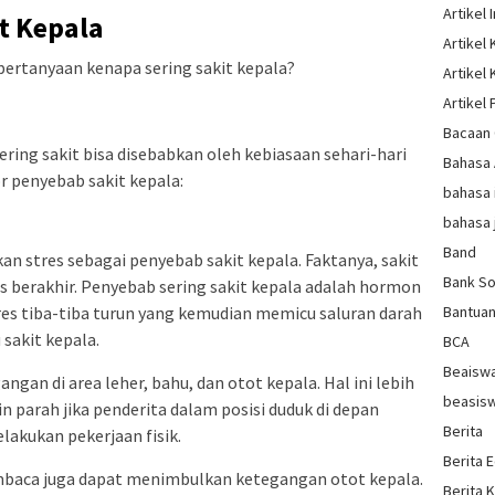
Artikel 
t Kepala
Artikel
ertanyaan kenapa sering sakit kepala?
Artikel
Artikel 
Bacaan 
ering sakit bisa disebabkan oleh kebiasaan sehari-hari
Bahasa
or penyebab sakit kepala:
bahasa 
bahasa 
Band
an stres sebagai penyebab sakit kepala. Faktanya, sakit
Bank So
es berakhir. Penyebab sering sakit kepala adalah hormon
es tiba-tiba turun yang kemudian memicu saluran darah
Bantua
sakit kepala.
BCA
Beaisw
gan di area leher, bahu, dan otot kepala. Hal ini lebih
beasis
 parah jika penderita dalam posisi duduk di depan
Berita
lakukan pekerjaan fisik.
Berita 
mbaca juga dapat menimbulkan ketegangan otot kepala.
Berita 