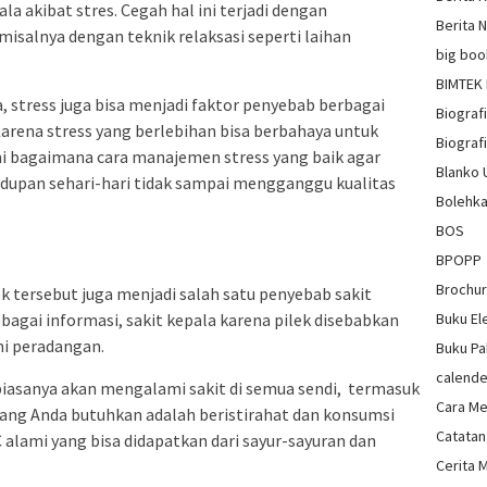
la akibat stres. Cegah hal ini terjadi dengan
Berita 
salnya dengan teknik relaksasi seperti laihan
big boo
BIMTEK
, stress juga bisa menjadi faktor penyebab berbagai
Biograf
Karena stress yang berlebihan bisa berbahaya untuk
Biografi
mi bagaimana cara manajemen stress yang baik agar
Blanko
upan sehari-hari tidak sampai mengganggu kualitas
Bolehka
BOS
BPOPP
Brochu
ek tersebut juga menjadi salah satu penyebab sakit
Sebagai informasi, sakit kepala karena pilek disebabkan
Buku El
mi peradangan.
Buku Pa
calende
iasanya akan mengalami sakit di semua sendi, termasuk
Cara Me
a yang Anda butuhkan adalah beristirahat dan konsumsi
Catatan
C alami yang bisa didapatkan dari sayur-sayuran dan
Cerita 