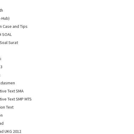
th
l-Hub)
 Case and Tips
H SOAL
Soal Surat
i
13
k
kdasmen
tive Text SMA
tive Text SMP MTS
ion Text
en
ad
ad UKG 2012