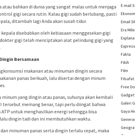
E-mail 
a atau bahkan di dunia yang sangat malas untuk menjaga
trol gigi secara rutin. Kalau gigi sudah berlubang, pasti
Ekonom
epala, ditambah lagi Anda akan susah tidur.
Email 
Era Mile
kit kepala disebabkan oleh kebiasaan menggesekan gigi
Explana
 dokter gigi telah menciptakan alat pelindung gigi yang
Express
.
Fakta
Dingin Bersamaan
Fikih
engkonsumsi makanan atau minuman dingin secara
Film
akanan panas berkuah, lalu disertai dengan minum
Filsafat
es.
Free D
Gadget
u minum yang dingin atau panas, suhunya akan kembali
Galeri 
al tersebut memang benar, tapi perlu diingat bahwa
ATP untuk menghasilkan energi sehingga bisa
Gaya H
alu dingin tadi dan ini membutuhkan waktu.
Genera
Geograf
an minuman panas serta dingin terlalu cepat, maka