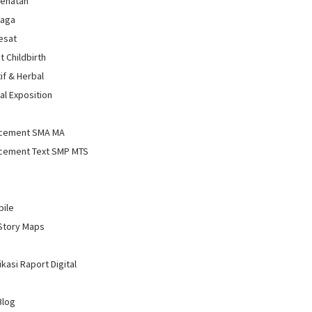
sehatan
raga
Sesat
t Childbirth
if & Herbal
al Exposition
d
cement SMA MA
cement Text SMP MTS
bile
Story Maps
kasi Raport Digital
Blog