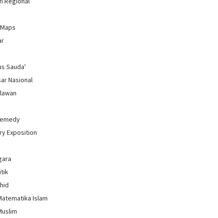
i Regional
 Maps
ar
us Sauda'
sar Nasional
hlawan
Remedy
ry Exposition
gara
itik
uhid
Matematika Islam
Muslim