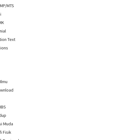
SMP/MTS
i
SMK
nial
tion Text
ions
 Ilmu
ownload
GIBS
idup
si Muda
i Fisik