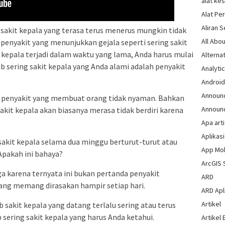
alat ke
Alat Pe
Aliran 
 sakit kepala yang terasa terus menerus mungkin tidak
All Abou
 penyakit yang menunjukkan gejala seperti sering sakit
t kepala terjadi dalam waktu yang lama, Anda harus mulai
Alternat
ab sering sakit kepala yang Anda alami adalah penyakit
Analytic
Androi
Announ
tu penyakit yang membuat orang tidak nyaman. Bahkan
Announ
 sakit kepala akan biasanya merasa tidak berdiri karena
Apa arti
Aplikasi
sakit kepala selama dua minggu berturut-turut atau
App Mo
Apakah ini bahaya?
ArcGIS 
ga karena ternyata ini bukan pertanda penyakit
ARD
 yang memang dirasakan hampir setiap hari.
ARD Apli
Artikel
sakit kepala yang datang terlalu sering atau terus
 sering sakit kepala yang harus Anda ketahui.
Artikel 