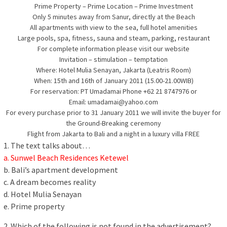
Prime Property – Prime Location – Prime Investment
Only 5 minutes away from Sanur, directly at the Beach
All apartments with view to the sea, full hotel amenities
Large pools, spa, fitness, sauna and steam, parking, restaurant
For complete information please visit our website
Invitation – stimulation – temptation
Where: Hotel Mulia Senayan, Jakarta (Leatris Room)
When: 15th and 16th of January 2011 (15.00-21.00WIB)
For reservation: PT Umadamai Phone +62 21 8747976 or
Email: umadamai@yahoo.com
For every purchase prior to 31 January 2011 we will invite the buyer for
the Ground-Breaking ceremony
Flight from Jakarta to Bali and a night in a luxury villa FREE
1. The text talks about…
a. Sunwel Beach Residences Ketewel
b. Bali’s apartment development
c. A dream becomes reality
d. Hotel Mulia Senayan
e. Prime property
2. Which of the following is not found in the advertisement?