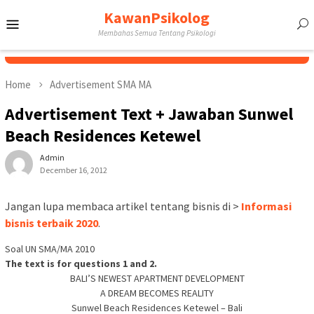
Skip
KawanPsikolog
Mobile
to
Membahas Semua Tentang Psikologi
content
Menu
Home
Advertisement SMA MA
Advertisement Text + Jawaban Sunwel
Beach Residences Ketewel
Admin
December 16, 2012
Jangan lupa membaca artikel tentang bisnis di >
Informasi
bisnis terbaik 2020
.
Soal UN SMA/MA 2010
The text is for questions 1 and 2.
BALI’S NEWEST APARTMENT DEVELOPMENT
A DREAM BECOMES REALITY
Sunwel Beach Residences Ketewel – Bali