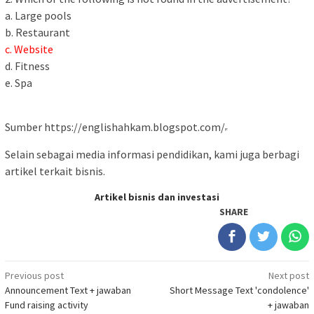
a. Large pools
b. Restaurant
c. Website
d. Fitness
e. Spa
Sumber https://englishahkam.blogspot.com/
Selain sebagai media informasi pendidikan, kami juga berbagi
artikel terkait bisnis.
Artikel bisnis dan investasi
SHARE
Post
Previous post
Next post
Announcement Text + jawaban
Short Message Text 'condolence'
navigation
Fund raising activity
+ jawaban