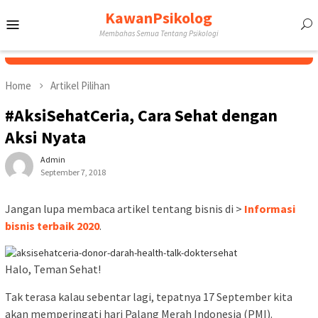
Skip
KawanPsikolog
Mobile
to
Membahas Semua Tentang Psikologi
content
Menu
Home
Artikel Pilihan
#AksiSehatCeria, Cara Sehat dengan
Aksi Nyata
Admin
September 7, 2018
Jangan lupa membaca artikel tentang bisnis di >
Informasi
bisnis terbaik 2020
.
Halo, Teman Sehat!
Tak terasa kalau sebentar lagi, tepatnya 17 September kita
akan memperingati hari Palang Merah Indonesia (PMI).