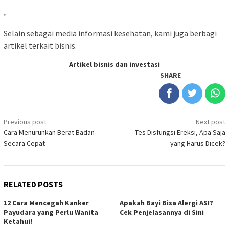
Selain sebagai media informasi kesehatan, kami juga berbagi
artikel terkait bisnis.
Artikel bisnis dan investasi
SHARE
Post
Previous post
Next post
Cara Menurunkan Berat Badan
Tes Disfungsi Ereksi, Apa Saja
navigation
Secara Cepat
yang Harus Dicek?
RELATED POSTS
12 Cara Mencegah Kanker
Apakah Bayi Bisa Alergi ASI?
Payudara yang Perlu Wanita
Cek Penjelasannya di Sini
Ketahui!