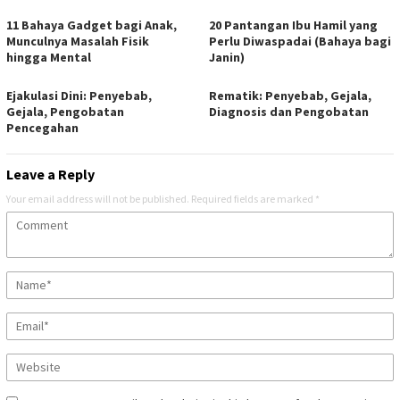
11 Bahaya Gadget bagi Anak,
20 Pantangan Ibu Hamil yang
Munculnya Masalah Fisik
Perlu Diwaspadai (Bahaya bagi
hingga Mental
Janin)
Ejakulasi Dini: Penyebab,
Rematik: Penyebab, Gejala,
Gejala, Pengobatan
Diagnosis dan Pengobatan
Pencegahan
Leave a Reply
Your email address will not be published.
Required fields are marked
*