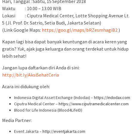
Hari, Tanggal : Sabtu, 15 September 2018
Waktu : 10.00 – 13.00 WIB
Lokasi : Ciputra Medical Center, Lotte Shopping Avenue Lt.
5 (Jl. Prof. Dr. Satrio, Setia Budi, Jakarta Selatan)
(Link Google Maps:
https://goo.gl/maps/bRZesmhagiB2
)
Kapan lagi bisa dapat banyak keuntungan di acara keren yang
gratis?
Yuk
, ajak juga keluarga dan orang terdekat untuk hidup
lebih sehat!
Jangan lupa daftarkan diri Anda di sini:
http://bit.ly/AksiSehatCeria
Acara ini didukung oleh:
Indonesia Digital Asset Exchange (Indodax) –
https://indodax.com
Ciputra Medical Center –
https://www.ciputramedicalcenter.com
Blood for Life Indonesia (Blood4LifeID)
Media Partner:
Event Jakarta –
http://eventjakarta.com