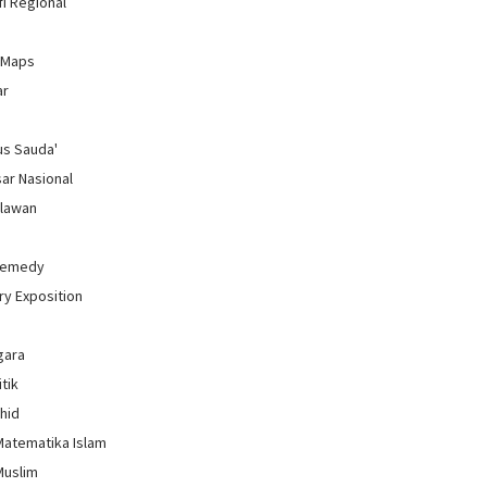
i Regional
 Maps
ar
us Sauda'
sar Nasional
hlawan
Remedy
ry Exposition
gara
itik
uhid
Matematika Islam
Muslim