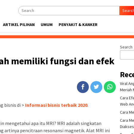
Searc
ARTIKEL PILIHAN
UMUM
PENYAKIT & KANKER
Search
ah memiliki fungsi dan efek
Rec
Viral A
Meriah 
Cara Ef
Web An
 bisnis di >
Informasi bisnis terbaik 2020
.
Cara Me
Cara Me
in mengetahui apa itu MRI? MRI adalah singkatan
Diakse
g artinya pencitraan resonansi magnetik. Alat MRI ini