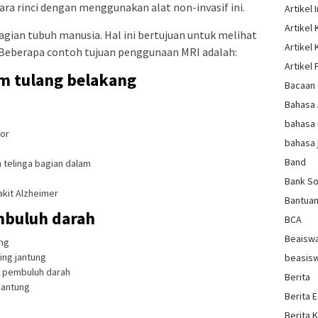
ara rinci dengan menggunakan alat non-invasif ini.
Artikel 
Artikel
gian tubuh manusia. Hal ini bertujuan untuk melihat
Artikel
. Beberapa contoh tujuan penggunaan MRI adalah:
Artikel 
m tulang belakang
Bacaan 
Bahasa
bahasa 
or
bahasa 
Band
telinga bagian dalam
Bank So
kit Alzheimer
Bantua
mbuluh darah
BCA
Beaisw
ung
ing jantung
beasis
 pembuluh darah
Berita
jantung
Berita 
Berita 