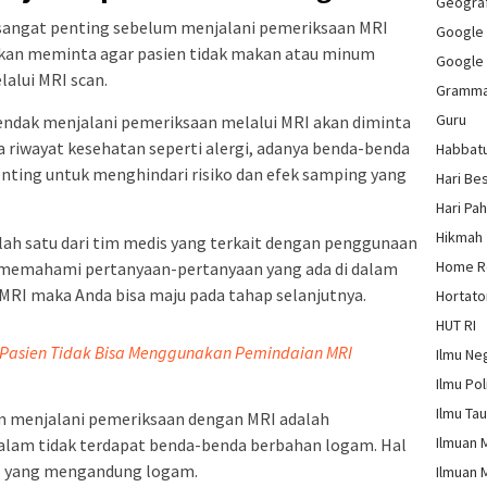
Geograf
i sangat penting sebelum menjalani pemeriksaan MRI
Google
 akan meminta agar pasien tidak makan atau minum
Google
alui MRI scan.
Gramm
Guru
ndak menjalani pemeriksaan melalui MRI akan diminta
a riwayat kesehatan seperti alergi, adanya benda-benda
Habbat
penting untuk menghindari risiko dan efek samping yang
Hari Be
Hari Pa
Hikmah
lah satu dari tim medis yang terkait dengan penggunaan
Home 
 memahami pertanyaan-pertanyaan yang ada di dalam
g MRI maka Anda bisa maju pada tahap selanjutnya.
Hortato
HUT RI
n Pasien Tidak Bisa Menggunakan Pemindaian MRI
Ilmu Ne
Ilmu Pol
Ilmu Ta
m menjalani pemeriksaan dengan MRI adalah
Ilmuan 
alam tidak terdapat benda-benda berbahan logam. Hal
p
yang mengandung logam.
Ilmuan 