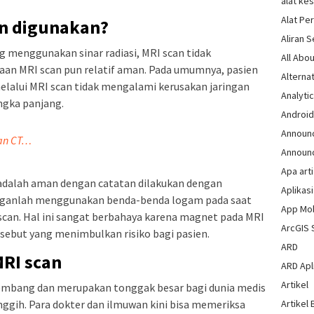
alat ke
Alat Pe
n digunakan?
Aliran 
ng menggunakan sinar radiasi, MRI scan tidak
All Abou
aan MRI scan pun relatif aman. Pada umumnya, pasien
Alternat
elalui MRI scan tidak mengalami kerusakan jaringan
Analytic
ngka panjang.
Androi
Announ
dan CT…
Announ
Apa arti
adalah aman dengan catatan dilakukan dengan
Aplikasi
Janganlah menggunakan benda-benda logam pada saat
App Mo
scan. Hal ini sangat berbahaya karena magnet pada MRI
ArcGIS 
sebut yang menimbulkan risiko bagi pasien.
ARD
RI scan
ARD Apli
Artikel
mbang dan merupakan tonggak besar bagi dunia medis
Artikel 
ggih. Para dokter dan ilmuwan kini bisa memeriksa