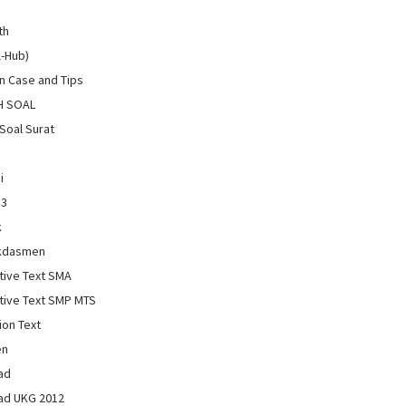
th
l-Hub)
 Case and Tips
H SOAL
Soal Surat
i
13
k
kdasmen
tive Text SMA
tive Text SMP MTS
ion Text
en
ad
ad UKG 2012