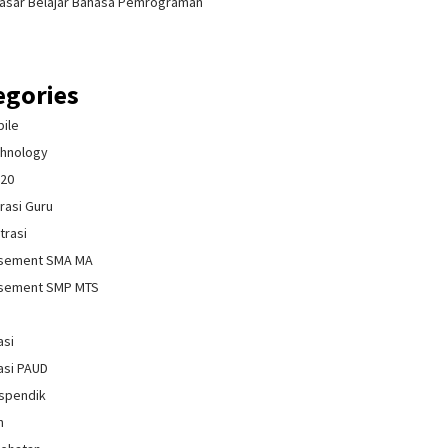
asar Belajar Bahasa Pemrograman
egories
bile
chnology
020
rasi Guru
trasi
isement SMA MA
isement SMP MTS
asi
asi PAUD
spendik
n