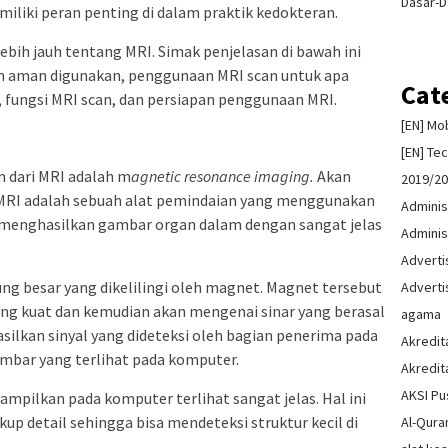
Dasar-D
liki peran penting di dalam praktik kedokteran.
ebih jauh tentang MRI. Simak penjelasan di bawah ini
an aman digunakan, penggunaan MRI scan untuk apa
Cat
, fungsi MRI scan, dan persiapan penggunaan MRI.
[EN] Mo
[EN] Te
 dari MRI adalah m
agnetic resonance imaging.
Akan
2019/2
? MRI adalah sebuah alat pemindaian yang menggunakan
Adminis
menghasilkan gambar organ dalam dengan sangat jelas
Adminis
Advert
ung besar yang dikelilingi oleh magnet. Magnet tersebut
Advert
g kuat dan kemudian akan mengenai sinar yang berasal
agama
silkan sinyal yang dideteksi oleh bagian penerima pada
Akredit
mbar yang terlihat pada komputer.
Akredit
AKSI Pu
mpilkan pada komputer terlihat sangat jelas. Hal ini
kup detail sehingga bisa mendeteksi struktur kecil di
Al-Qura