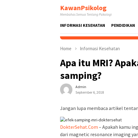
Skip
KawanPsikolog
to
Membahas Semua Tentang Psikologi
content
INFORMASI KESEHATAN
PENDIDIKAN
Home
Informasi Kesehatan
Apa itu MRI? Apak
samping?
Admin
September 6, 2018
Jangan lupa membaca artikel tentang
DokterSehat.Com
– Apakah kamu ing
dari magnetic resonance imaging yan