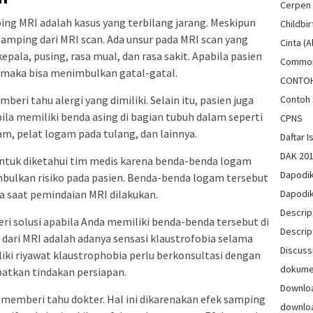
Cerpen
ing MRI adalah kasus yang terbilang jarang. Meskipun
Childbir
samping dari MRI scan. Ada unsur pada MRI scan yang
Cinta (A
pala, pusing, rasa mual, dan rasa sakit. Apabila pasien
Common
n maka bisa menimbulkan gatal-gatal.
CONTO
Contoh 
beri tahu alergi yang dimiliki. Selain itu, pasien juga
la memiliki benda asing di bagian tubuh dalam seperti
CPNS
am, pelat logam pada tulang, dan lainnya.
Daftar Is
DAK 20
untuk diketahui tim medis karena benda-benda logam
Dapodi
mbulkan risiko pada pasien. Benda-benda logam tersebut
Dapodi
da saat pemindaian MRI dilakukan.
Descrip
i solusi apabila Anda memiliki benda-benda tersebut di
Descrip
 dari MRI adalah adanya sensasi klaustrofobia selama
Discuss
liki riyawat klaustrophobia perlu berkonsultasi dengan
dokum
patkan tindakan persiapan.
Downlo
 memberi tahu dokter. Hal ini dikarenakan efek samping
downlo