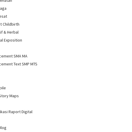
sehatan
raga
Sesat
t Childbirth
if & Herbal
al Exposition
d
cement SMA MA
cement Text SMP MTS
bile
Story Maps
kasi Raport Digital
Blog