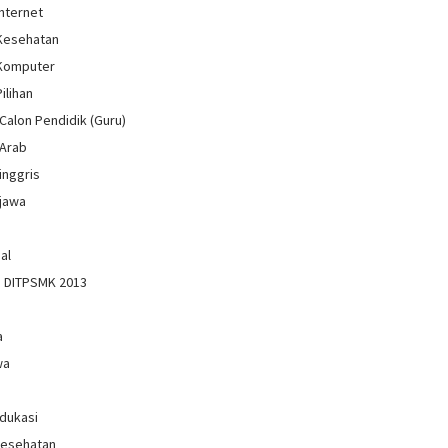
Internet
 Kesehatan
 Komputer
Pilihan
Calon Pendidik (Guru)
 Arab
inggris
jawa
al
n DITPSMK 2013
a
wa
Edukasi
Kesehatan