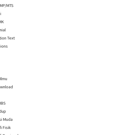
SMP/MTS
i
SMK
nial
tion Text
ions
 Ilmu
ownload
GIBS
idup
si Muda
i Fisik