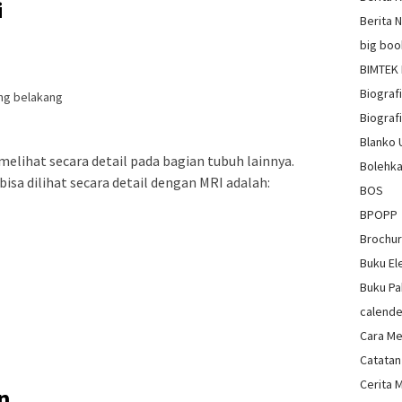
i
Berita 
big boo
BIMTEK
Biograf
ng belakang
Biografi
Blanko
melihat secara detail pada bagian tubuh lainnya.
Bolehka
sa dilihat secara detail dengan MRI adalah:
BOS
BPOPP
Brochu
Buku El
Buku Pa
calende
Cara Me
Catatan
Cerita 
n