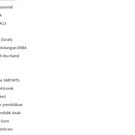
Nasional
k
 K13
i
 (Sirah)
 Undangan ERBA
h Ibu Hamil
re SMP/MTS
ektronik
ket
r pendidikan
ndidik Anak
 Guru
Motivasi