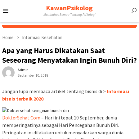
Skip
KawanPsikolog
Mobile
to
Membahas Semua Tentang Psikologi
content
Menu
Home
Informasi Kesehatan
Apa yang Harus Dikatakan Saat
Seseorang Menyatakan Ingin Bunuh Diri?
Admin
September 10, 2018
Jangan lupa membaca artikel tentang bisnis di >
Informasi
bisnis terbaik 2020
.
DokterSehat.Com
– Hari ini tepat 10 September, dunia
memperingatinya sebagai Hari Pencegahan Bunuh Diri.
Peringatan ini dilakukan untuk menyadarkan warga dunia