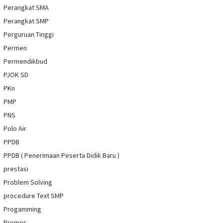
Perangkat SMA
Perangkat SMP
Perguruan Tinggi
Permen
Permendikbud
PJOK SD
PKn
PMP
PNS
Polo Air
PPDB
PPDB ( Penerimaan Peserta Didik Baru )
prestasi
Problem Solving
procedure Text SMP
Progamming
Promes