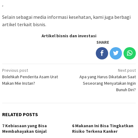
Selain sebagai media informasi kesehatan, kami juga berbagi
artikel terkait bisnis.
Artikel bisnis dan investasi
SHARE
Post
Previous post
Next post
Bolehkah Penderita Asam Urat
Apa yang Harus Dikatakan Saat
navigation
Makan Mie Instan?
Seseorang Menyatakan Ingin
Bunuh Diri?
RELATED POSTS
7 Kebiasaan yang Bisa
6 Makanan Ini Bisa Tingkatkan
Membahayakan Ginjal
Risiko Terkena Kanker