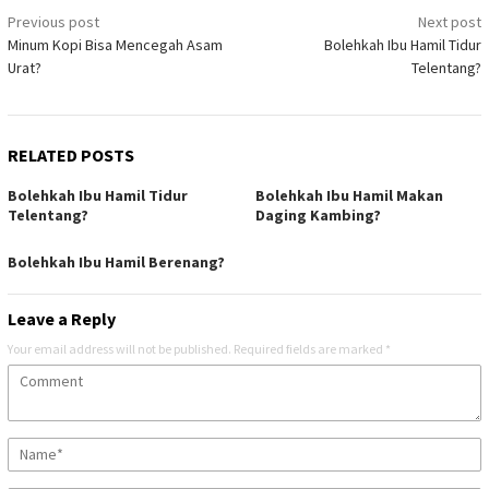
Post
Previous post
Next post
Minum Kopi Bisa Mencegah Asam
Bolehkah Ibu Hamil Tidur
navigation
Urat?
Telentang?
RELATED POSTS
Bolehkah Ibu Hamil Tidur
Bolehkah Ibu Hamil Makan
Telentang?
Daging Kambing?
Bolehkah Ibu Hamil Berenang?
Leave a Reply
Your email address will not be published.
Required fields are marked
*