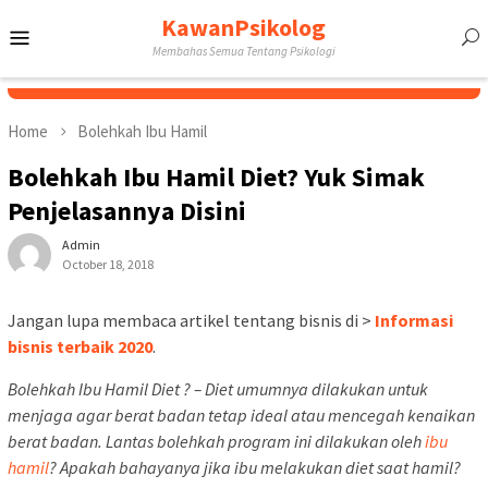
Skip
KawanPsikolog
Mobile
to
Membahas Semua Tentang Psikologi
content
Menu
Home
Bolehkah Ibu Hamil
Bolehkah Ibu Hamil Diet? Yuk Simak
Penjelasannya Disini
Admin
October 18, 2018
Jangan lupa membaca artikel tentang bisnis di >
Informasi
bisnis terbaik 2020
.
Bolehkah Ibu Hamil Diet ? – Diet umumnya dilakukan untuk
menjaga agar berat badan tetap ideal atau mencegah kenaikan
berat badan. Lantas bolehkah program ini dilakukan oleh
ibu
hamil
? Apakah bahayanya jika ibu melakukan diet saat hamil?