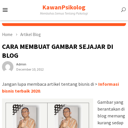
Skip
KawanPsikolog
Mobile
to
Membahas Semua Tentang Psikologi
content
Menu
Home
Artikel Blog
CARA MEMBUAT GAMBAR SEJAJAR DI
BLOG
Admin
December 10, 2012
Jangan lupa membaca artikel tentang bisnis di >
Informasi
bisnis terbaik 2020
.
Gambar yang
berantakan di
blog memang
kurang sedap