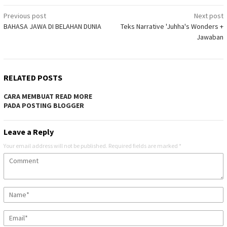
Post
Previous post
Next post
BAHASA JAWA DI BELAHAN DUNIA
Teks Narrative 'Juhha's Wonders +
navigation
Jawaban
RELATED POSTS
CARA MEMBUAT READ MORE
PADA POSTING BLOGGER
Leave a Reply
Your email address will not be published.
Required fields are marked
*