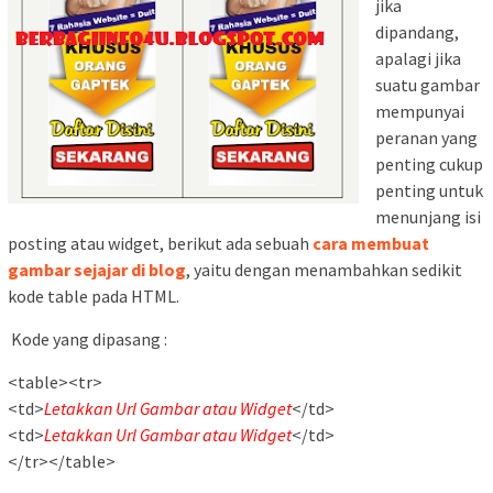
jika
dipandang,
apalagi jika
suatu gambar
mempunyai
peranan yang
penting cukup
penting untuk
menunjang isi
posting atau widget, berikut ada sebuah
cara membuat
gambar sejajar di blog
, yaitu dengan menambahkan sedikit
kode table pada HTML.
Kode yang dipasang :
<table><tr>
<td>
Letakkan Url Gambar atau Widget
</td>
<td>
Letakkan Url Gambar atau Widget
</td>
</tr></table>