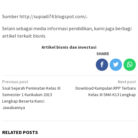
Sumber http://supiadi74.blogspot.com/
Selain sebagai media informasi pendidikan, kami juga berbagi
artikel terkait bisnis.
Artikel bisnis dan investasi
SHARE
Post
Previous post
Next post
Soal Sejarah Peminatan Kelas XI
Download Kumpulan RPP Terbaru
navigation
Semester 1 Kurikulum 2013
Kelas XI SMA K13 Lengkap
Lengkap Beserta Kunci
Jawabannya
RELATED POSTS