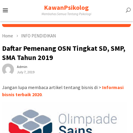
Skip
KawanPsikolog
Mobile
to
Membahas Semua Tentang Psikologi
content
Menu
Home
INFO PENDIDIKAN
Daftar Pemenang OSN Tingkat SD, SMP,
SMA Tahun 2019
Admin
July 7, 2019
Jangan lupa membaca artikel tentang bisnis di >
Informasi
bisnis terbaik 2020
.