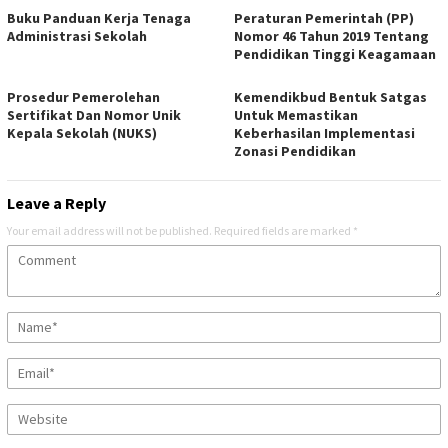
Buku Panduan Kerja Tenaga
Peraturan Pemerintah (PP)
Administrasi Sekolah
Nomor 46 Tahun 2019 Tentang
Pendidikan Tinggi Keagamaan
Prosedur Pemerolehan
Kemendikbud Bentuk Satgas
Sertifikat Dan Nomor Unik
Untuk Memastikan
Kepala Sekolah (NUKS)
Keberhasilan Implementasi
Zonasi Pendidikan
Leave a Reply
Your email address will not be published.
Required fields are marked
*