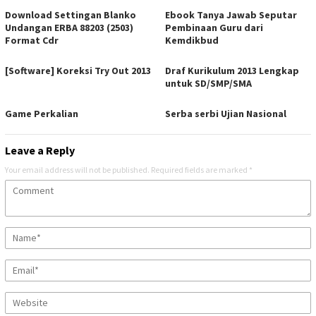
Download Settingan Blanko
Ebook Tanya Jawab Seputar
Undangan ERBA 88203 (2503)
Pembinaan Guru dari
Format Cdr
Kemdikbud
[Software] Koreksi Try Out 2013
Draf Kurikulum 2013 Lengkap
untuk SD/SMP/SMA
Game Perkalian
Serba serbi Ujian Nasional
Leave a Reply
Your email address will not be published.
Required fields are marked
*