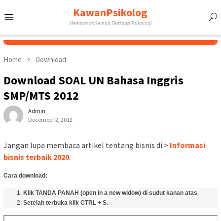
Skip
KawanPsikolog
Mobile
to
Membahas Semua Tentang Psikologi
content
Menu
Home
Download
Download SOAL UN Bahasa Inggris
SMP/MTS 2012
Admin
December 2, 2012
Jangan lupa membaca artikel tentang bisnis di >
Informasi
bisnis terbaik 2020
.
Cara download:
Klik TANDA PANAH (open in a new widow) di sudut kanan atas
Setelah terbuka klik CTRL + S.