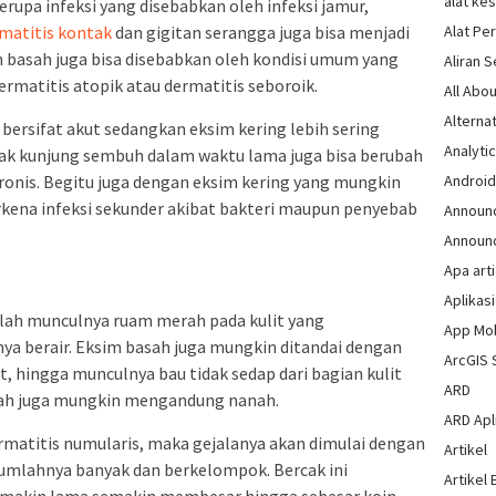
alat ke
rupa infeksi yang disebabkan oleh infeksi jamur,
Alat Pe
matitis kontak
dan gigitan serangga juga bisa menjadi
 basah juga bisa disebabkan oleh kondisi umum yang
Aliran 
rmatitis atopik atau dermatitis seboroik.
All Abou
Alternat
ersifat akut sedangkan eksim kering lebih sering
Analytic
idak kunjung sembuh dalam waktu lama juga bisa berubah
Androi
kronis. Begitu juga dengan eksim kering yang mungkin
rkena infeksi sekunder akibat bakteri maupun penyebab
Announ
Announ
Apa arti
Aplikasi
lah munculnya ruam merah pada kulit yang
App Mo
ya berair. Eksim basah juga mungkin ditandai dengan
ArcGIS 
 hingga munculnya bau tidak sedap dari bagian kulit
ARD
ah juga mungkin mengandung nanah.
ARD Apli
rmatitis numularis, maka gejalanya akan dimulai dengan
Artikel
jumlahnya banyak dan berkelompok. Bercak ini
Artikel 