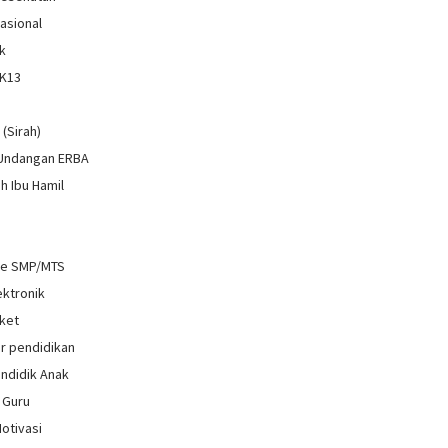
Nasional
k
 K13
i
 (Sirah)
 Undangan ERBA
h Ibu Hamil
re SMP/MTS
ektronik
ket
r pendidikan
ndidik Anak
 Guru
Motivasi