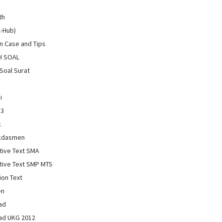
th
l-Hub)
 Case and Tips
H SOAL
Soal Surat
i
13
k
kdasmen
tive Text SMA
tive Text SMP MTS
ion Text
en
ad
ad UKG 2012