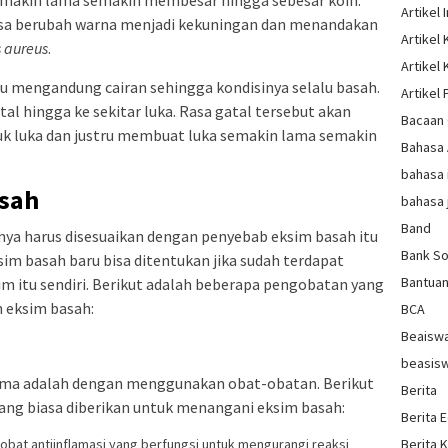
makin lama semakin membesar hingga sebesar koin.
Artikel 
bisa berubah warna menjadi kekuningan dan menandakan
Artikel
 aureus
.
Artikel
alu mengandung cairan sehingga kondisinya selalu basah.
Artikel 
al hingga ke sekitar luka. Rasa gatal tersebut akan
Bacaan 
k luka dan justru membuat luka semakin lama semakin
Bahasa
bahasa 
sah
bahasa 
Band
ya harus disesuaikan dengan penyebab eksim basah itu
Bank So
ksim basah baru bisa ditentukan jika sudah terdapat
Bantua
im itu sendiri. Berikut adalah beberapa pengobatan yang
 eksim basah:
BCA
Beaisw
beasis
ma adalah dengan menggunakan obat-obatan. Berikut
Berita
ang biasa diberikan untuk menangani eksim basah:
Berita 
Berita 
 obat antiinflamasi yang berfungsi untuk mengurangi reaksi