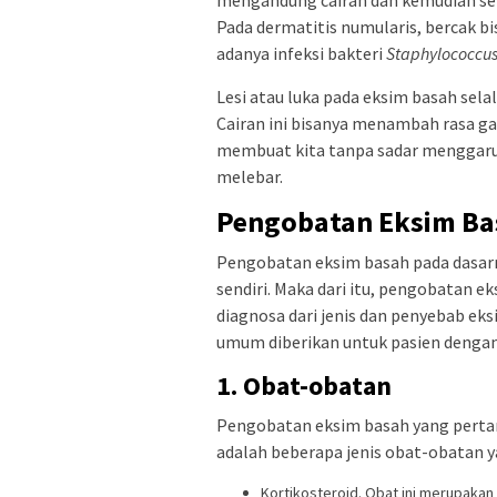
mengandung cairan dan kemudian se
Pada dermatitis numularis, bercak 
adanya infeksi bakteri
Staphylococcus
Lesi atau luka pada eksim basah sel
Cairan ini bisanya menambah rasa gat
membuat kita tanpa sadar menggaru
melebar.
Pengobatan Eksim Ba
Pengobatan eksim basah pada dasarn
sendiri. Maka dari itu, pengobatan e
diagnosa dari jenis dan penyebab eks
umum diberikan untuk pasien dengan
1. Obat-obatan
Pengobatan eksim basah yang perta
adalah beberapa jenis obat-obatan y
Kortikosteroid. Obat ini merupakan