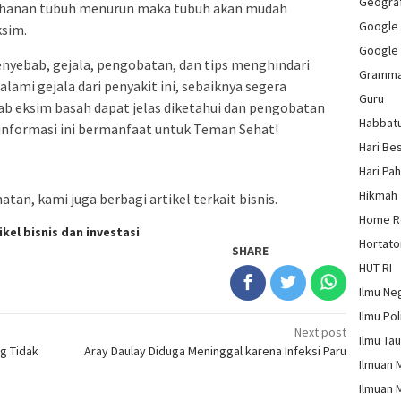
Geograf
etahanan tubuh menurun maka tubuh akan mudah
Google
ksim.
Google
penyebab, gejala, pengobatan, dan tips menghindari
Gramm
ami gejala dari penyakit ini, sebaiknya segera
Guru
ab eksim basah dapat jelas diketahui dan pengobatan
Habbat
 informasi ini bermanfaat untuk Teman Sehat!
Hari Be
Hari Pa
Hikmah
tan, kami juga berbagi artikel terkait bisnis.
Home 
ikel bisnis dan investasi
Hortato
SHARE
HUT RI
Ilmu Ne
Ilmu Pol
Next post
Ilmu Ta
g Tidak
Aray Daulay Diduga Meninggal karena Infeksi Paru
Ilmuan 
Ilmuan 