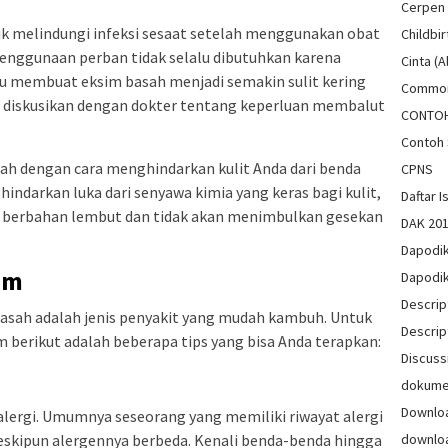
Cerpen
k melindungi infeksi sesaat setelah menggunakan obat
Childbir
 penggunaan perban tidak selalu dibutuhkan karena
Cinta (A
ru membuat eksim basah menjadi semakin sulit kering
Common
ya diskusikan dengan dokter tentang keperluan membalut
CONTO
Contoh 
alah dengan cara menghindarkan kulit Anda dari benda
CPNS
indarkan luka dari senyawa kimia yang keras bagi kulit,
Daftar Is
 berbahan lembut dan tidak akan menimbulkan gesekan
DAK 20
Dapodi
im
Dapodi
Descrip
basah adalah jenis penyakit yang mudah kambuh. Untuk
Descrip
m berikut adalah beberapa tips yang bisa Anda terapkan:
Discuss
dokum
Downlo
 alergi. Umumnya seseorang yang memiliki riwayat alergi
eskipun alergennya berbeda. Kenali benda-benda hingga
downlo