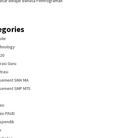
asar Belajar Bahasa Pemrograman
egories
bile
chnology
020
rasi Guru
trasi
isement SMA MA
isement SMP MTS
asi
asi PAUD
spendik
n