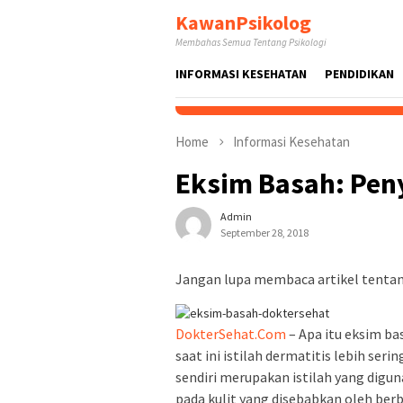
Skip
KawanPsikolog
to
Membahas Semua Tentang Psikologi
content
INFORMASI KESEHATAN
PENDIDIKAN
Home
Informasi Kesehatan
Eksim Basah: Pen
Admin
September 28, 2018
Jangan lupa membaca artikel tentang
DokterSehat.Com
– Apa itu eksim ba
saat ini istilah dermatitis lebih ser
sendiri merupakan istilah yang dig
pada kulit yang disebabkan oleh berb