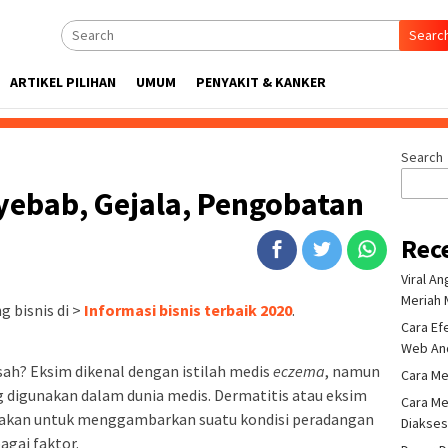
Searc
ARTIKEL PILIHAN
UMUM
PENYAKIT & KANKER
Search
yebab, Gejala, Pengobatan
Rec
Viral A
Meriah 
 bisnis di >
Informasi bisnis terbaik 2020
.
Cara Ef
Web An
sah? Eksim dikenal dengan istilah medis
eczema
, namun
Cara Me
ing digunakan dalam dunia medis. Dermatitis atau eksim
Cara Me
unakan untuk menggambarkan suatu kondisi peradangan
Diakse
agai faktor.