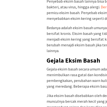
Penyebab eksim basah lainnya bisa be
bakteri, atau virus, hingga alergi.
Der
pemicu eksim basah. Penyebab eksim
menyebabkan eksim kering seperti de
Bedanya adalah eksim basah umunya b
bersifat kronis. Eksim basah yang t
menjadi eksim kering yang bersifat 
berubah menajdi eksim basah jika te
lainnya.
Gejala Eksim Basah
Gejala eksim basah secara umum ada
menimbulkan rasa gatal dan kondisin
pembengkakan, perubahan warn kulit,
yang meredang. Beberapa eksim bas
Jika eksim basah disebabkan oleh de
munculnya bercak merah kecil yang 