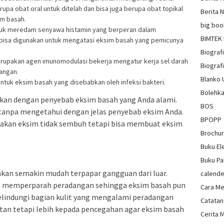
upa obat oral untuk ditelah dan bisa juga berupa obat topikal
Berita 
im basah.
big boo
untuk meredam senyawa histamin yang berperan dalam
BIMTEK
i bisa digunakan untuk mengatasi eksim basah yang pemicunya
Biograf
rupakan agen imunomodulasi bekerja mengatur kerja sel darah
Biografi
angan.
Blanko
 untuk eksim basah yang disebabkan oleh infeksi bakteri.
Bolehka
uaikan dengan penyebab eksim basah yang Anda alami.
BOS
anpa mengetahui dengan jelas penyebab eksim Anda.
BPOPP
a akan eksim tidak sembuh tetapi bisa membuat eksim
Brochu
Buku El
Buku Pa
 akan semakin mudah terpapar gangguan dari luar.
calende
n memperparah peradangan sehingga eksim basah pun
Cara Me
elindungi bagian kulit yang mengalami peradangan
Catatan
 tetapi lebih kepada pencegahan agar eksim basah
Cerita 