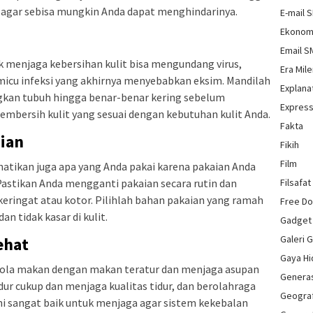
agar sebisa mungkin Anda dapat menghindarinya.
E-mail 
Ekonom
Email 
ak menjaga kebersihan kulit bisa mengundang virus,
Era Mile
micu infeksi yang akhirnya menyebabkan eksim. Mandilah
Explana
ingkan tubuh hingga benar-benar kering sebelum
Express
pembersih kulit yang sesuai dengan kebutuhan kulit Anda.
Fakta
aian
Fikih
Film
rhatikan juga apa yang Anda pakai karena pakaian Anda
 Pastikan Anda mengganti pakaian secara rutin dan
Filsafat
eringat atau kotor. Pilihlah bahan pakaian yang ramah
Free D
an tidak kasar di kulit.
Gadget
Galeri 
ehat
Gaya H
pola makan dengan makan teratur dan menjaga asupan
Genera
idur cukup dan menjaga kualitas tidur, dan berolahraga
Geograf
ini sangat baik untuk menjaga agar sistem kekebalan