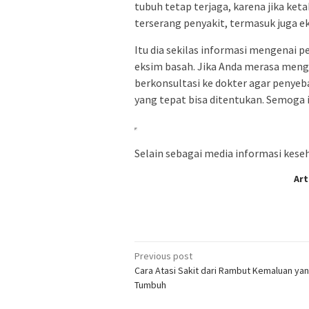
tubuh tetap terjaga, karena jika k
terserang penyakit, termasuk juga e
Itu dia sekilas informasi mengenai 
eksim basah. Jika Anda merasa mengal
berkonsultasi ke dokter agar penyeb
yang tepat bisa ditentukan. Semoga
Selain sebagai media informasi keseha
Art
Post
Previous post
Cara Atasi Sakit dari Rambut Kemaluan yan
navigation
Tumbuh