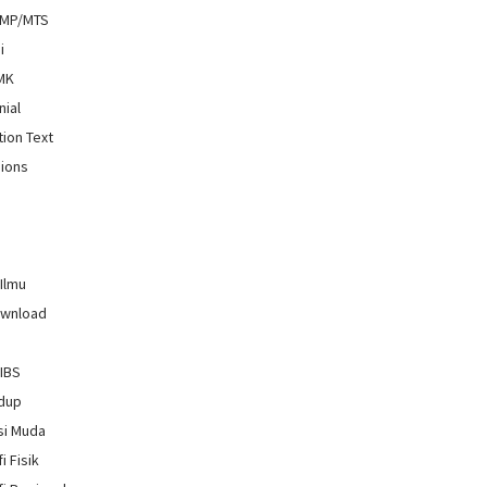
SMP/MTS
i
SMK
nial
tion Text
ions
 Ilmu
ownload
GIBS
idup
si Muda
i Fisik