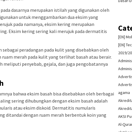
Dasar-D
g pada dasarnya merupakan istilah yang digunakan oleh
 digunakan untuk menggambarkan dua eksim yang
a merujuk pada namanya, eksim kering merupakan
Cat
ing. Eksim kering sering kali merujuk pada dermatitis
[EN] Mo
[EN] Te
n sebagai peradangan pada kulit yang disebabkan oleh
2019/2
 ruam merah pada kulit yang terlihat basah atau berair.
Adminis
ah meliputi penyebab, gejala, dan juga pengobatannya
Adminis
Advert
h
Advert
agama
lumnya bahwa eksim basah bisa disebabkan oleh berbagai
Akredit
aling sering dihubungkan dengan eksim basah adalah
ularis atau eksim diskoid. Dermatitis numularis
Akredit
ng ditandai dengan ruam merah berbentuk koin yang
AKSI Pu
Al-Qura