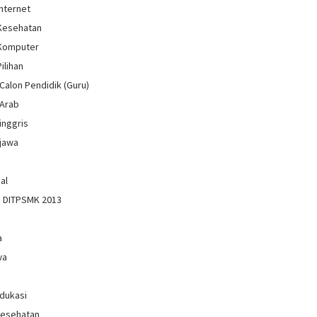
Internet
 Kesehatan
 Komputer
Pilihan
Calon Pendidik (Guru)
 Arab
inggris
jawa
al
n DITPSMK 2013
a
wa
Edukasi
Kesehatan