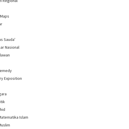
i Regional
 Maps
ar
us Sauda'
sar Nasional
hlawan
Remedy
ry Exposition
gara
itik
uhid
Matematika Islam
Muslim