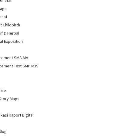
sehatan
raga
Sesat
t Childbirth
if & Herbal
al Exposition
d
cement SMA MA
cement Text SMP MTS
bile
Story Maps
kasi Raport Digital
Blog