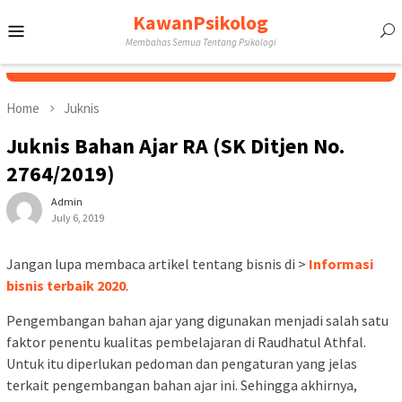
Skip
KawanPsikolog
Mobile
to
Membahas Semua Tentang Psikologi
content
Menu
Home
Juknis
Juknis Bahan Ajar RA (SK Ditjen No.
2764/2019)
Admin
July 6, 2019
Jangan lupa membaca artikel tentang bisnis di >
Informasi
bisnis terbaik 2020
.
Pengembangan bahan ajar yang digunakan menjadi salah satu
faktor penentu kualitas pembelajaran di Raudhatul Athfal.
Untuk itu diperlukan pedoman dan pengaturan yang jelas
terkait pengembangan bahan ajar ini. Sehingga akhirnya,