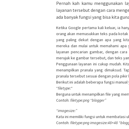
Pernah kah kamu menggunakan la
layanan tersebut dengan cara menget
ada banyak fungsi yang bisa kita gun
Ketika Google pertama kali keluar, ia han
orang akan memasukkan teks pada kotak 
yang paling dekat dengan apa yang kit
mereka dan mulai untuk memahami apa y
layanan pencarian gambar, dengan cara
merujuk ke gambar tersebut, dan teks ya
Penggunaan layanan ini cukup mudah. Kit
menampilkan pranala yang dimaksud. Tap
pranala tersebut sesuai dengan pola pikir k
Berikut ini adalah beberapa fungsi manual
“
filetype:
“
Berguna untuk menampilkan file yang memili
Contoh:
filetype:png “blogger”
“imagesize:”
Kata ini memiliki fungsi untuk membatasi u
Contoh:
filetype:png imagesize:48×48 “blog