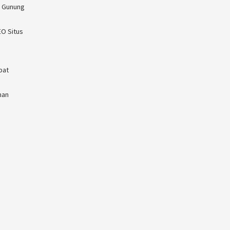
n Gunung
EO Situs
pat
man