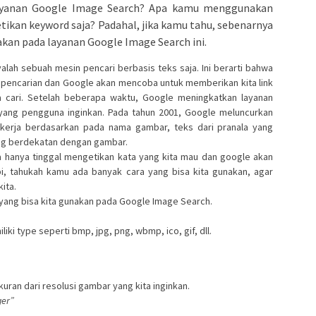
yanan Google Image Search? Apa kamu menggunakan
ikan keyword saja? Padahal, jika kamu tahu, sebenarnya
akan pada layanan Google Image Search ini.
yalah sebuah mesin pencari berbasis teks saja. Ini berarti bahwa
pencarian dan Google akan mencoba untuk memberikan kita link
a cari. Setelah beberapa waktu, Google meningkatkan layanan
ang pengguna inginkan. Pada tahun 2001, Google meluncurkan
 kerja berdasarkan pada nama gambar, teks dari pranala yang
ng berdekatan dengan gambar.
a hanya tinggal mengetikan kata yang kita mau dan google akan
i, tahukah kamu ada banyak cara yang bisa kita gunakan, agar
ita.
 yang bisa kita gunakan pada Google Image Search.
ki type seperti bmp, jpg, png, wbmp, ico, gif, dll.
kuran dari resolusi gambar yang kita inginkan.
ger”