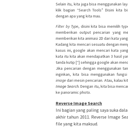
Selain itu, kita juga bisa menggunakan l
klik bagian “Search Tools” Disini kita
dengan apa yang kita mau.
Filter by Type
, disini kita bisa memilih t
memberikan output pencarian yang men
memberikan kita animasi 2D dari kata yan
Kadang kita mencari sesuatu dengan men
kasus ini, google akan mencari kata ya
kata itu kita akan mendapatkan 3 hasil ya
tanda kutip [“] sehingga google akan menca
Jika pencarian dengan menggunakan tand
inginkan, kita bisa menggunakan fungsi
image
dari mesin pencarian. Atau, kalau ki
Image Search
.
Dengan itu, kita bisa men
ke panoramic photo.
Reverse Image Search
Ini bagian yang paling saya suka dala
akhir tahun 2011. Reverse Image S
file yang kita maksud.