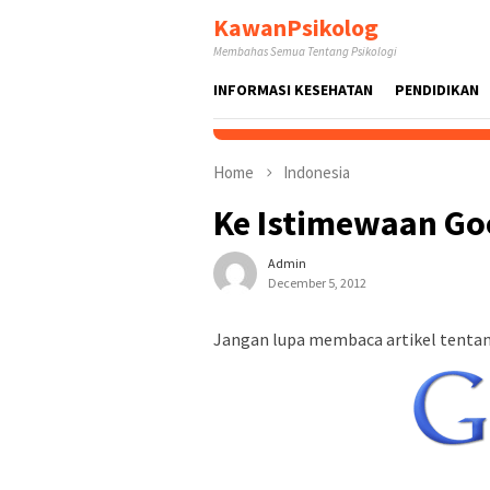
Skip
KawanPsikolog
to
Membahas Semua Tentang Psikologi
content
INFORMASI KESEHATAN
PENDIDIKAN
Home
Indonesia
Ke Istimewaan Go
Admin
December 5, 2012
Jangan lupa membaca artikel tentang