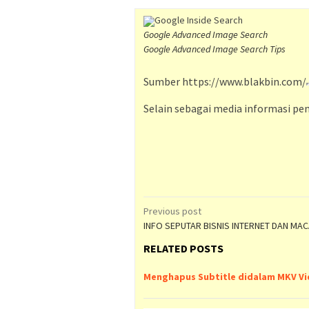
Google Inside Search
Google Advanced Image Search
Google Advanced Image Search Tips
Sumber https://www.blakbin.com/
Selain sebagai media informasi pend
Post
Previous post
INFO SEPUTAR BISNIS INTERNET DAN MA
navigation
RELATED POSTS
Menghapus Subtitle didalam MKV V