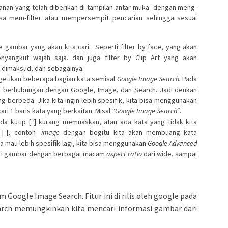
ayanan yang telah diberikan di tampilan antar muka dengan meng-
 bisa mem-filter atau mempersempit pencarian sehingga sesuai
ype gambar yang akan kita cari.
Seperti filter by face, yang akan
yangkut wajah saja. dan juga filter by Clip Art yang akan
g dimaksud, dan sebagainya.
getikan beberapa bagian kata semisal
Google Image Search.
Pada
ng berhubungan dengan Google, Image, dan Search. Jadi denkan
ng berbeda. Jika kita ingin lebih spesifik, kita bisa menggunakan
ri 1 baris kata yang berkaitan. Misal
“Google Image Search”
.
a kutip [“] kurang memuaskan, atau ada kata yang tidak kita
 [-], contoh
-image
dengan begitu kita akan membuang kata
ta mau lebih spesifik lagi, kita bisa menggunakan
Google Advanced
cari gambar dengan berbagai macam
aspect ratio
dari wide, sampai
m Google Image Search. Fitur ini di rilis oleh google pada
earch memungkinkan kita mencari informasi gambar dari