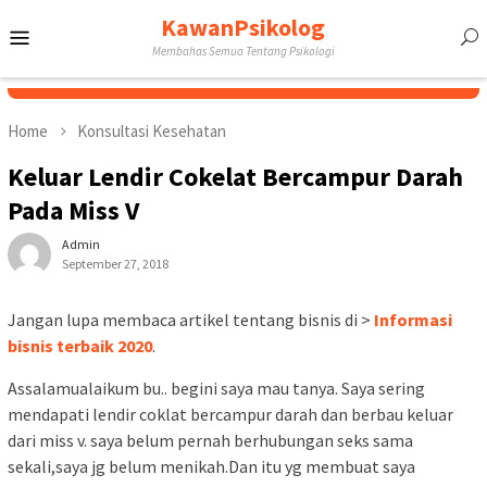
Skip
KawanPsikolog
Mobile
to
Membahas Semua Tentang Psikologi
content
Menu
Home
Konsultasi Kesehatan
Keluar Lendir Cokelat Bercampur Darah
Pada Miss V
Admin
September 27, 2018
Jangan lupa membaca artikel tentang bisnis di >
Informasi
bisnis terbaik 2020
.
Assalamualaikum bu.. begini saya mau tanya. Saya sering
mendapati lendir coklat bercampur darah dan berbau keluar
dari miss v. saya belum pernah berhubungan seks sama
sekali,saya jg belum menikah.Dan itu yg membuat saya