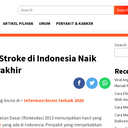
Searc
ARTIKEL PILIHAN
UMUM
PENYAKIT & KANKER
Search
troke di Indonesia Naik
rakhir
Rec
Viral A
Meriah 
Cara Ef
Web An
 bisnis di >
Informasi bisnis terbaik 2020
.
Cara Me
Cara Me
atan Dasar (Riskesdas) 2013 menunjukkan hasil yang
Diakse
e
yang ada di Indonesia. Penyakit yang menyebabkan