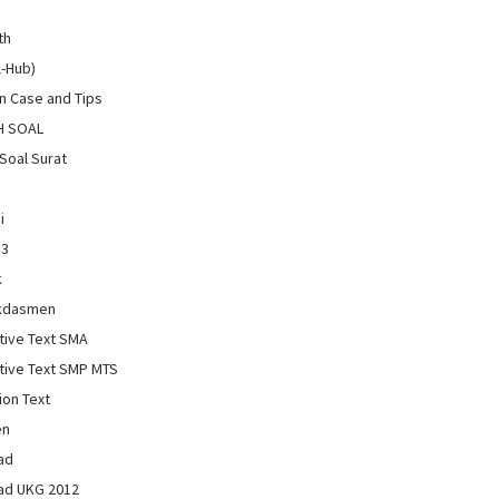
th
l-Hub)
 Case and Tips
H SOAL
Soal Surat
i
13
k
kdasmen
tive Text SMA
tive Text SMP MTS
ion Text
en
ad
ad UKG 2012