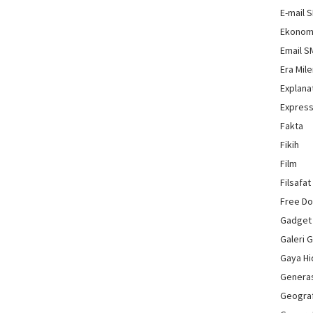
E-mail 
Ekonom
Email 
Era Mile
Explana
Express
Fakta
Fikih
Film
Filsafat
Free D
Gadget
Galeri 
Gaya H
Genera
Geograf