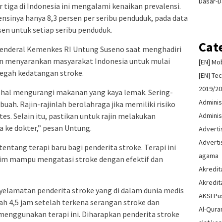
Dasar-D
iga di Indonesia ini mengalami kenaikan prevalensi.
ensinya hanya 8,3 persen per seribu penduduk, pada data
sen untuk setiap seribu penduduk.
Cat
s Jenderal Kemenkes RI Untung Suseno saat menghadiri
n menyarankan masyarakat Indonesia untuk mulai
[EN] Mo
egah kedatangan stroke.
[EN] Te
2019/2
hal mengurangi makanan yang kaya lemak. Sering-
Adminis
ah. Rajin-rajinlah berolahraga jika memiliki risiko
Adminis
tes. Selain itu, pastikan untuk rajin melakukan
 ke dokter,” pesan Untung.
Advert
Advert
ntang terapi baru bagi penderita stroke. Terapi ini
agama
aim mampu mengatasi stroke dengan efektif dan
Akredit
Akredit
yelamatan penderita stroke yang di dalam dunia medis
AKSI Pu
h 4,5 jam setelah terkena serangan stroke dan
Al-Qura
menggunakan terapi ini. Diharapkan penderita stroke