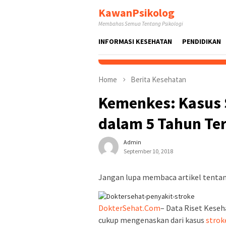
Skip
KawanPsikolog
to
Membahas Semua Tentang Psikologi
content
INFORMASI KESEHATAN
PENDIDIKAN
Home
Berita Kesehatan
Kemenkes: Kasus S
dalam 5 Tahun Te
Admin
September 10, 2018
Jangan lupa membaca artikel tentang
DokterSehat.Com
– Data Riset Keseh
cukup mengenaskan dari kasus
strok