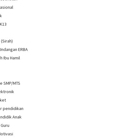
Nasional
k
 K13
i
 (Sirah)
 Undangan ERBA
h Ibu Hamil
re SMP/MTS
ektronik
ket
r pendidikan
ndidik Anak
 Guru
Motivasi