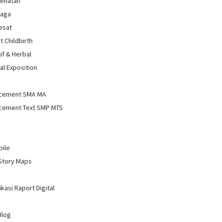
sehatan
raga
Sesat
t Childbirth
if & Herbal
al Exposition
d
cement SMA MA
cement Text SMP MTS
bile
Story Maps
kasi Raport Digital
Blog