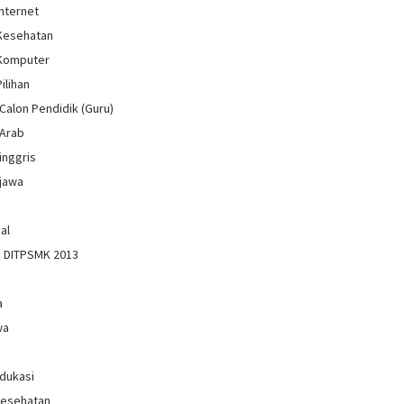
Internet
 Kesehatan
 Komputer
Pilihan
Calon Pendidik (Guru)
 Arab
inggris
jawa
al
n DITPSMK 2013
a
wa
Edukasi
Kesehatan