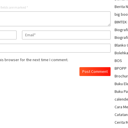
Berita 
 fields are marked
*
big boo
BIMTEK
Biograf
Biografi
Blanko
Bolehka
his browser for the next time I comment.
BOS
BPOPP
Brochu
Buku El
Buku Pa
calende
Cara Me
Catatan
Cerita 