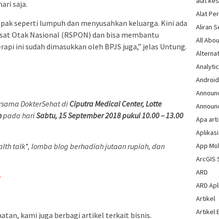
alat ke
ri saja.
Alat Pe
pak seperti lumpuh dan menyusahkan keluarga. Kini ada
Aliran 
Pusat Otak Nasional (RSPON) dan bisa membantu
All Abou
api ini sudah dimasukkan oleh BPJS juga,” jelas Untung.
Alternat
Analytic
Androi
Announ
sama DokterSehat di
Ciputra Medical Center, Lotte
Announ
n
pada hari
Sabtu, 15 September 2018 pukul 10.00 – 13.00
Apa arti
Aplikasi
App Mo
alth talk*, lomba blog berhadiah jutaan rupiah, dan
ArcGIS 
ARD
a
ARD Apli
Artikel
Artikel 
tan, kami juga berbagi artikel terkait bisnis.