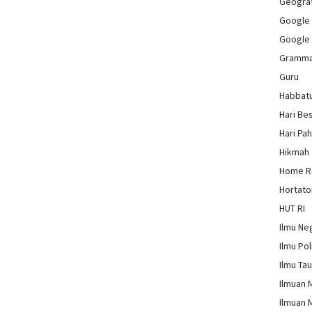
Geograf
Google
Google
Gramm
Guru
Habbat
Hari Be
Hari Pa
Hikmah
Home 
Hortato
HUT RI
Ilmu Ne
Ilmu Pol
Ilmu Ta
Ilmuan 
Ilmuan 