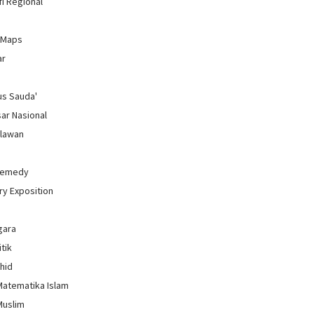
i Regional
 Maps
ar
us Sauda'
sar Nasional
hlawan
Remedy
ry Exposition
gara
itik
uhid
Matematika Islam
Muslim