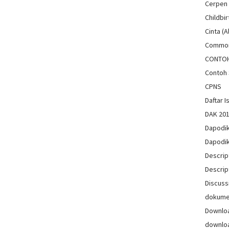
Cerpen
Childbir
Cinta (A
Common
CONTO
Contoh 
CPNS
Daftar Is
DAK 20
Dapodi
Dapodi
Descrip
Descrip
Discuss
dokum
Downlo
downlo