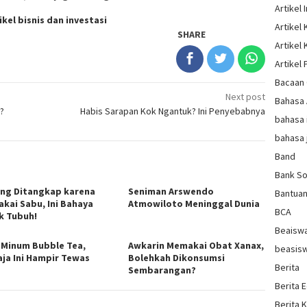
Artikel 
ikel bisnis dan investasi
Artikel
SHARE
Artikel
Artikel 
Bacaan 
Next post
Bahasa
?
Habis Sarapan Kok Ngantuk? Ini Penyebabnya
bahasa 
bahasa 
Band
Bank So
ng Ditangkap karena
Seniman Arswendo
Bantua
kai Sabu, Ini Bahaya
Atmowiloto Meninggal Dunia
BCA
k Tubuh!
Beaisw
 Minum Bubble Tea,
Awkarin Memakai Obat Xanax,
beasis
ja Ini Hampir Tewas
Bolehkah Dikonsumsi
Berita
Sembarangan?
Berita 
Berita 