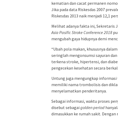
kematian dan cacat permanen nomor t
Jika pada data Riskesdas 2007 preval
Riskesdas 2013 naik menjadi 12,1 per
Melihat adanya fakta ini, Sekretari
Asia Pasific Stroke Conference 2018
pu
mengubah gaya hidupnya demi menc
“Ubah pola makan, khususnya dalam 
seringlah mengonsumsi sayuran dan bu
terkena stroke, hipertensi, dan diabe
pengecekan kesehatan secara berkala
Untung juga mengungkap informasi te
memiliki nama trombolisis dan dikl
menyelamatkan penderitanya.
Sebagai informasi, waktu proses pen
disebut sebagai
golden period
hanyala
dimasukkan ke rumah sakit. Dengan 