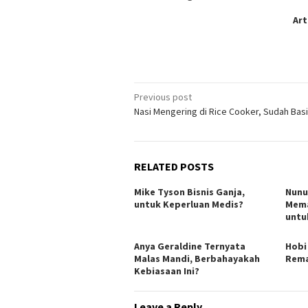
Art
Post
Previous post
Nasi Mengering di Rice Cooker, Sudah Basi
navigation
RELATED POSTS
Mike Tyson Bisnis Ganja,
Nunu
untuk Keperluan Medis?
Mema
untu
Anya Geraldine Ternyata
Hobi
Malas Mandi, Berbahayakah
Rema
Kebiasaan Ini?
Leave a Reply