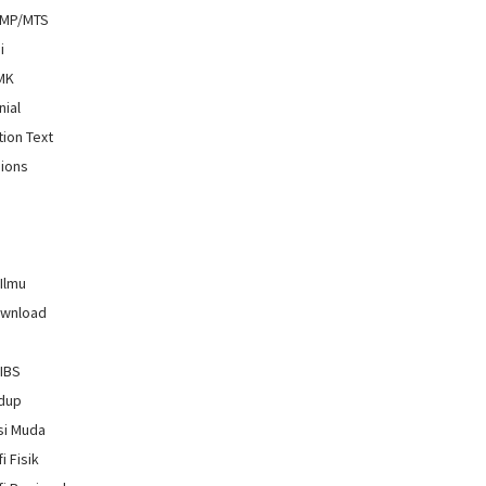
SMP/MTS
i
SMK
nial
tion Text
ions
 Ilmu
ownload
GIBS
idup
si Muda
i Fisik