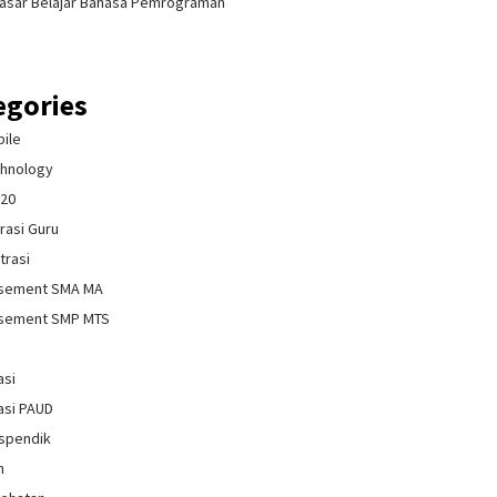
asar Belajar Bahasa Pemrograman
egories
bile
chnology
020
rasi Guru
trasi
isement SMA MA
isement SMP MTS
asi
asi PAUD
spendik
n