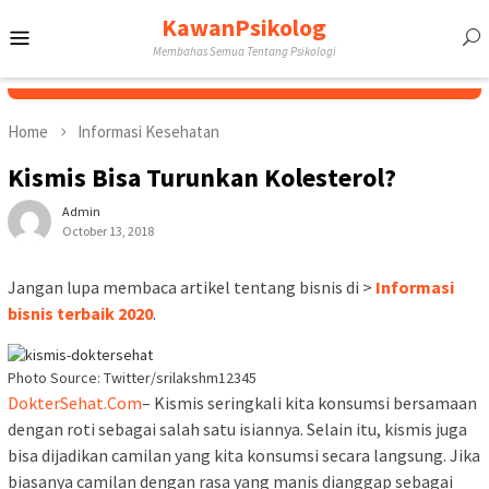
Skip
KawanPsikolog
Mobile
to
Membahas Semua Tentang Psikologi
content
Menu
Home
Informasi Kesehatan
Kismis Bisa Turunkan Kolesterol?
Admin
October 13, 2018
Jangan lupa membaca artikel tentang bisnis di >
Informasi
bisnis terbaik 2020
.
Photo Source: Twitter/srilakshm12345
DokterSehat.Com
– Kismis seringkali kita konsumsi bersamaan
dengan roti sebagai salah satu isiannya. Selain itu, kismis juga
bisa dijadikan camilan yang kita konsumsi secara langsung. Jika
biasanya camilan dengan rasa yang manis dianggap sebagai