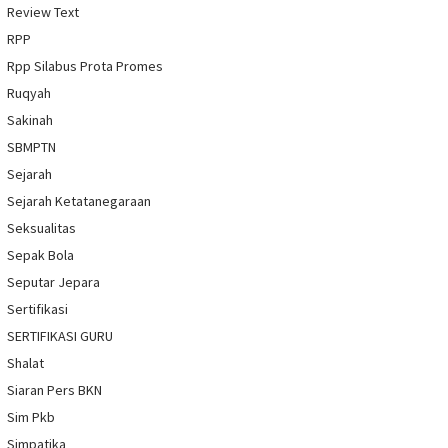
Review Text
RPP
Rpp Silabus Prota Promes
Ruqyah
Sakinah
SBMPTN
Sejarah
Sejarah Ketatanegaraan
Seksualitas
Sepak Bola
Seputar Jepara
Sertifikasi
SERTIFIKASI GURU
Shalat
Siaran Pers BKN
Sim Pkb
Simpatika