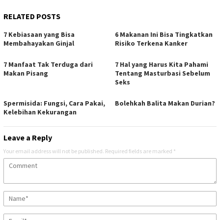
RELATED POSTS
7 Kebiasaan yang Bisa
6 Makanan Ini Bisa Tingkatkan
Membahayakan Ginjal
Risiko Terkena Kanker
7 Manfaat Tak Terduga dari
7 Hal yang Harus Kita Pahami
Makan Pisang
Tentang Masturbasi Sebelum
Seks
Spermisida: Fungsi, Cara Pakai,
Bolehkah Balita Makan Durian?
Kelebihan Kekurangan
Leave a Reply
Your email address will not be published.
Required fields are marked
*