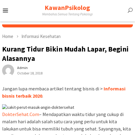
Skip
KawanPsikolog
Mobile
to
Membahas Semua Tentang Psikologi
content
Menu
Home
Informasi Kesehatan
Kurang Tidur Bikin Mudah Lapar, Begini
Alasannya
Admin
October 18, 2018
Jangan lupa membaca artikel tentang bisnis di >
Informasi
bisnis terbaik 2020
.
DokterSehat.Com
– Mendapatkan waktu tidur yang cukup di
malam hari adalah salah satu cara yang perlu untuk kita
lakukan untuk bisa memiliki tubuh yang sehat. Sayangnya, kita