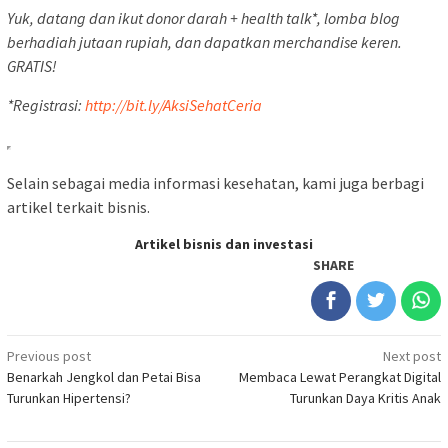
Yuk, datang dan ikut donor darah + health talk*, lomba blog
berhadiah jutaan rupiah, dan dapatkan merchandise keren.
GRATIS!
*Registrasi:
http://bit.ly/AksiSehatCeria
Selain sebagai media informasi kesehatan, kami juga berbagi
artikel terkait bisnis.
Artikel bisnis dan investasi
SHARE
Post
Previous post
Next post
Benarkah Jengkol dan Petai Bisa
Membaca Lewat Perangkat Digital
navigation
Turunkan Hipertensi?
Turunkan Daya Kritis Anak