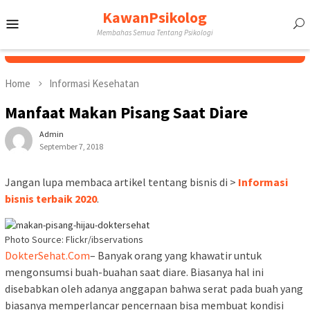
Skip
KawanPsikolog
Mobile
to
Membahas Semua Tentang Psikologi
content
Menu
Home
Informasi Kesehatan
Manfaat Makan Pisang Saat Diare
Admin
September 7, 2018
Jangan lupa membaca artikel tentang bisnis di >
Informasi
bisnis terbaik 2020
.
Photo Source: Flickr/ibservations
DokterSehat.Com
– Banyak orang yang khawatir untuk
mengonsumsi buah-buahan saat diare. Biasanya hal ini
disebabkan oleh adanya anggapan bahwa serat pada buah yang
biasanya memperlancar pencernaan bisa membuat kondisi