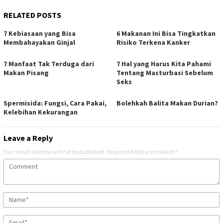
RELATED POSTS
7 Kebiasaan yang Bisa
6 Makanan Ini Bisa Tingkatkan
Membahayakan Ginjal
Risiko Terkena Kanker
7 Manfaat Tak Terduga dari
7 Hal yang Harus Kita Pahami
Makan Pisang
Tentang Masturbasi Sebelum
Seks
Spermisida: Fungsi, Cara Pakai,
Bolehkah Balita Makan Durian?
Kelebihan Kekurangan
Leave a Reply
Your email address will not be published.
Required fields are marked
*