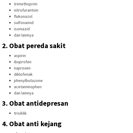
trimethoprim
nitrofurantoin
flukonazol
sulfonamid
isoniazid
dan lainnya
2. Obat pereda sakit
aspirin
ibuprofen
naproxen
diklofenak
phenylbutazone
acetaminophen
dan lainnya
3. Obat antidepresan
trisiklik
4. Obat anti kejang