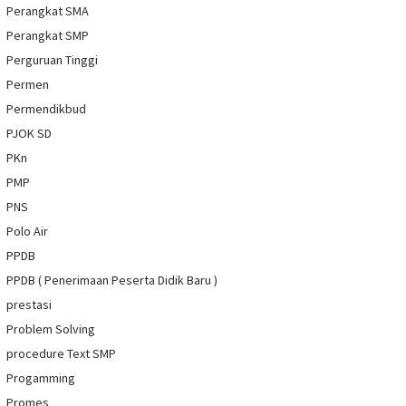
Perangkat SMA
Perangkat SMP
Perguruan Tinggi
Permen
Permendikbud
PJOK SD
PKn
PMP
PNS
Polo Air
PPDB
PPDB ( Penerimaan Peserta Didik Baru )
prestasi
Problem Solving
procedure Text SMP
Progamming
Promes