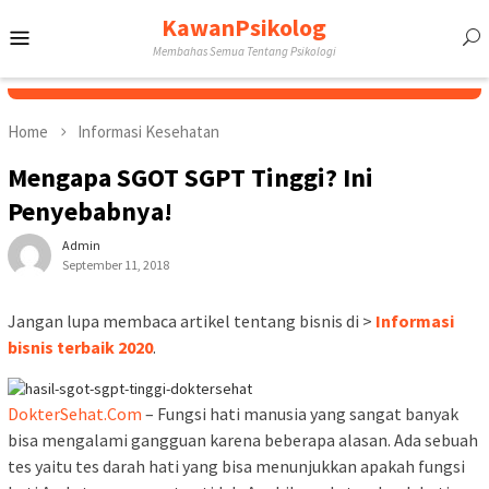
Skip
KawanPsikolog
Mobile
to
Membahas Semua Tentang Psikologi
content
Menu
Home
Informasi Kesehatan
Mengapa SGOT SGPT Tinggi? Ini
Penyebabnya!
Admin
September 11, 2018
Jangan lupa membaca artikel tentang bisnis di >
Informasi
bisnis terbaik 2020
.
DokterSehat.Com
– Fungsi hati manusia yang sangat banyak
bisa mengalami gangguan karena beberapa alasan. Ada sebuah
tes yaitu tes darah hati yang bisa menunjukkan apakah fungsi