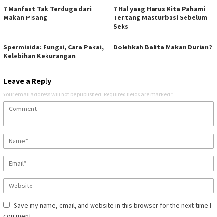
7 Manfaat Tak Terduga dari
7 Hal yang Harus Kita Pahami
Makan Pisang
Tentang Masturbasi Sebelum
Seks
Spermisida: Fungsi, Cara Pakai,
Bolehkah Balita Makan Durian?
Kelebihan Kekurangan
Leave a Reply
Your email address will not be published.
Required fields are marked
*
Save my name, email, and website in this browser for the next time I
comment.