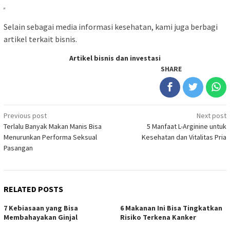
Selain sebagai media informasi kesehatan, kami juga berbagi
artikel terkait bisnis.
Artikel bisnis dan investasi
SHARE
Post
Previous post
Next post
Terlalu Banyak Makan Manis Bisa
5 Manfaat L-Arginine untuk
navigation
Menurunkan Performa Seksual
Kesehatan dan Vitalitas Pria
Pasangan
RELATED POSTS
7 Kebiasaan yang Bisa
6 Makanan Ini Bisa Tingkatkan
Membahayakan Ginjal
Risiko Terkena Kanker