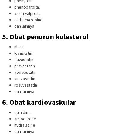
phenytoin
phenobarbital
asam valproat
carbamazepine
dan lainnya
5. Obat penurun kolesterol
niacin
lovastatin
fluvastatin
pravastatin
atorvastatin
simvastatin
rosuvastatin
dan lainnya
6. Obat kardiovaskular
quinidine
amiodarone
hydralazine
dan lainnya