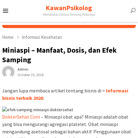
Skip
KawanPsikolog
Mobile
to
Membahas Semua Tentang Psikologi
content
Menu
Home
Informasi Kesehatan
Miniaspi – Manfaat, Dosis, dan Efek
Samping
Admin
October 15, 2018
Jangan lupa membaca artikel tentang bisnis di >
Informasi
bisnis terbaik 2020
.
DokterSehat.Com
– Miniaspi obat apa? Miniaspi adalah obat
yang bisa mengurangi agregasi platelet. Obat miniaspi
mengandung asetosal sebagai bahan aktif. Penggunaan obat