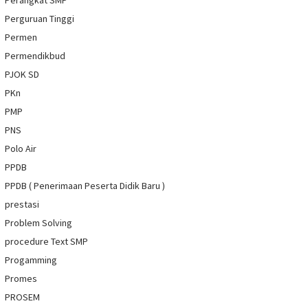
Perangkat SMP
Perguruan Tinggi
Permen
Permendikbud
PJOK SD
PKn
PMP
PNS
Polo Air
PPDB
PPDB ( Penerimaan Peserta Didik Baru )
prestasi
Problem Solving
procedure Text SMP
Progamming
Promes
PROSEM