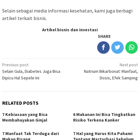
Selain sebagai media informasi kesehatan, kami juga berbagi
artikel terkait bisnis.
Artikel bisnis dan investasi
SHARE
Post
Previous post
Next post
Selain Gula, Diabetes Juga Bisa
Natrium Bikarbonat: Manfaat,
navigation
Dipicu Hal Sepele Ini
Dosis, Efek Samping
RELATED POSTS
7 Kebiasaan yang Bisa
6 Makanan Ini Bisa Tingkatkan
Membahayakan Ginjal
Risiko Terkena Kanker
7 Manfaat Tak Terduga dari
7 Hal yang Harus Kita Pahami
Makan Pisang
Tentang Masturbasi Sebelum