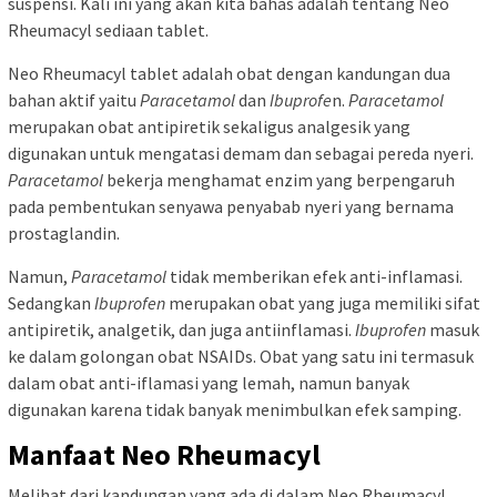
suspensi. Kali ini yang akan kita bahas adalah tentang Neo
Rheumacyl sediaan tablet.
Neo Rheumacyl tablet adalah obat dengan kandungan dua
bahan aktif yaitu
Paracetamol
dan
Ibuprofe
n.
Paracetamol
merupakan obat antipiretik sekaligus analgesik yang
digunakan untuk mengatasi demam dan sebagai pereda nyeri.
Paracetamol
bekerja menghamat enzim yang berpengaruh
pada pembentukan senyawa penyabab nyeri yang bernama
prostaglandin.
Namun,
Paracetamol
tidak memberikan efek anti-inflamasi.
Sedangkan
Ibuprofen
merupakan obat yang juga memiliki sifat
antipiretik, analgetik, dan juga antiinflamasi.
Ibuprofen
masuk
ke dalam golongan obat NSAIDs. Obat yang satu ini termasuk
dalam obat anti-iflamasi yang lemah, namun banyak
digunakan karena tidak banyak menimbulkan efek samping.
Manfaat Neo Rheumacyl
Melihat dari kandungan yang ada di dalam Neo Rheumacyl,