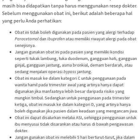
masih bisa didapatkan tanpa harus menggunakan resep dokter.
Sebelum menggunakan obat ini, berikut adalah beberapa hal
yang perlu Anda perhatikan:
Obat ini tidak boleh digunakan pada pasien yang alergi terhadap
Paracetamol
dan
Ibuprofen
atau memiliki riwayat alergi pada obat
senejisnya.
Jangan gunakan obat ini pada pasien yang memiliki kondisi
seperti tukak lambung, tuka duodenum, gangguan hati, gangguan
ginjal, gangguan jantung, asma bronkial, demam berdarah, atau
sedang menjalani operasi
bypass
jantung.
Obat ini masuk ke dalam kategori C untuk penggunaan pada
wanita hamil pada trimester awal yang artinya hanya dapat
digunakan jika manfaatnya lebih besar daripada risiko yang
mungkin timbul. Sedangkan untuk penggunaan pada trimester
ketiga, obat ini masuk ke dalam kategori D, yang artinya hanya
boleh digunakan jika pasien dalam keadaan yang mengancam jiwa.
Obat ini dapat disalurkan melalui ASI, sehingga penggunaan untuk
ibu menyusui tidak disarankan atau harus di bawah pengawasan
dokter.
Jangan gunakan obat ini melebihi 5 hari berturut-turut, jika dalam