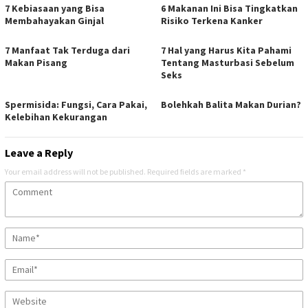
7 Kebiasaan yang Bisa
6 Makanan Ini Bisa Tingkatkan
Membahayakan Ginjal
Risiko Terkena Kanker
7 Manfaat Tak Terduga dari
7 Hal yang Harus Kita Pahami
Makan Pisang
Tentang Masturbasi Sebelum
Seks
Spermisida: Fungsi, Cara Pakai,
Bolehkah Balita Makan Durian?
Kelebihan Kekurangan
Leave a Reply
Your email address will not be published.
Required fields are marked
*