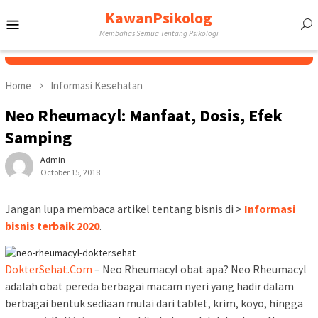
Skip
KawanPsikolog
Mobile
to
Membahas Semua Tentang Psikologi
content
Menu
Home
Informasi Kesehatan
Neo Rheumacyl: Manfaat, Dosis, Efek
Samping
Admin
October 15, 2018
Jangan lupa membaca artikel tentang bisnis di >
Informasi
bisnis terbaik 2020
.
DokterSehat.Com
– Neo Rheumacyl obat apa? Neo Rheumacyl
adalah obat pereda berbagai macam nyeri yang hadir dalam
berbagai bentuk sediaan mulai dari tablet, krim, koyo, hingga