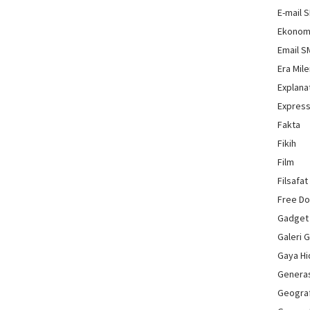
E-mail 
Ekonom
Email 
Era Mile
Explana
Express
Fakta
Fikih
Film
Filsafat
Free D
Gadget
Galeri 
Gaya H
Genera
Geograf