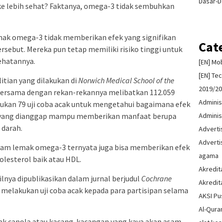
Dasar-D
ke lebih sehat? Faktanya, omega-3 tidak sembuhkan
mak omega-3 tidak memberikan efek yang signifikan
Cat
rsebut. Mereka pun tetap memiliki risiko tinggi untuk
ehatannya.
[EN] Mo
[EN] Te
litian yang dilakukan di
Norwich Medical School of the
2019/2
bersama dengan rekan-rekannya melibatkan 112.059
Adminis
kukan 79 uji coba acak untuk mengetahui bagaimana efek
Adminis
 yang dianggap mampu memberikan manfaat berupa
 darah.
Advert
Advert
asam lemak omega-3 ternyata juga bisa memberikan efek
agama
lesterol baik atau HDL.
Akredit
lnya dipublikasikan dalam jurnal berjudul
Cochrane
Akredit
 melakukan uji coba acak kepada para partisipan selama
AKSI Pu
Al-Qura
ak canola atau kacang-kacangan yang kaya akan asam