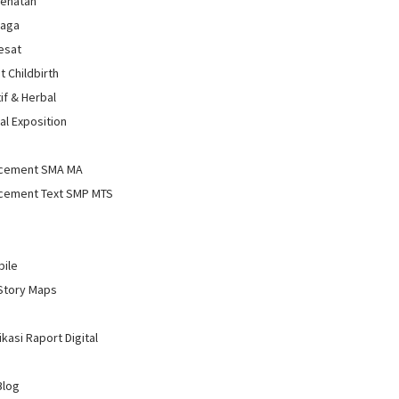
sehatan
raga
Sesat
t Childbirth
if & Herbal
al Exposition
d
cement SMA MA
cement Text SMP MTS
bile
Story Maps
kasi Raport Digital
Blog