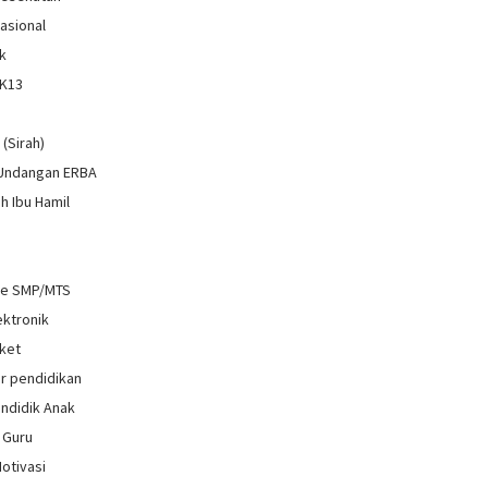
Nasional
k
 K13
i
 (Sirah)
 Undangan ERBA
h Ibu Hamil
re SMP/MTS
ektronik
ket
r pendidikan
ndidik Anak
 Guru
Motivasi