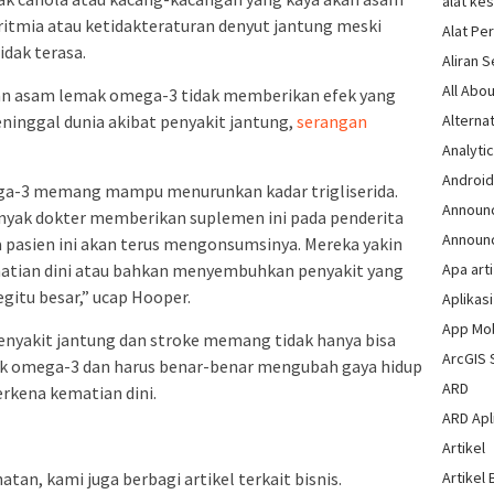
alat ke
mia atau ketidakteraturan denyut jantung meski
Alat Pe
idak terasa.
Aliran 
All Abou
n asam lemak omega-3 tidak memberikan efek yang
Alternat
eninggal dunia akibat penyakit jantung,
serangan
Analytic
Androi
ga-3 memang mampu menurunkan kadar trigliserida.
Announ
ak dokter memberikan suplemen ini pada penderita
Announ
a pasien ini akan terus mengonsumsinya. Mereka yakin
Apa arti
matian dini atau bahkan menyembuhkan penyakit yang
egitu besar,” ucap Hooper.
Aplikasi
App Mo
 penyakit jantung dan stroke memang tidak hanya bisa
ArcGIS 
 omega-3 dan harus benar-benar mengubah gaya hidup
ARD
terkena kematian dini.
ARD Apli
Artikel
Artikel 
tan, kami juga berbagi artikel terkait bisnis.