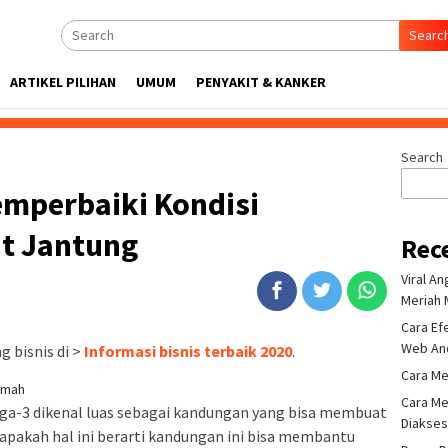
Searc
ARTIKEL PILIHAN
UMUM
PENYAKIT & KANKER
Search
mperbaiki Kondisi
it Jantung
Rec
Viral A
Meriah 
Cara Ef
Web An
 bisnis di >
Informasi bisnis terbaik 2020
.
Cara Me
Cara Me
a-3 dikenal luas sebagai kandungan yang bisa membuat
Diakse
 apakah hal ini berarti kandungan ini bisa membantu