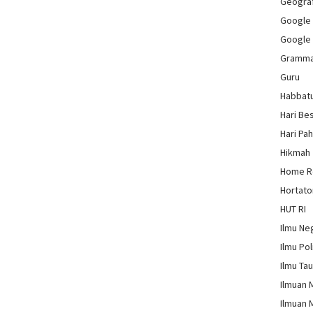
Geograf
Google
Google
Gramm
Guru
Habbat
Hari Be
Hari Pa
Hikmah
Home 
Hortato
HUT RI
Ilmu Ne
Ilmu Pol
Ilmu Ta
Ilmuan 
Ilmuan 