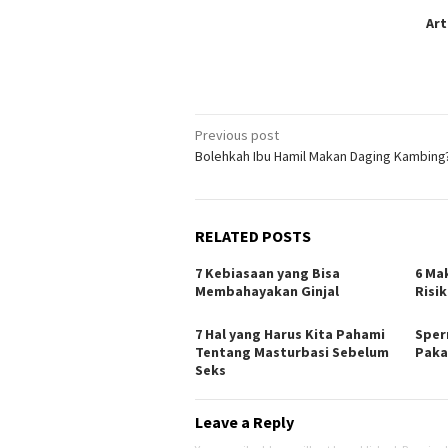
Art
Post
Previous post
Bolehkah Ibu Hamil Makan Daging Kambing
navigation
RELATED POSTS
7 Kebiasaan yang Bisa
6 Ma
Membahayakan Ginjal
Risi
7 Hal yang Harus Kita Pahami
Sper
Tentang Masturbasi Sebelum
Paka
Seks
Leave a Reply