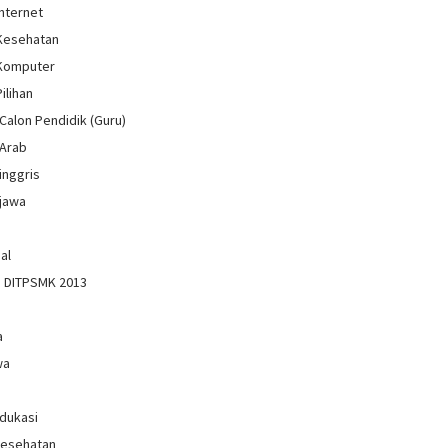
Internet
 Kesehatan
 Komputer
Pilihan
Calon Pendidik (Guru)
 Arab
inggris
jawa
al
n DITPSMK 2013
a
wa
Edukasi
Kesehatan