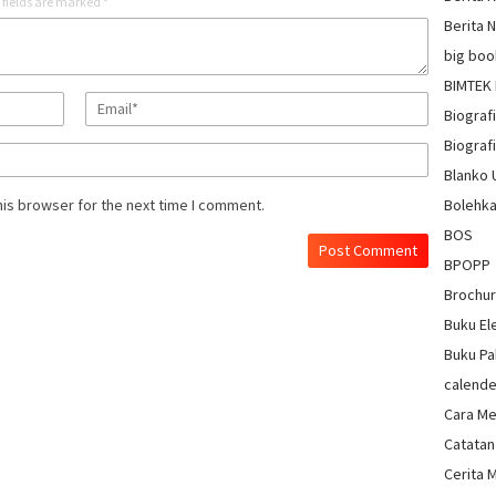
 fields are marked
*
Berita 
big boo
BIMTEK
Biograf
Biografi
Blanko
Bolehka
his browser for the next time I comment.
BOS
BPOPP
Brochu
Buku El
Buku Pa
calende
Cara Me
Catatan
Cerita 