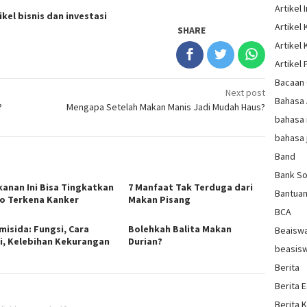
Artikel 
ikel bisnis dan investasi
Artikel
SHARE
Artikel
Artikel 
Bacaan 
Next post
Bahasa
?
Mengapa Setelah Makan Manis Jadi Mudah Haus?
bahasa 
bahasa 
Band
Bank So
kanan Ini Bisa Tingkatkan
7 Manfaat Tak Terduga dari
Bantua
ko Terkena Kanker
Makan Pisang
BCA
misida: Fungsi, Cara
Bolehkah Balita Makan
Beaisw
i, Kelebihan Kekurangan
Durian?
beasis
Berita
Berita 
Berita 