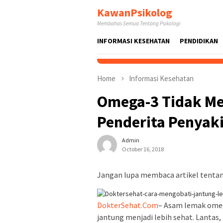
Skip
KawanPsikolog
to
Membahas Semua Tentang Psikologi
content
INFORMASI KESEHATAN
PENDIDIKAN
Home
Informasi Kesehatan
Omega-3 Tidak Me
Penderita Penyak
Admin
October 16, 2018
Jangan lupa membaca artikel tentang
DokterSehat.Com
– Asam lemak omeg
jantung menjadi lebih sehat. Lantas,