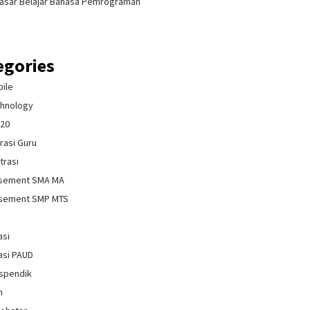
asar Belajar Bahasa Pemrograman
egories
bile
chnology
020
rasi Guru
trasi
isement SMA MA
isement SMP MTS
asi
asi PAUD
spendik
n