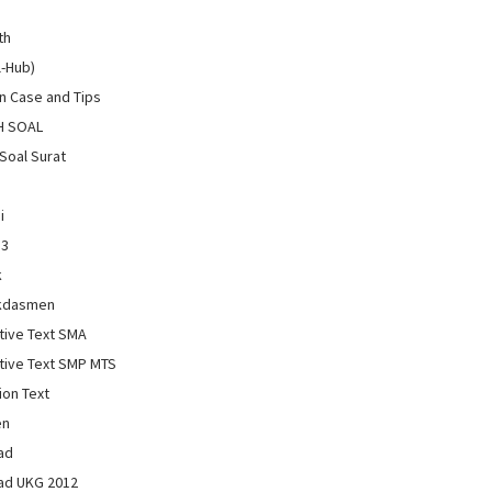
th
l-Hub)
 Case and Tips
H SOAL
Soal Surat
i
13
k
kdasmen
tive Text SMA
tive Text SMP MTS
ion Text
en
ad
ad UKG 2012