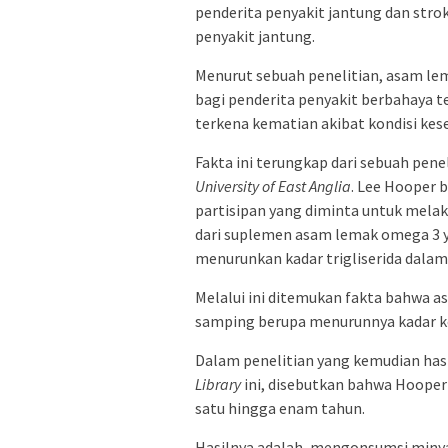
penderita penyakit jantung dan stro
penyakit jantung.
Menurut sebuah penelitian, asam le
bagi penderita penyakit berbahaya te
terkena kematian akibat kondisi kes
Fakta ini terungkap dari sebuah pene
University of East Anglia
. Lee Hooper 
partisipan yang diminta untuk mela
dari suplemen asam lemak omega 3
menurunkan kadar trigliserida dalam
Melalui ini ditemukan fakta bahwa 
samping berupa menurunnya kadar ko
Dalam penelitian yang kemudian hasi
Library
ini, disebutkan bahwa Hooper
satu hingga enam tahun.
Hasilnya adalah, mengonsumsi miny