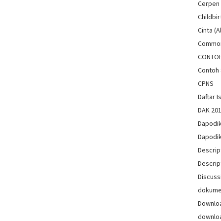
Cerpen
Childbir
Cinta (A
Common
CONTO
Contoh 
CPNS
Daftar Is
DAK 20
Dapodi
Dapodi
Descrip
Descrip
Discuss
dokum
Downlo
downlo