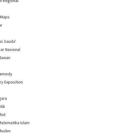
i Regional
 Maps
ar
us Sauda'
sar Nasional
hlawan
Remedy
ry Exposition
gara
itik
uhid
Matematika Islam
Muslim