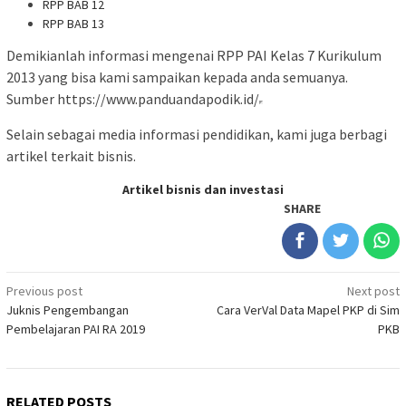
RPP BAB 12
RPP BAB 13
Demikianlah informasi mengenai RPP PAI Kelas 7 Kurikulum
2013 yang bisa kami sampaikan kepada anda semuanya.
Sumber https://www.panduandapodik.id/
Selain sebagai media informasi pendidikan, kami juga berbagi
artikel terkait bisnis.
Artikel bisnis dan investasi
SHARE
Post
Previous post
Next post
Juknis Pengembangan
Cara VerVal Data Mapel PKP di Sim
navigation
Pembelajaran PAI RA 2019
PKB
RELATED POSTS