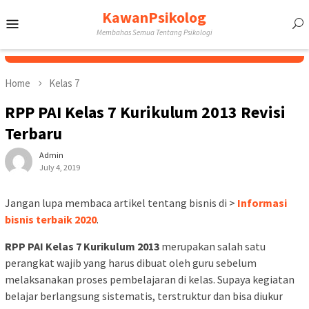
Skip
KawanPsikolog
Mobile
to
Membahas Semua Tentang Psikologi
content
Menu
Home
Kelas 7
RPP PAI Kelas 7 Kurikulum 2013 Revisi
Terbaru
Admin
July 4, 2019
Jangan lupa membaca artikel tentang bisnis di >
Informasi
bisnis terbaik 2020
.
RPP PAI Kelas 7 Kurikulum 2013
merupakan salah satu
perangkat wajib yang harus dibuat oleh guru sebelum
melaksanakan proses pembelajaran di kelas. Supaya kegiatan
belajar berlangsung sistematis, terstruktur dan bisa diukur