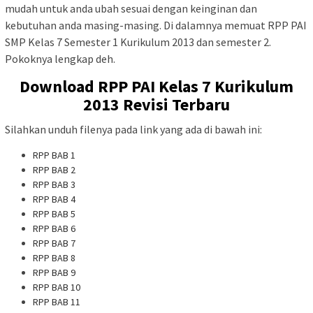
mudah untuk anda ubah sesuai dengan keinginan dan
kebutuhan anda masing-masing. Di dalamnya memuat RPP PAI
SMP Kelas 7 Semester 1 Kurikulum 2013 dan semester 2.
Pokoknya lengkap deh.
Download RPP PAI Kelas 7 Kurikulum
2013 Revisi Terbaru
Silahkan unduh filenya pada link yang ada di bawah ini:
RPP BAB 1
RPP BAB 2
RPP BAB 3
RPP BAB 4
RPP BAB 5
RPP BAB 6
RPP BAB 7
RPP BAB 8
RPP BAB 9
RPP BAB 10
RPP BAB 11