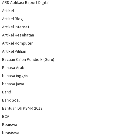
ARD Aplikasi Raport Digital
Artikel
Artikel Blog
Artikel Internet
Artikel Kesehatan
Artikel Komputer
Artikel Pilihan
Bacaan Calon Pendidik (Guru)
Bahasa Arab
bahasa inggris
bahasa jawa
Band
Bank Soal
Bantuan DITPSMK 2013
BCA
Beaiswa
beasiswa