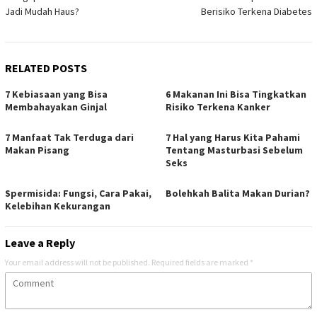
navigation
Jadi Mudah Haus?
Berisiko Terkena Diabetes
RELATED POSTS
7 Kebiasaan yang Bisa
6 Makanan Ini Bisa Tingkatkan
Membahayakan Ginjal
Risiko Terkena Kanker
7 Manfaat Tak Terduga dari
7 Hal yang Harus Kita Pahami
Makan Pisang
Tentang Masturbasi Sebelum
Seks
Spermisida: Fungsi, Cara Pakai,
Bolehkah Balita Makan Durian?
Kelebihan Kekurangan
Leave a Reply
Your email address will not be published.
Required fields are marked
*