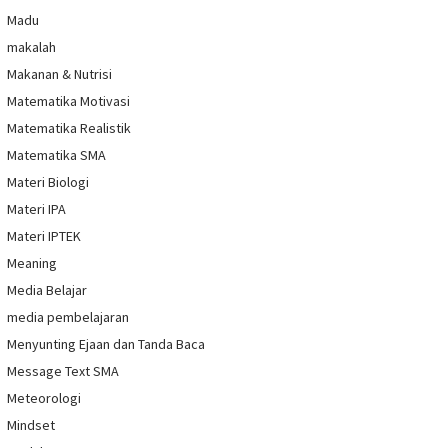
Madu
makalah
Makanan & Nutrisi
Matematika Motivasi
Matematika Realistik
Matematika SMA
Materi Biologi
Materi IPA
Materi IPTEK
Meaning
Media Belajar
media pembelajaran
Menyunting Ejaan dan Tanda Baca
Message Text SMA
Meteorologi
Mindset