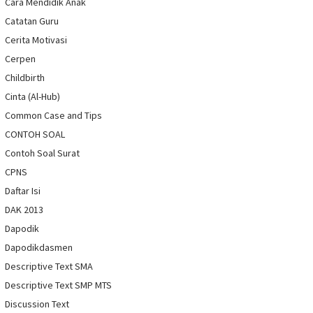
Cara Mendidik Anak
Catatan Guru
Cerita Motivasi
Cerpen
Childbirth
Cinta (Al-Hub)
Common Case and Tips
CONTOH SOAL
Contoh Soal Surat
CPNS
Daftar Isi
DAK 2013
Dapodik
Dapodikdasmen
Descriptive Text SMA
Descriptive Text SMP MTS
Discussion Text