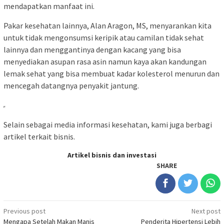
mendapatkan manfaat ini.
Pakar kesehatan lainnya, Alan Aragon, MS, menyarankan kita
untuk tidak mengonsumsi keripik atau camilan tidak sehat
lainnya dan menggantinya dengan kacang yang bisa
menyediakan asupan rasa asin namun kaya akan kandungan
lemak sehat yang bisa membuat kadar kolesterol menurun dan
mencegah datangnya penyakit jantung.
Selain sebagai media informasi kesehatan, kami juga berbagi
artikel terkait bisnis.
Artikel bisnis dan investasi
SHARE
Post
Previous post
Next post
Mengapa Setelah Makan Manis
Penderita Hipertensi Lebih