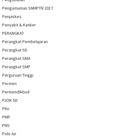
Pengumuman SNMPTN 2017
Penjaskes
Penyakit & Kanker
PERANGKAT
Perangkat Pembelajaran
Perangkat SD
Perangkat SMA
Perangkat SMP
Perguruan Tinggi
Permen
Permendikbud
PJOK SD
PKn
PMP
PNS
Polo Air