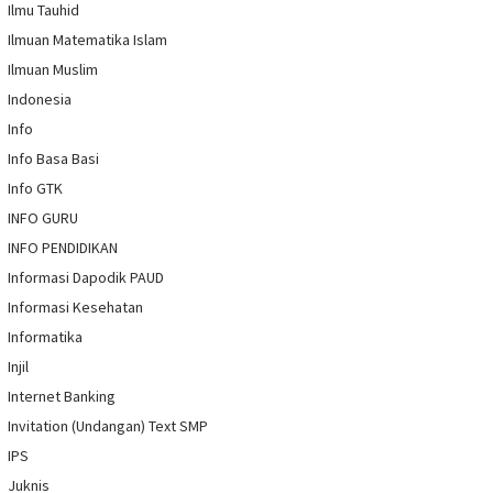
Ilmu Tauhid
Ilmuan Matematika Islam
Ilmuan Muslim
Indonesia
Info
Info Basa Basi
Info GTK
INFO GURU
INFO PENDIDIKAN
Informasi Dapodik PAUD
Informasi Kesehatan
Informatika
Injil
Internet Banking
Invitation (Undangan) Text SMP
IPS
Juknis