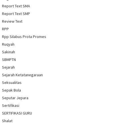
Report Text SMA
Report Text SMP
Review Text
RPP
Rpp Silabus Prota Promes
Ruqyah
Sakinah
SBMPTN
Sejarah
Sejarah Ketatanegaraan
Seksualitas
Sepak Bola
Seputar Jepara
Sertifikasi
SERTIFIKASI GURU
Shalat