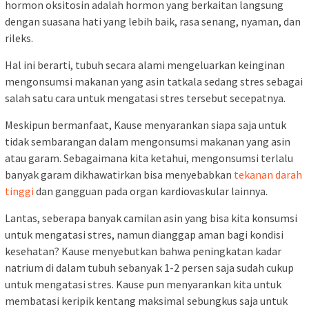
hormon oksitosin adalah hormon yang berkaitan langsung
dengan suasana hati yang lebih baik, rasa senang, nyaman, dan
rileks.
Hal ini berarti, tubuh secara alami mengeluarkan keinginan
mengonsumsi makanan yang asin tatkala sedang stres sebagai
salah satu cara untuk mengatasi stres tersebut secepatnya.
Meskipun bermanfaat, Kause menyarankan siapa saja untuk
tidak sembarangan dalam mengonsumsi makanan yang asin
atau garam. Sebagaimana kita ketahui, mengonsumsi terlalu
banyak garam dikhawatirkan bisa menyebabkan
tekanan darah
tinggi
dan gangguan pada organ kardiovaskular lainnya.
Lantas, seberapa banyak camilan asin yang bisa kita konsumsi
untuk mengatasi stres, namun dianggap aman bagi kondisi
kesehatan? Kause menyebutkan bahwa peningkatan kadar
natrium di dalam tubuh sebanyak 1-2 persen saja sudah cukup
untuk mengatasi stres. Kause pun menyarankan kita untuk
membatasi keripik kentang maksimal sebungkus saja untuk