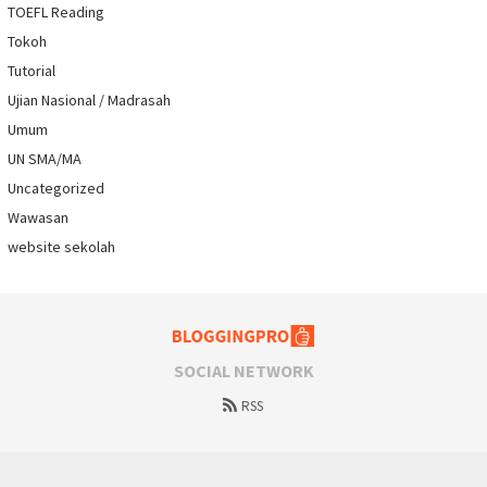
TOEFL Reading
Tokoh
Tutorial
Ujian Nasional / Madrasah
Umum
UN SMA/MA
Uncategorized
Wawasan
website sekolah
SOCIAL NETWORK
RSS