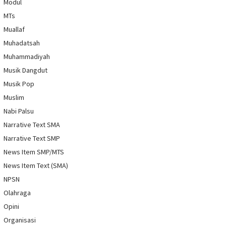
Modul
MTs
Muallaf
Muhadatsah
Muhammadiyah
Musik Dangdut
Musik Pop
Muslim
Nabi Palsu
Narrative Text SMA
Narrative Text SMP
News Item SMP/MTS
News Item Text (SMA)
NPSN
Olahraga
Opini
Organisasi