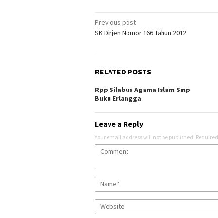
Post
Previous post
SK Dirjen Nomor 166 Tahun 2012
navigation
RELATED POSTS
Rpp Silabus Agama Islam Smp
Buku Erlangga
Leave a Reply
Your email address will not be published.
Required