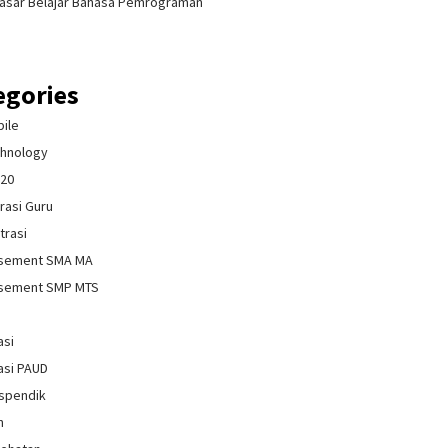
asar Belajar Bahasa Pemrograman
egories
bile
chnology
020
rasi Guru
trasi
isement SMA MA
isement SMP MTS
asi
asi PAUD
spendik
n