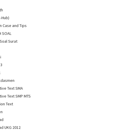
th
l-Hub)
 Case and Tips
H SOAL
Soal Surat
i
13
k
kdasmen
tive Text SMA
tive Text SMP MTS
ion Text
en
ad
ad UKG 2012