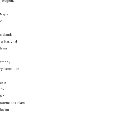
i Regional
 Maps
ar
us Sauda'
sar Nasional
hlawan
Remedy
ry Exposition
gara
itik
uhid
Matematika Islam
Muslim