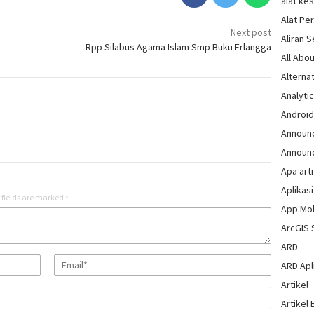
alat ke
Alat Pe
Next post
Aliran 
Rpp Silabus Agama Islam Smp Buku Erlangga
All Abou
Alternat
Analytic
Androi
Announ
Announ
Apa arti
Aplikasi
 fields are marked
*
App Mo
ArcGIS 
ARD
ARD Apli
Artikel
Artikel 