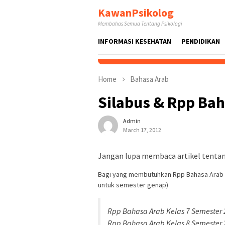
Skip
KawanPsikolog
to
Membahas Semua Tentang Psikologi
content
INFORMASI KESEHATAN
PENDIDIKAN
Home
Bahasa Arab
Silabus & Rpp Ba
Admin
March 17, 2012
Jangan lupa membaca artikel tentang
Bagi yang membutuhkan Rpp Bahasa Arab SM
untuk semester genap)
Rpp Bahasa Arab Kelas 7 Semester 2
Rpp Bahasa Arab Kelas 8 Semester 2