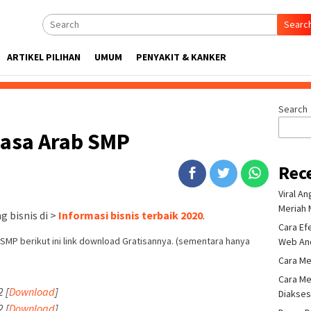
Searc
ARTIKEL PILIHAN
UMUM
PENYAKIT & KANKER
Search
hasa Arab SMP
Rec
Viral A
Meriah 
 bisnis di >
Informasi bisnis terbaik 2020
.
Cara Ef
P berikut ini link download Gratisannya. (sementara hanya
Web An
Cara Me
Cara Me
 [
Download
]
Diakse
 [
Download
]