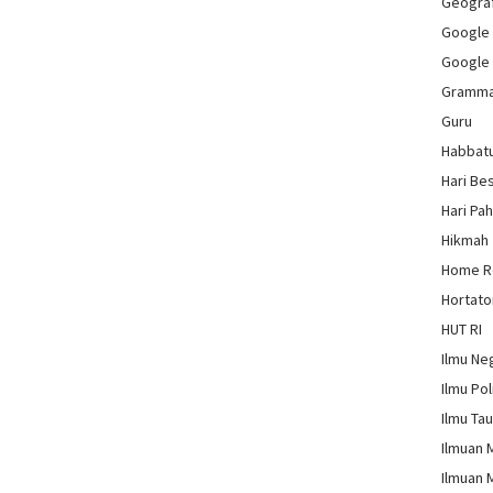
Geograf
Google
Google
Gramm
Guru
Habbat
Hari Be
Hari Pa
Hikmah
Home 
Hortato
HUT RI
Ilmu Ne
Ilmu Pol
Ilmu Ta
Ilmuan 
Ilmuan 