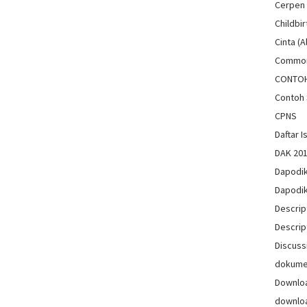
Cerpen
Childbir
Cinta (A
Common
CONTO
Contoh 
CPNS
Daftar Is
DAK 20
Dapodi
Dapodi
Descrip
Descrip
Discuss
dokum
Downlo
downlo