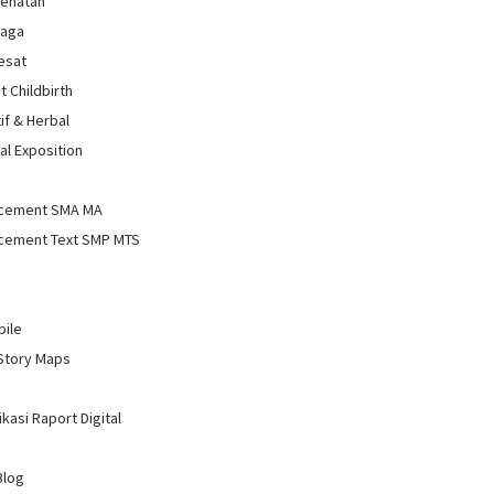
sehatan
raga
Sesat
t Childbirth
if & Herbal
al Exposition
d
cement SMA MA
cement Text SMP MTS
bile
Story Maps
kasi Raport Digital
Blog