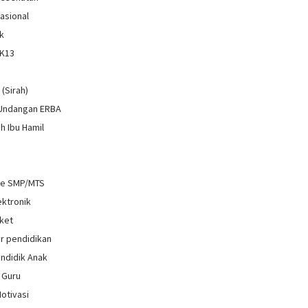
Nasional
k
 K13
i
 (Sirah)
 Undangan ERBA
h Ibu Hamil
re SMP/MTS
ektronik
ket
r pendidikan
ndidik Anak
 Guru
Motivasi