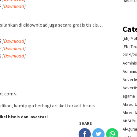
Dasar-D
 [
Download
]
silahkan di didownload juga secara gratis tis tis…
Cat
[EN] Mo
 [
Download
]
[EN] Te
 [
Download
]
2019/2
 [
Download
]
Adminis
Adminis
Advert
Advert
ot.com/
agama
Akredit
ikan, kami juga berbagi artikel terkait bisnis.
Akredit
ikel bisnis dan investasi
AKSI Pu
SHARE
Al-Qura