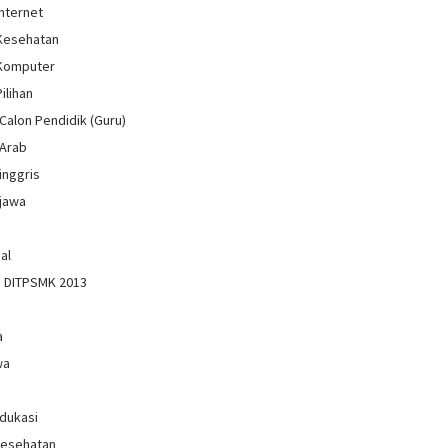
Internet
 Kesehatan
 Komputer
Pilihan
Calon Pendidik (Guru)
 Arab
inggris
jawa
al
n DITPSMK 2013
a
wa
Edukasi
Kesehatan