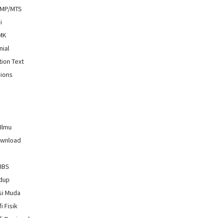
SMP/MTS
i
SMK
nial
tion Text
ions
 Ilmu
ownload
GIBS
idup
si Muda
i Fisik