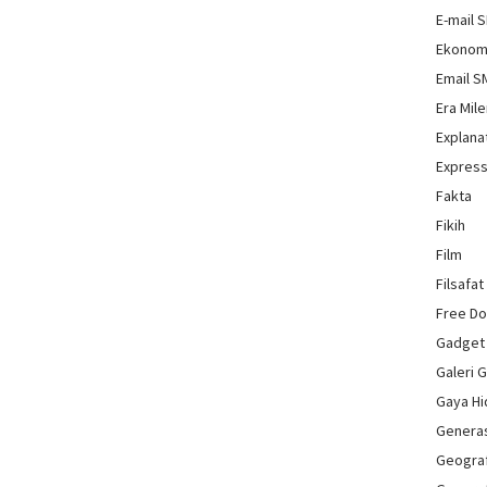
E-mail 
Ekonom
Email 
Era Mile
Explana
Express
Fakta
Fikih
Film
Filsafat
Free D
Gadget
Galeri 
Gaya H
Genera
Geograf