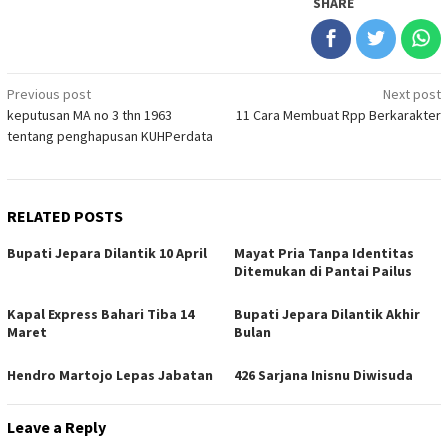
SHARE
Post
Previous post
Next post
keputusan MA no 3 thn 1963
11 Cara Membuat Rpp Berkarakter
navigation
tentang penghapusan KUHPerdata
RELATED POSTS
Bupati Jepara Dilantik 10 April
Mayat Pria Tanpa Identitas
Ditemukan di Pantai Pailus
Kapal Express Bahari Tiba 14
Bupati Jepara Dilantik Akhir
Maret
Bulan
Hendro Martojo Lepas Jabatan
426 Sarjana Inisnu Diwisuda
Leave a Reply