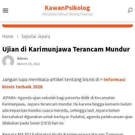
Skip
KawanPsikolog
Mobile
to
Membahas Semua Tentang Psikologi
content
Menu
Home
Seputar Jepara
Ujian di Karimunjawa Terancam Mundur
Admin
March 19, 2012
Jangan lupa membaca artikel tentang bisnis di >
Informasi
bisnis terbaik 2020
.
JEPARA- Agenda ujian sekolah bagi peserta didik di Kecamatan
Karimunjawa, Jepara terancam mundur. Itu karena hingga kemarin belum
ada kepastian kondisi cuaca mereda, sehingga laut Jepara belum
bersahabat digunakan untuk berlayar. Padahal, agenda pelaksanaan ujian
dilakukan pada Senin (19/3) hari ini.
Kepala MA NU Safinatul Huda Karimunjawa Hisam Zamroni